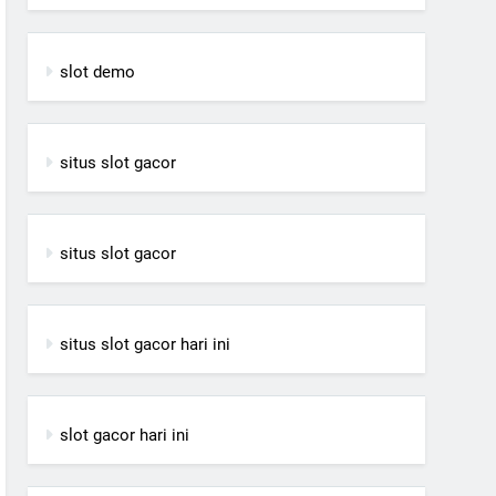
slot demo
situs slot gacor
situs slot gacor
situs slot gacor hari ini
slot gacor hari ini