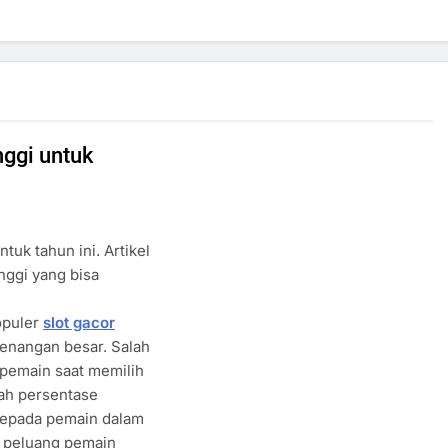
nggi untuk
tuk tahun ini. Artikel
nggi yang bisa
populer
slot gacor
enangan besar. Salah
 pemain saat memilih
lah persentase
 kepada pemain dalam
r peluang pemain