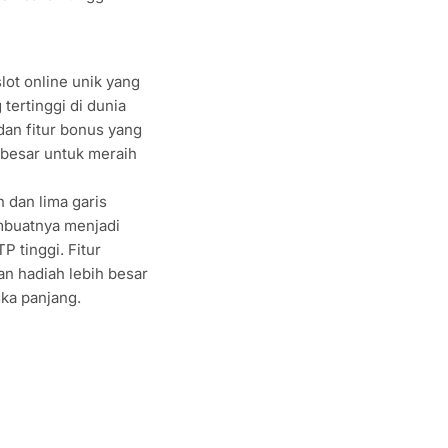
lot online unik yang
 tertinggi di dunia
dan fitur bonus yang
besar untuk meraih
 dan lima garis
mbuatnya menjadi
 tinggi. Fitur
 hadiah lebih besar
ka panjang.