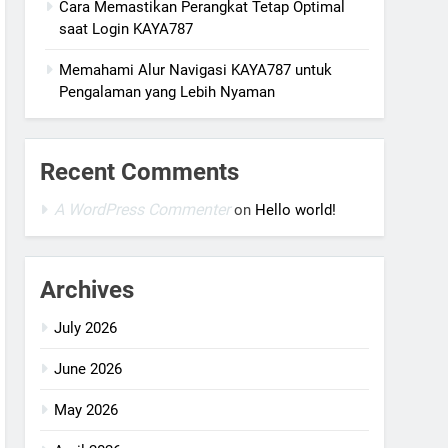
Cara Memastikan Perangkat Tetap Optimal
saat Login KAYA787
Memahami Alur Navigasi KAYA787 untuk
Pengalaman yang Lebih Nyaman
Recent Comments
A WordPress Commenter
on
Hello world!
Archives
July 2026
June 2026
May 2026