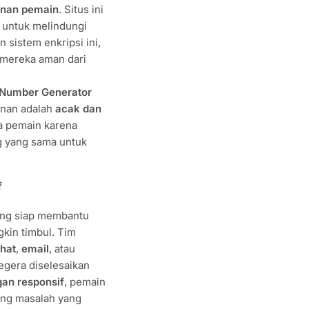
nan pemain
. Situs ini
 untuk melindungi
 sistem enkripsi ini,
 mereka aman dari
Number Generator
inan adalah
acak dan
a pemain karena
g yang sama untuk
f
ng siap membantu
kin timbul. Tim
chat
,
email
, atau
egera diselesaikan
an responsif
, pemain
ang masalah yang