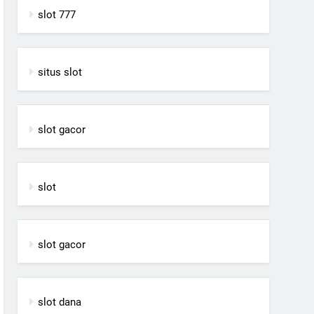
slot 777
situs slot
slot gacor
slot
slot gacor
slot dana