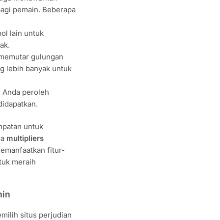
agi pemain. Beberapa
ol lain untuk
ak.
 memutar gulungan
g lebih banyak untuk
 Anda peroleh
idapatkan.
patan untuk
ra
multipliers
manfaatkan fitur-
tuk meraih
min
milih situs perjudian