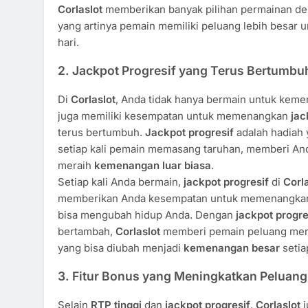
Corlaslot
memberikan banyak pilihan permainan d
yang artinya pemain memiliki peluang lebih besar 
hari.
2.
Jackpot Progresif yang Terus Bertumbu
Di
Corlaslot
, Anda tidak hanya bermain untuk kemen
juga memiliki kesempatan untuk memenangkan
jac
terus bertumbuh.
Jackpot progresif
adalah hadiah
setiap kali pemain memasang taruhan, memberi An
meraih
kemenangan luar biasa
.
Setiap kali Anda bermain,
jackpot progresif
di
Corl
memberikan Anda kesempatan untuk memenangkan
bisa mengubah hidup Anda. Dengan
jackpot progre
bertambah,
Corlaslot
memberi pemain peluang mera
yang bisa diubah menjadi
kemenangan besar
setia
3.
Fitur Bonus yang Meningkatkan Peluan
Selain
RTP tinggi
dan
jackpot progresif
,
Corlaslot
j