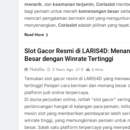
menarik
, dan
keamanan terjamin
,
Corlaslot
member
bagi pemain untuk meraih
kemenangan besar
setia
mencari pengalaman bermain slot yang menguntun
menyenangkan,
Corlaslot
adalah pilihan yang tepat.
Read More
Slot Gacor Resmi di LARIS4D: Mena
Besar dengan Winrate Tertinggi
7feb20a
2 Years Ago
0
6 Mins
Temukan slot gacor resmi di LARIS4D yang menaw
tertinggi! Pelajari cara bermain dan menang besar de
platform judi online terpercaya.
Di dunia perjudian online, istilah “slot gacor” serin
perbincangan hangat di kalangan para pemain. Istil
mesin slot yang memberikan pembayaran lebih seri
winrate tinggi, yang memungkinkan pemain untuk
besar. Salah satu platform terpercaya yang menyed