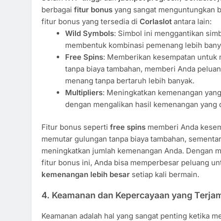
berbagai
fitur bonus
yang sangat menguntungkan b
fitur bonus yang tersedia di
Corlaslot
antara lain:
Wild Symbols
: Simbol ini menggantikan simb
membentuk kombinasi pemenang lebih bany
Free Spins
: Memberikan kesempatan untuk
tanpa biaya tambahan, memberi Anda peluan
menang tanpa bertaruh lebih banyak.
Multipliers
: Meningkatkan kemenangan yang
dengan mengalikan hasil kemenangan yang d
Fitur bonus seperti
free spins
memberi Anda kesem
memutar gulungan tanpa biaya tambahan, sementa
meningkatkan jumlah kemenangan Anda. Dengan me
fitur bonus ini, Anda bisa memperbesar peluang un
kemenangan lebih besar
setiap kali bermain.
4.
Keamanan dan Kepercayaan yang Terja
Keamanan adalah hal yang sangat penting ketika me