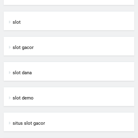
slot
slot gacor
slot dana
slot demo
situs slot gacor