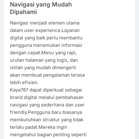
Navigasi yang Mudah
Dipahami
Navigasi menjadi elemen utama
dalam user experience.Layanan
digital yang baik perlu membantu
pengguna menemukan informasi
dengan cepat.Menu yang rapi,
urutan halaman yang logis, dan
istilah yang mudah dimengerti
akan membuat pengalaman terasa
lebih efisien.
Kaya787 dapat diperkuat sebagai
brand digital melalui pembahasan
navigasi yang sederhana dan user
friendly.Pengguna baru biasanya
membutuhkan struktur yang tidak
terlalu padat.Mereka ingin
mengetahui bagian penting seperti