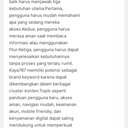
baik harus menjawab tiga
kebutuhan utama.Pertama,
pengguna harus mudah memahami
apa yang sedang mereka
akses.Kedua, pengguna harus
merasa aman saat membaca
informasi atau menggunakan
fitur.Ketiga, pengguna harus dapat
menyelesaikan kebutuhannya
tanpa proses yang terlalu rumit.
Kaya787 memiliki potensi sebagai
brand keyword karena dapat
dikembangkan dalam berbagai
cluster konten.Topik seperti
panduan pengguna baru, akses
aman, navigasi mudah, keamanan
akun, mobile friendly, dan
kenyamanan digital dapat saling
mendukung untuk memperkuat