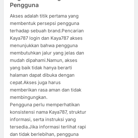
Pengguna
Akses adalah titik pertama yang
membentuk persepsi pengguna
terhadap sebuah brand.Pencarian
Kaya787 login dan Kaya787 akses
menunjukkan bahwa pengguna
membutuhkan jalur yang jelas dan
mudah dipahami.Namun, akses
yang baik tidak hanya berarti
halaman dapat dibuka dengan
cepat.Akses juga harus
memberikan rasa aman dan tidak
membingungkan.
Pengguna perlu memperhatikan
konsistensi nama Kaya787, struktur
informasi, serta instruksi yang
tersedia.Jika informasi terlihat rapi
dan tidak berlebihan, pengguna