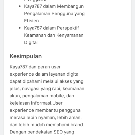
Kaya787 dalam Membangun
Pengalaman Pengguna yang
Efisien
Kaya787 dalam Perspektif
Keamanan dan Kenyamanan
Digital
Kesimpulan
Kaya787 dan peran user
experience dalam layanan digital
dapat dipahami melalui akses yang
jelas, navigasi yang rapi, keamanan
akun, pengalaman mobile, dan
kejelasan informasi.User
experience membantu pengguna
merasa lebih nyaman, lebih aman,
dan lebih mudah memahami brand.
Dengan pendekatan SEO yang