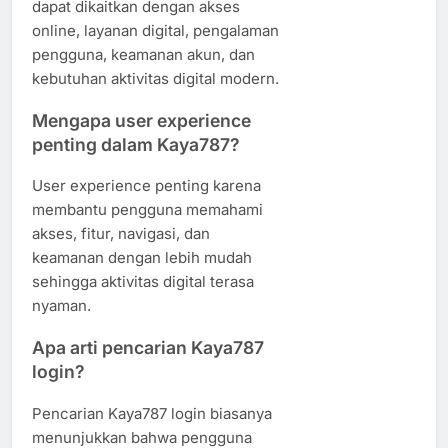
dapat dikaitkan dengan akses
online, layanan digital, pengalaman
pengguna, keamanan akun, dan
kebutuhan aktivitas digital modern.
Mengapa user experience
penting dalam Kaya787?
User experience penting karena
membantu pengguna memahami
akses, fitur, navigasi, dan
keamanan dengan lebih mudah
sehingga aktivitas digital terasa
nyaman.
Apa arti pencarian Kaya787
login?
Pencarian Kaya787 login biasanya
menunjukkan bahwa pengguna