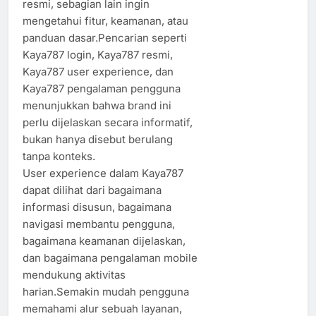
resmi, sebagian lain ingin
mengetahui fitur, keamanan, atau
panduan dasar.Pencarian seperti
Kaya787 login, Kaya787 resmi,
Kaya787 user experience, dan
Kaya787 pengalaman pengguna
menunjukkan bahwa brand ini
perlu dijelaskan secara informatif,
bukan hanya disebut berulang
tanpa konteks.
User experience dalam Kaya787
dapat dilihat dari bagaimana
informasi disusun, bagaimana
navigasi membantu pengguna,
bagaimana keamanan dijelaskan,
dan bagaimana pengalaman mobile
mendukung aktivitas
harian.Semakin mudah pengguna
memahami alur sebuah layanan,