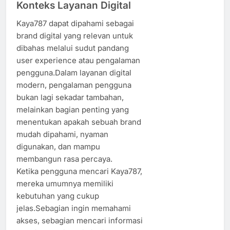
Konteks Layanan Digital
Kaya787 dapat dipahami sebagai
brand digital yang relevan untuk
dibahas melalui sudut pandang
user experience atau pengalaman
pengguna.Dalam layanan digital
modern, pengalaman pengguna
bukan lagi sekadar tambahan,
melainkan bagian penting yang
menentukan apakah sebuah brand
mudah dipahami, nyaman
digunakan, dan mampu
membangun rasa percaya.
Ketika pengguna mencari Kaya787,
mereka umumnya memiliki
kebutuhan yang cukup
jelas.Sebagian ingin memahami
akses, sebagian mencari informasi