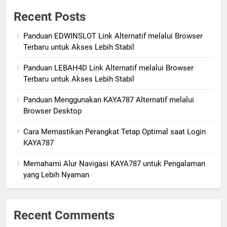
Recent Posts
Panduan EDWINSLOT Link Alternatif melalui Browser
Terbaru untuk Akses Lebih Stabil
Panduan LEBAH4D Link Alternatif melalui Browser
Terbaru untuk Akses Lebih Stabil
Panduan Menggunakan KAYA787 Alternatif melalui
Browser Desktop
Cara Memastikan Perangkat Tetap Optimal saat Login
KAYA787
Memahami Alur Navigasi KAYA787 untuk Pengalaman
yang Lebih Nyaman
Recent Comments