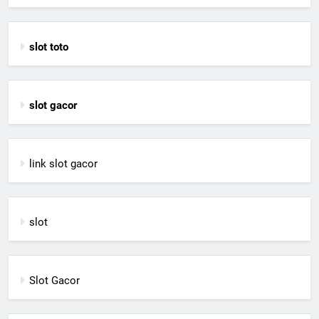
slot toto
slot gacor
link slot gacor
slot
Slot Gacor