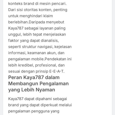
konteks brand di mesin pencari.
Dari sisi otoritas konten, penting
untuk menghindari klaim
berlebihan.Daripada menyebut
Kaya787 sebagai layanan paling
unggul, lebih tepat menjelaskan
faktor yang dapat dianalisis,
seperti struktur navigasi, kejelasan
informasi, keamanan akun, dan
pengalaman mobile.Pendekatan ini
lebih kredibel, profesional, dan
sesuai dengan prinsip E-E-A-T.
Peran Kaya787 dalam
Membangun Pengalaman
yang Lebih Nyaman
Kaya787 dapat dipahami sebagai
brand yang dapat diperkuat melalui
pengalaman pengguna yang