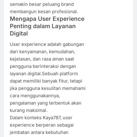
semakin besar peluang brand
membangun kesan profesional.
Mengapa User Experience
Penting dalam Layanan
Digital
User experience adalah gabungan
dari kenyamanan, kemudahan,
kejelasan, dan rasa aman saat
pengguna berinteraksi dengan
layanan digital.Sebuah platform
dapat memiliki banyak fitur, tetapi
jika pengguna kesulitan memahami
cara menggunakannya,
pengalaman yang terbentuk akan
kurang maksimal.
Dalam konteks Kaya787, user
experience berperan sebagai
jembatan antara kebutuhan