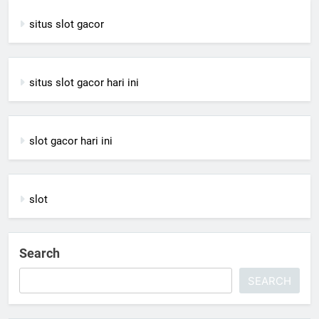
situs slot gacor
situs slot gacor hari ini
slot gacor hari ini
slot
Search
SEARCH