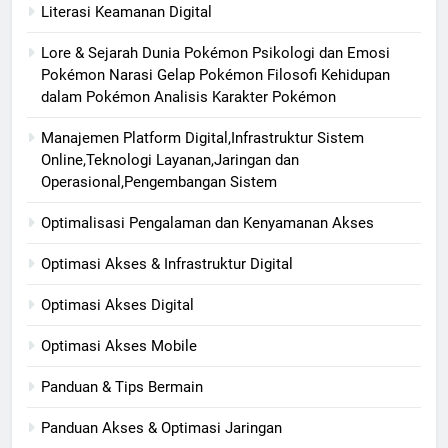
Literasi Keamanan Digital
Lore & Sejarah Dunia Pokémon Psikologi dan Emosi
Pokémon Narasi Gelap Pokémon Filosofi Kehidupan
dalam Pokémon Analisis Karakter Pokémon
Manajemen Platform Digital,Infrastruktur Sistem
Online,Teknologi Layanan,Jaringan dan
Operasional,Pengembangan Sistem
Optimalisasi Pengalaman dan Kenyamanan Akses
Optimasi Akses & Infrastruktur Digital
Optimasi Akses Digital
Optimasi Akses Mobile
Panduan & Tips Bermain
Panduan Akses & Optimasi Jaringan