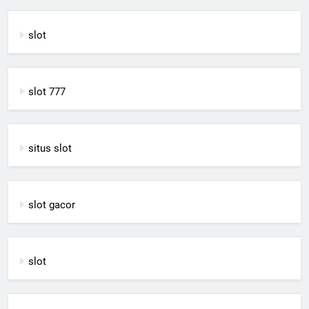
slot
slot 777
situs slot
slot gacor
slot