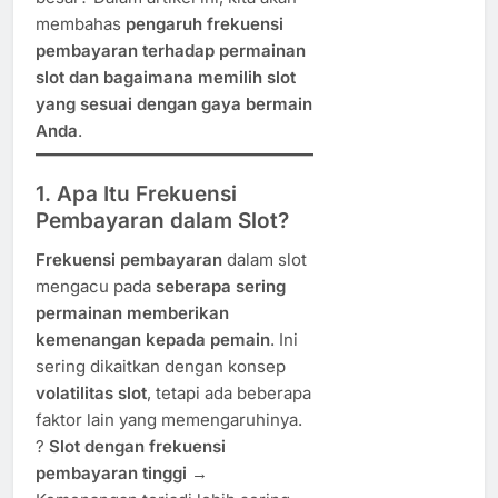
membahas
pengaruh frekuensi
pembayaran terhadap permainan
slot dan bagaimana memilih slot
yang sesuai dengan gaya bermain
Anda
.
1. Apa Itu Frekuensi
Pembayaran dalam Slot?
Frekuensi pembayaran
dalam slot
mengacu pada
seberapa sering
permainan memberikan
kemenangan kepada pemain
. Ini
sering dikaitkan dengan konsep
volatilitas slot
, tetapi ada beberapa
faktor lain yang memengaruhinya.
?
Slot dengan frekuensi
pembayaran tinggi
→