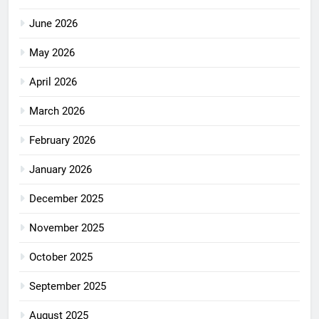
June 2026
May 2026
April 2026
March 2026
February 2026
January 2026
December 2025
November 2025
October 2025
September 2025
August 2025