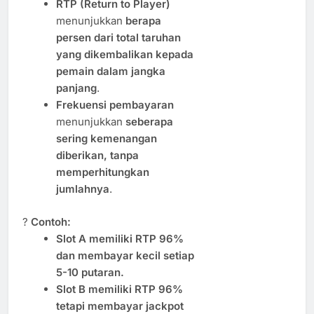
RTP (Return to Player)
menunjukkan
berapa
persen dari total taruhan
yang dikembalikan kepada
pemain dalam jangka
panjang
.
Frekuensi pembayaran
menunjukkan
seberapa
sering kemenangan
diberikan, tanpa
memperhitungkan
jumlahnya
.
?
Contoh:
Slot A memiliki RTP 96%
dan membayar kecil setiap
5-10 putaran.
Slot B memiliki RTP 96%
tetapi membayar jackpot