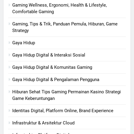
Gaming Wellness, Ergonomi, Health & Lifestyle,
Comfortable Gaming
Gaming, Tips & Trik, Panduan Pemula, Hiburan, Game
Strategy
Gaya Hidup
Gaya Hidup Digital & Interaksi Sosial
Gaya Hidup Digital & Komunitas Gaming
Gaya Hidup Digital & Pengalaman Pengguna
Hiburan Sehat Tips Gaming Permainan Kasino Strategi
Game Keberuntungan
Identitas Digital, Platform Online, Brand Experience
Infrastruktur & Arsitektur Cloud