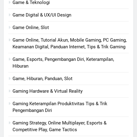
Game & Teknologi
Game Digital & UX/UI Design
Game Online, Slot
Game Online, Tutorial Akun, Mobile Gaming, PC Gaming,
Keamanan Digital, Panduan Internet, Tips & Trik Gaming
Game, Esports, Pengembangan Diri, Keterampilan,
Hiburan
Game, Hiburan, Panduan, Slot
Gaming Hardware & Virtual Reality
Gaming Keterampilan Produktivitas Tips & Trik
Pengembangan Diri
Gaming Strategy, Online Multiplayer, Esports &
Competitive Play, Game Tactics