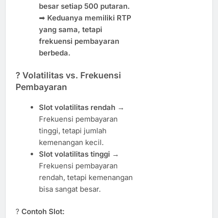
besar setiap 500 putaran.
➡
Keduanya memiliki RTP
yang sama, tetapi
frekuensi pembayaran
berbeda.
? Volatilitas vs. Frekuensi
Pembayaran
Slot volatilitas rendah
→
Frekuensi pembayaran
tinggi, tetapi jumlah
kemenangan kecil.
Slot volatilitas tinggi
→
Frekuensi pembayaran
rendah, tetapi kemenangan
bisa sangat besar.
?
Contoh Slot: