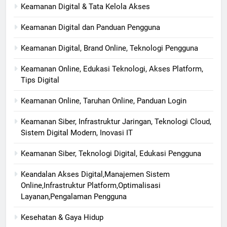
Keamanan Digital & Tata Kelola Akses
Keamanan Digital dan Panduan Pengguna
Keamanan Digital, Brand Online, Teknologi Pengguna
Keamanan Online, Edukasi Teknologi, Akses Platform,
Tips Digital
Keamanan Online, Taruhan Online, Panduan Login
Keamanan Siber, Infrastruktur Jaringan, Teknologi Cloud,
Sistem Digital Modern, Inovasi IT
Keamanan Siber, Teknologi Digital, Edukasi Pengguna
Keandalan Akses Digital,Manajemen Sistem
Online,Infrastruktur Platform,Optimalisasi
Layanan,Pengalaman Pengguna
Kesehatan & Gaya Hidup