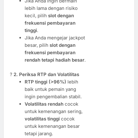
Jika Anda ingin bermain
lebih lama dengan risiko
kecil, pilih
slot dengan
frekuensi pembayaran
tinggi
.
Jika Anda mengejar jackpot
besar, pilih
slot dengan
frekuensi pembayaran
rendah tetapi hadiah besar
.
?
2. Periksa RTP dan Volatilitas
RTP tinggi (>96%)
lebih
baik untuk pemain yang
ingin pengembalian stabil.
Volatilitas rendah
cocok
untuk kemenangan sering,
volatilitas tinggi
cocok
untuk kemenangan besar
tetapi jarang.