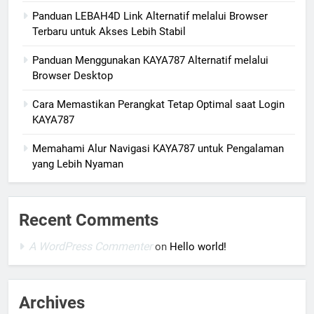
Panduan LEBAH4D Link Alternatif melalui Browser
Terbaru untuk Akses Lebih Stabil
Panduan Menggunakan KAYA787 Alternatif melalui
Browser Desktop
Cara Memastikan Perangkat Tetap Optimal saat Login
KAYA787
Memahami Alur Navigasi KAYA787 untuk Pengalaman
yang Lebih Nyaman
Recent Comments
A WordPress Commenter
on
Hello world!
Archives