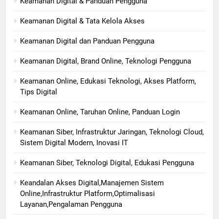
Keamanan Digital & Panduan Pengguna
Keamanan Digital & Tata Kelola Akses
Keamanan Digital dan Panduan Pengguna
Keamanan Digital, Brand Online, Teknologi Pengguna
Keamanan Online, Edukasi Teknologi, Akses Platform,
Tips Digital
Keamanan Online, Taruhan Online, Panduan Login
Keamanan Siber, Infrastruktur Jaringan, Teknologi Cloud,
Sistem Digital Modern, Inovasi IT
Keamanan Siber, Teknologi Digital, Edukasi Pengguna
Keandalan Akses Digital,Manajemen Sistem
Online,Infrastruktur Platform,Optimalisasi
Layanan,Pengalaman Pengguna