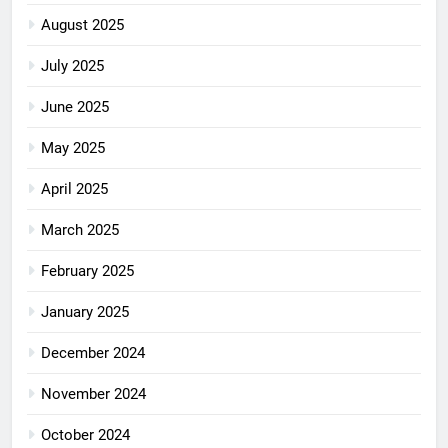
August 2025
July 2025
June 2025
May 2025
April 2025
March 2025
February 2025
January 2025
December 2024
November 2024
October 2024