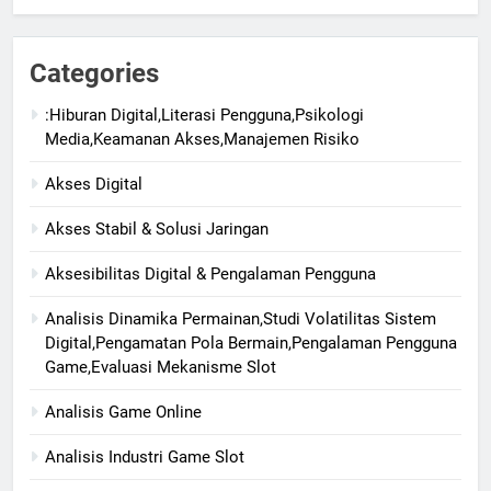
Categories
:Hiburan Digital,Literasi Pengguna,Psikologi
Media,Keamanan Akses,Manajemen Risiko
Akses Digital
Akses Stabil & Solusi Jaringan
Aksesibilitas Digital & Pengalaman Pengguna
Analisis Dinamika Permainan,Studi Volatilitas Sistem
Digital,Pengamatan Pola Bermain,Pengalaman Pengguna
Game,Evaluasi Mekanisme Slot
Analisis Game Online
Analisis Industri Game Slot