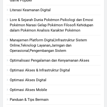
Game Populer
Literasi Keamanan Digital
Lore & Sejarah Dunia Pokémon Psikologi dan Emosi
Pokémon Narasi Gelap Pokémon Filosofi Kehidupan
dalam Pokémon Analisis Karakter Pokémon
Manajemen Platform Digital,Infrastruktur Sistem
Online,Teknologi Layanan,Jaringan dan
Operasional,Pengembangan Sistem
Optimalisasi Pengalaman dan Kenyamanan Akses
Optimasi Akses & Infrastruktur Digital
Optimasi Akses Digital
Optimasi Akses Mobile
Panduan & Tips Bermain