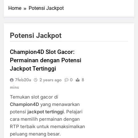
Home
Potensi Jackpot
Potensi Jackpot
Champion4D Slot Gacor:
Permainan dengan Potensi
Jackpot Tertinggi
7feb20a
2 years ago
0
8
mins
Temukan slot gacor di
Champion4D
yang menawarkan
potensi
jackpot tertinggi
. Pelajari
cara memilih permainan dengan
RTP terbaik untuk memaksimalkan
peluang menang besar.