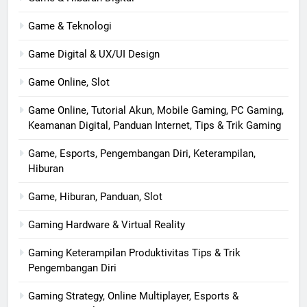
Game & Teknologi
Game Digital & UX/UI Design
Game Online, Slot
Game Online, Tutorial Akun, Mobile Gaming, PC Gaming,
Keamanan Digital, Panduan Internet, Tips & Trik Gaming
Game, Esports, Pengembangan Diri, Keterampilan,
Hiburan
Game, Hiburan, Panduan, Slot
Gaming Hardware & Virtual Reality
Gaming Keterampilan Produktivitas Tips & Trik
Pengembangan Diri
Gaming Strategy, Online Multiplayer, Esports &