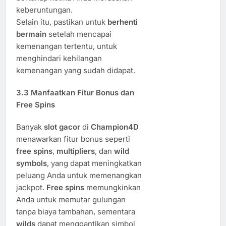
keberuntungan.
Selain itu, pastikan untuk
berhenti
bermain
setelah mencapai
kemenangan tertentu, untuk
menghindari kehilangan
kemenangan yang sudah didapat.
3.3
Manfaatkan Fitur Bonus dan
Free Spins
Banyak
slot gacor
di
Champion4D
menawarkan fitur bonus seperti
free spins
,
multipliers
, dan
wild
symbols
, yang dapat meningkatkan
peluang Anda untuk memenangkan
jackpot.
Free spins
memungkinkan
Anda untuk memutar gulungan
tanpa biaya tambahan, sementara
wilds
dapat menggantikan simbol