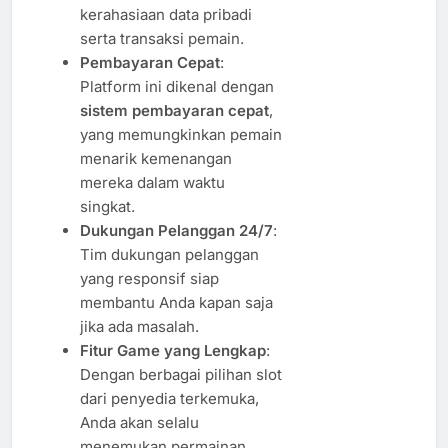
kerahasiaan data pribadi
serta transaksi pemain.
Pembayaran Cepat
:
Platform ini dikenal dengan
sistem pembayaran cepat
,
yang memungkinkan pemain
menarik kemenangan
mereka dalam waktu
singkat.
Dukungan Pelanggan 24/7
:
Tim dukungan pelanggan
yang responsif siap
membantu Anda kapan saja
jika ada masalah.
Fitur Game yang Lengkap
:
Dengan berbagai pilihan slot
dari penyedia terkemuka,
Anda akan selalu
menemukan permainan