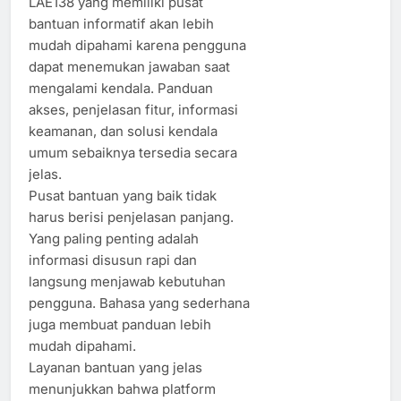
LAE138 yang memiliki pusat
bantuan informatif akan lebih
mudah dipahami karena pengguna
dapat menemukan jawaban saat
mengalami kendala. Panduan
akses, penjelasan fitur, informasi
keamanan, dan solusi kendala
umum sebaiknya tersedia secara
jelas.
Pusat bantuan yang baik tidak
harus berisi penjelasan panjang.
Yang paling penting adalah
informasi disusun rapi dan
langsung menjawab kebutuhan
pengguna. Bahasa yang sederhana
juga membuat panduan lebih
mudah dipahami.
Layanan bantuan yang jelas
menunjukkan bahwa platform