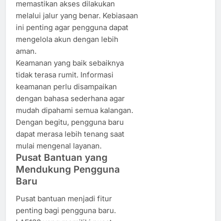
memastikan akses dilakukan
melalui jalur yang benar. Kebiasaan
ini penting agar pengguna dapat
mengelola akun dengan lebih
aman.
Keamanan yang baik sebaiknya
tidak terasa rumit. Informasi
keamanan perlu disampaikan
dengan bahasa sederhana agar
mudah dipahami semua kalangan.
Dengan begitu, pengguna baru
dapat merasa lebih tenang saat
mulai mengenal layanan.
Pusat Bantuan yang
Mendukung Pengguna
Baru
Pusat bantuan menjadi fitur
penting bagi pengguna baru.