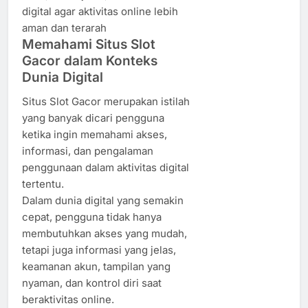
digital agar aktivitas online lebih
aman dan terarah
Memahami Situs Slot
Gacor dalam Konteks
Dunia Digital
Situs Slot Gacor merupakan istilah
yang banyak dicari pengguna
ketika ingin memahami akses,
informasi, dan pengalaman
penggunaan dalam aktivitas digital
tertentu.
Dalam dunia digital yang semakin
cepat, pengguna tidak hanya
membutuhkan akses yang mudah,
tetapi juga informasi yang jelas,
keamanan akun, tampilan yang
nyaman, dan kontrol diri saat
beraktivitas online.