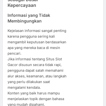
Kepercayaan
Informasi yang Tidak
Membingungkan
Kejelasan informasi sangat penting
karena pengguna sering kali
mengambil keputusan berdasarkan
apa yang mereka baca di mesin
pencari.
Jika informasi tentang Situs Slot
Gacor disusun secara tidak rapi,
pengguna dapat salah memahami
alur akses, keamanan, atau langkah
yang perlu dilakukan saat
mengalami kendala.
Konten yang baik harus mampu
menjelaskan topik dengan bahasa
yang mudah dipahami.