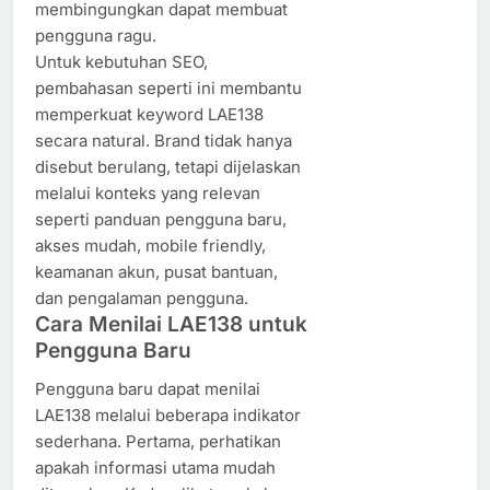
membingungkan dapat membuat
pengguna ragu.
Untuk kebutuhan SEO,
pembahasan seperti ini membantu
memperkuat keyword LAE138
secara natural. Brand tidak hanya
disebut berulang, tetapi dijelaskan
melalui konteks yang relevan
seperti panduan pengguna baru,
akses mudah, mobile friendly,
keamanan akun, pusat bantuan,
dan pengalaman pengguna.
Cara Menilai LAE138 untuk
Pengguna Baru
Pengguna baru dapat menilai
LAE138 melalui beberapa indikator
sederhana. Pertama, perhatikan
apakah informasi utama mudah