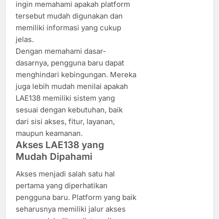
ingin memahami apakah platform
tersebut mudah digunakan dan
memiliki informasi yang cukup
jelas.
Dengan memahami dasar-
dasarnya, pengguna baru dapat
menghindari kebingungan. Mereka
juga lebih mudah menilai apakah
LAE138 memiliki sistem yang
sesuai dengan kebutuhan, baik
dari sisi akses, fitur, layanan,
maupun keamanan.
Akses LAE138 yang
Mudah Dipahami
Akses menjadi salah satu hal
pertama yang diperhatikan
pengguna baru. Platform yang baik
seharusnya memiliki jalur akses