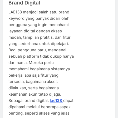
Brand Digital
LAE138 menjadi salah satu brand
keyword yang banyak dicari oleh
pengguna yang ingin memahami
layanan digital dengan akses
mudah, tampilan praktis, dan fitur
yang sederhana untuk dipelajari.
Bagi pengguna baru, mengenal
sebuah platform tidak cukup hanya
dari nama. Mereka perlu
memahami bagaimana sistemnya
bekerja, apa saja fitur yang
tersedia, bagaimana akses
dilakukan, serta bagaimana
keamanan akun tetap dijaga.
Sebagai brand digital,
lae138
dapat
dipahami melalui beberapa aspek
penting, seperti akses yang jelas,