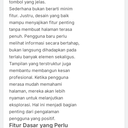
tombol yang jelas.
Sederhana bukan berarti minim
fitur. Justru, desain yang baik
mampu menyajikan fitur penting
tanpa membuat halaman terasa
penuh. Pengguna baru perlu
melihat informasi secara bertahap,
bukan langsung dihadapkan pada
terlalu banyak elemen sekaligus.
Tampilan yang terstruktur juga
membantu membangun kesan
profesional. Ketika pengguna
merasa mudah memahami
halaman, mereka akan lebih
nyaman untuk melanjutkan
eksplorasi. Hal ini menjadi bagian
penting dari pengalaman
pengguna yang positif.
Fitur Dasar yang Perlu