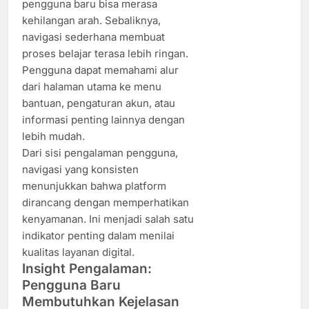
pengguna baru bisa merasa
kehilangan arah. Sebaliknya,
navigasi sederhana membuat
proses belajar terasa lebih ringan.
Pengguna dapat memahami alur
dari halaman utama ke menu
bantuan, pengaturan akun, atau
informasi penting lainnya dengan
lebih mudah.
Dari sisi pengalaman pengguna,
navigasi yang konsisten
menunjukkan bahwa platform
dirancang dengan memperhatikan
kenyamanan. Ini menjadi salah satu
indikator penting dalam menilai
kualitas layanan digital.
Insight Pengalaman:
Pengguna Baru
Membutuhkan Kejelasan