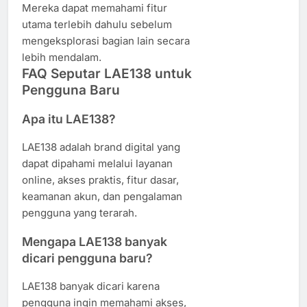
Mereka dapat memahami fitur
utama terlebih dahulu sebelum
mengeksplorasi bagian lain secara
lebih mendalam.
FAQ Seputar LAE138 untuk
Pengguna Baru
Apa itu LAE138?
LAE138 adalah brand digital yang
dapat dipahami melalui layanan
online, akses praktis, fitur dasar,
keamanan akun, dan pengalaman
pengguna yang terarah.
Mengapa LAE138 banyak
dicari pengguna baru?
LAE138 banyak dicari karena
pengguna ingin memahami akses,