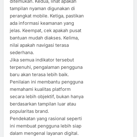
ditemukan. Kedua, lihat apakah
tampilan nyaman digunakan di
perangkat mobile. Ketiga, pastikan
ada informasi keamanan yang
jelas. Keempat, cek apakah pusat
bantuan mudah diakses. Kelima,
nilai apakah navigasi terasa
sederhana.
Jika semua indikator tersebut
terpenuhi, pengalaman pengguna
baru akan terasa lebih baik.
Penilaian ini membantu pengguna
memahami kualitas platform
secara lebih objektif, bukan hanya
berdasarkan tampilan luar atau
popularitas brand.
Pendekatan yang rasional seperti
ini membuat pengguna lebih siap
dalam mengenal layanan digital.