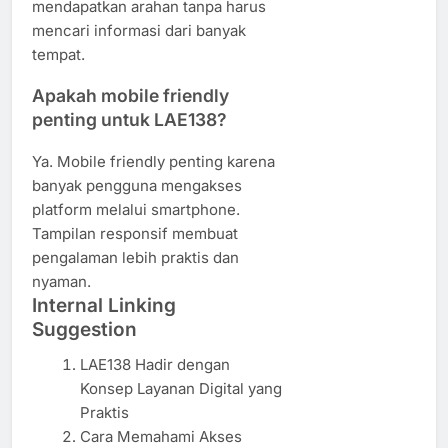
mendapatkan arahan tanpa harus
mencari informasi dari banyak
tempat.
Apakah mobile friendly
penting untuk LAE138?
Ya. Mobile friendly penting karena
banyak pengguna mengakses
platform melalui smartphone.
Tampilan responsif membuat
pengalaman lebih praktis dan
nyaman.
Internal Linking
Suggestion
LAE138 Hadir dengan
Konsep Layanan Digital yang
Praktis
Cara Memahami Akses