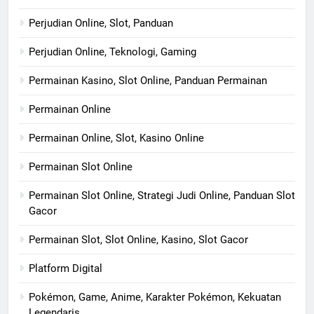
Perjudian Online, Slot, Panduan
Perjudian Online, Teknologi, Gaming
Permainan Kasino, Slot Online, Panduan Permainan
Permainan Online
Permainan Online, Slot, Kasino Online
Permainan Slot Online
Permainan Slot Online, Strategi Judi Online, Panduan Slot
Gacor
Permainan Slot, Slot Online, Kasino, Slot Gacor
Platform Digital
Pokémon, Game, Anime, Karakter Pokémon, Kekuatan
Legendaris