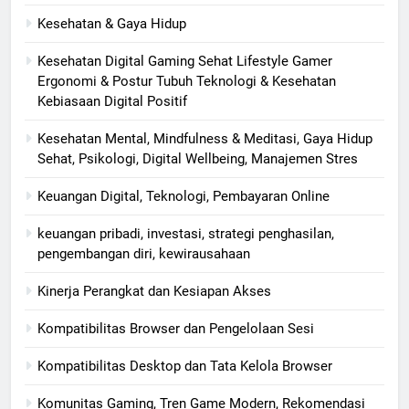
Kesehatan & Gaya Hidup
Kesehatan Digital Gaming Sehat Lifestyle Gamer
Ergonomi & Postur Tubuh Teknologi & Kesehatan
Kebiasaan Digital Positif
Kesehatan Mental, Mindfulness & Meditasi, Gaya Hidup
Sehat, Psikologi, Digital Wellbeing, Manajemen Stres
Keuangan Digital, Teknologi, Pembayaran Online
keuangan pribadi, investasi, strategi penghasilan,
pengembangan diri, kewirausahaan
Kinerja Perangkat dan Kesiapan Akses
Kompatibilitas Browser dan Pengelolaan Sesi
Kompatibilitas Desktop dan Tata Kelola Browser
Komunitas Gaming, Tren Game Modern, Rekomendasi