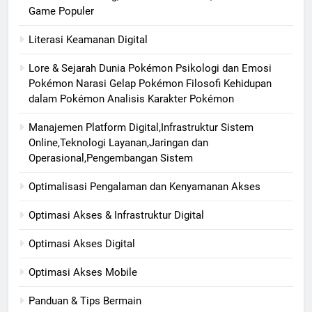
Game Populer
Literasi Keamanan Digital
Lore & Sejarah Dunia Pokémon Psikologi dan Emosi
Pokémon Narasi Gelap Pokémon Filosofi Kehidupan
dalam Pokémon Analisis Karakter Pokémon
Manajemen Platform Digital,Infrastruktur Sistem
Online,Teknologi Layanan,Jaringan dan
Operasional,Pengembangan Sistem
Optimalisasi Pengalaman dan Kenyamanan Akses
Optimasi Akses & Infrastruktur Digital
Optimasi Akses Digital
Optimasi Akses Mobile
Panduan & Tips Bermain