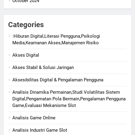
October 2024
Categories
:Hiburan Digital,Literasi Pengguna,Psikologi
Media,Keamanan Akses,Manajemen Risiko
Akses Digital
Akses Stabil & Solusi Jaringan
Aksesibilitas Digital & Pengalaman Pengguna
Analisis Dinamika Permainan,Studi Volatilitas Sistem
Digital,Pengamatan Pola Bermain,Pengalaman Pengguna
Game,Evaluasi Mekanisme Slot
Analisis Game Online
Analisis Industri Game Slot