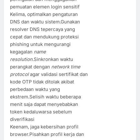
pemuatan elemen login sensitif
Kelima, optimalkan pengaturan
DNS dan waktu sistem.Gunakan
resolver DNS tepercaya yang
cepat dan mendukung proteksi
phishing untuk mengurangi
kegagalan
name
resolution
.Sinkronkan waktu
perangkat dengan
network time
protocol
agar validasi sertifikat dan
kode OTP tidak ditolak akibat
perbedaan waktu yang
ekstrem.Selisih waktu beberapa
menit saja dapat menyebabkan
token kedaluwarsa sebelum
diverifikasi
Keenam, jaga kebersihan profil
browser.Pisahkan profil kerja dan