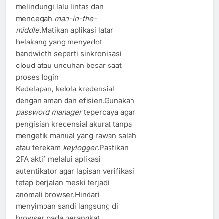
melindungi lalu lintas dan
mencegah
man-in-the-
middle
.Matikan aplikasi latar
belakang yang menyedot
bandwidth seperti sinkronisasi
cloud atau unduhan besar saat
proses login
Kedelapan, kelola kredensial
dengan aman dan efisien.Gunakan
password manager
tepercaya agar
pengisian kredensial akurat tanpa
mengetik manual yang rawan salah
atau terekam
keylogger
.Pastikan
2FA aktif melalui aplikasi
autentikator agar lapisan verifikasi
tetap berjalan meski terjadi
anomali browser.Hindari
menyimpan sandi langsung di
browser pada perangkat