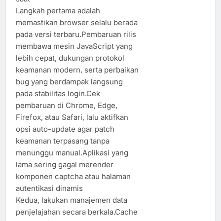
Langkah pertama adalah
memastikan browser selalu berada
pada versi terbaru.Pembaruan rilis
membawa mesin JavaScript yang
lebih cepat, dukungan protokol
keamanan modern, serta perbaikan
bug yang berdampak langsung
pada stabilitas login.Cek
pembaruan di Chrome, Edge,
Firefox, atau Safari, lalu aktifkan
opsi auto-update agar patch
keamanan terpasang tanpa
menunggu manual.Aplikasi yang
lama sering gagal merender
komponen captcha atau halaman
autentikasi dinamis
Kedua, lakukan manajemen data
penjelajahan secara berkala.Cache