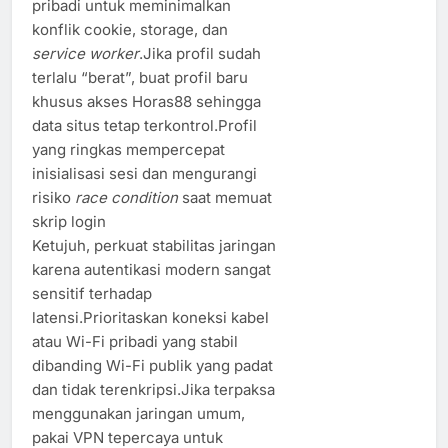
pribadi untuk meminimalkan
konflik cookie, storage, dan
service worker
.Jika profil sudah
terlalu “berat”, buat profil baru
khusus akses Horas88 sehingga
data situs tetap terkontrol.Profil
yang ringkas mempercepat
inisialisasi sesi dan mengurangi
risiko
race condition
saat memuat
skrip login
Ketujuh, perkuat stabilitas jaringan
karena autentikasi modern sangat
sensitif terhadap
latensi.Prioritaskan koneksi kabel
atau Wi-Fi pribadi yang stabil
dibanding Wi-Fi publik yang padat
dan tidak terenkripsi.Jika terpaksa
menggunakan jaringan umum,
pakai VPN tepercaya untuk