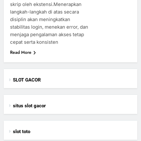
skrip oleh ekstensi.Menerapkan
langkah-langkah di atas secara
disiplin akan meningkatkan
stabilitas login, menekan error, dan
menjaga pengalaman akses tetap
cepat serta konsisten
Read More
SLOT GACOR
situs slot gacor
slot toto