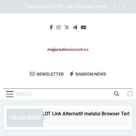
Skip
Panduan Menggunakan KAYA787 Alternatif
to
melalui Browser Desktop
content
Cara Memastikan Perangkat Tetap Optimal saat
Login KAYA787
Panduan EDWINSLOT Link Alternatif melalui
Browser Terbaru untuk Akses Lebih Stabil
Panduan LEBAH4D Link Alternatif melalui
Browser Terbaru untuk Akses Lebih Stabil
Panduan Menggunakan KAYA787 Alternatif
melalui Browser Desktop
Mejores
Temukan Alat Pengukur Tekanan Darah
Cara Memastikan Perangkat Tetap Optimal saat
NEWSLETTER
RANDOM NEWS
Tensiometros
Login KAYA787
Terbaik Dengan Panduan Dari Mejores
Tensiometros.
MENU
nduan EDWINSLOT Link Alternatif melalui Browser Terbaru unt
HEADLINES
Weeks Ago