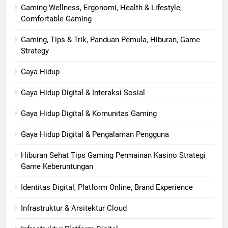
Gaming Wellness, Ergonomi, Health & Lifestyle,
Comfortable Gaming
Gaming, Tips & Trik, Panduan Pemula, Hiburan, Game
Strategy
Gaya Hidup
Gaya Hidup Digital & Interaksi Sosial
Gaya Hidup Digital & Komunitas Gaming
Gaya Hidup Digital & Pengalaman Pengguna
Hiburan Sehat Tips Gaming Permainan Kasino Strategi
Game Keberuntungan
Identitas Digital, Platform Online, Brand Experience
Infrastruktur & Arsitektur Cloud