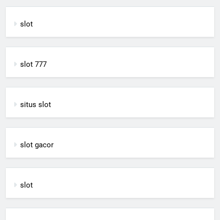
slot
slot 777
situs slot
slot gacor
slot