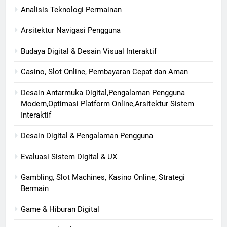
Analisis Teknologi Permainan
Arsitektur Navigasi Pengguna
Budaya Digital & Desain Visual Interaktif
Casino, Slot Online, Pembayaran Cepat dan Aman
Desain Antarmuka Digital,Pengalaman Pengguna
Modern,Optimasi Platform Online,Arsitektur Sistem
Interaktif
Desain Digital & Pengalaman Pengguna
Evaluasi Sistem Digital & UX
Gambling, Slot Machines, Kasino Online, Strategi
Bermain
Game & Hiburan Digital