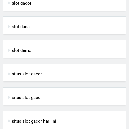
slot gacor
slot dana
slot demo
situs slot gacor
situs slot gacor
situs slot gacor hari ini