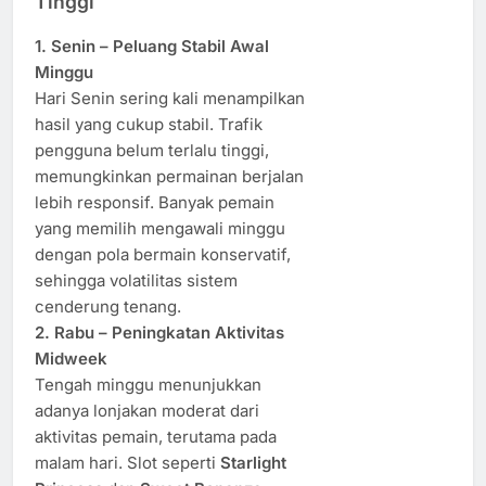
Tinggi
1. Senin – Peluang Stabil Awal
Minggu
Hari Senin sering kali menampilkan
hasil yang cukup stabil. Trafik
pengguna belum terlalu tinggi,
memungkinkan permainan berjalan
lebih responsif. Banyak pemain
yang memilih mengawali minggu
dengan pola bermain konservatif,
sehingga volatilitas sistem
cenderung tenang.
2. Rabu – Peningkatan Aktivitas
Midweek
Tengah minggu menunjukkan
adanya lonjakan moderat dari
aktivitas pemain, terutama pada
malam hari. Slot seperti
Starlight