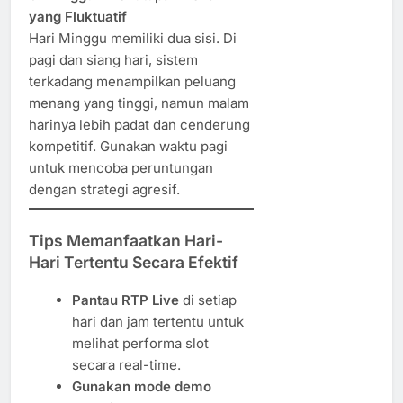
yang Fluktuatif
Hari Minggu memiliki dua sisi. Di
pagi dan siang hari, sistem
terkadang menampilkan peluang
menang yang tinggi, namun malam
harinya lebih padat dan cenderung
kompetitif. Gunakan waktu pagi
untuk mencoba peruntungan
dengan strategi agresif.
Tips Memanfaatkan Hari-
Hari Tertentu Secara Efektif
Pantau RTP Live
di setiap
hari dan jam tertentu untuk
melihat performa slot
secara real-time.
Gunakan mode demo