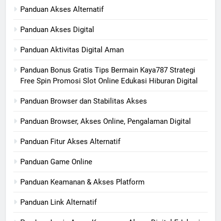
Panduan Akses Alternatif
Panduan Akses Digital
Panduan Aktivitas Digital Aman
Panduan Bonus Gratis Tips Bermain Kaya787 Strategi
Free Spin Promosi Slot Online Edukasi Hiburan Digital
Panduan Browser dan Stabilitas Akses
Panduan Browser, Akses Online, Pengalaman Digital
Panduan Fitur Akses Alternatif
Panduan Game Online
Panduan Keamanan & Akses Platform
Panduan Link Alternatif