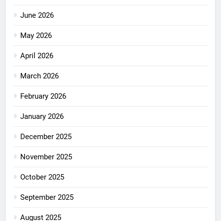
June 2026
May 2026
April 2026
March 2026
February 2026
January 2026
December 2025
November 2025
October 2025
September 2025
August 2025