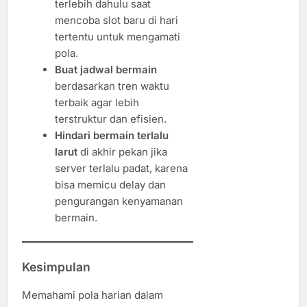
terlebih dahulu saat
mencoba slot baru di hari
tertentu untuk mengamati
pola.
Buat jadwal bermain
berdasarkan tren waktu
terbaik agar lebih
terstruktur dan efisien.
Hindari bermain terlalu
larut
di akhir pekan jika
server terlalu padat, karena
bisa memicu delay dan
pengurangan kenyamanan
bermain.
Kesimpulan
Memahami pola harian dalam