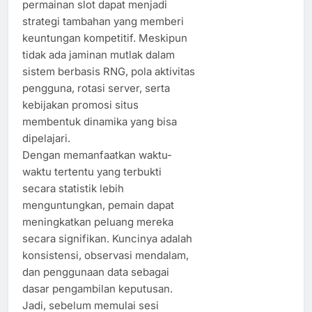
permainan slot dapat menjadi
strategi tambahan yang memberi
keuntungan kompetitif. Meskipun
tidak ada jaminan mutlak dalam
sistem berbasis RNG, pola aktivitas
pengguna, rotasi server, serta
kebijakan promosi situs
membentuk dinamika yang bisa
dipelajari.
Dengan memanfaatkan waktu-
waktu tertentu yang terbukti
secara statistik lebih
menguntungkan, pemain dapat
meningkatkan peluang mereka
secara signifikan. Kuncinya adalah
konsistensi, observasi mendalam,
dan penggunaan data sebagai
dasar pengambilan keputusan.
Jadi, sebelum memulai sesi