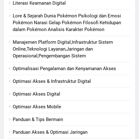
Literasi Keamanan Digital
Lore & Sejarah Dunia Pokémon Psikologi dan Emosi
Pokémon Narasi Gelap Pokémon Filosofi Kehidupan
dalam Pokémon Analisis Karakter Pokémon
Manajemen Platform Digital,Infrastruktur Sistem
Online,Teknologi Layanan,Jaringan dan
Operasional,Pengembangan Sistem
Optimalisasi Pengalaman dan Kenyamanan Akses
Optimasi Akses & Infrastruktur Digital
Optimasi Akses Digital
Optimasi Akses Mobile
Panduan & Tips Bermain
Panduan Akses & Optimasi Jaringan