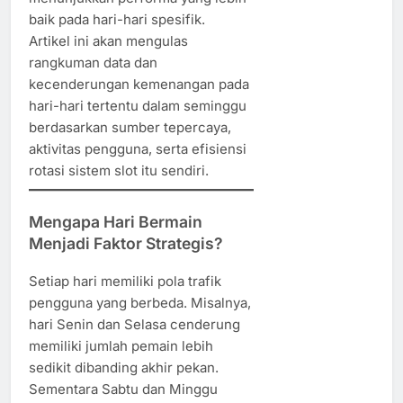
baik pada hari-hari spesifik.
Artikel ini akan mengulas
rangkuman data dan
kecenderungan kemenangan pada
hari-hari tertentu dalam seminggu
berdasarkan sumber tepercaya,
aktivitas pengguna, serta efisiensi
rotasi sistem slot itu sendiri.
Mengapa Hari Bermain
Menjadi Faktor Strategis?
Setiap hari memiliki pola trafik
pengguna yang berbeda. Misalnya,
hari Senin dan Selasa cenderung
memiliki jumlah pemain lebih
sedikit dibanding akhir pekan.
Sementara Sabtu dan Minggu