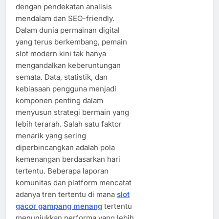
dengan pendekatan analisis
mendalam dan SEO-friendly.
Dalam dunia permainan digital
yang terus berkembang, pemain
slot modern kini tak hanya
mengandalkan keberuntungan
semata. Data, statistik, dan
kebiasaan pengguna menjadi
komponen penting dalam
menyusun strategi bermain yang
lebih terarah. Salah satu faktor
menarik yang sering
diperbincangkan adalah pola
kemenangan berdasarkan hari
tertentu. Beberapa laporan
komunitas dan platform mencatat
adanya tren tertentu di mana
slot
gacor gampang menang
tertentu
menunjukkan performa yang lebih