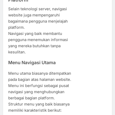
Selain teknologi server, navigasi
website juga mempengaruhi
bagaimana pengguna menjelajah
platform.
Navigasi yang baik membantu
pengguna menemukan informasi
yang mereka butuhkan tanpa
kesulitan.
Menu Navigasi Utama
Menu utama biasanya ditempatkan
pada bagian atas halaman website.
Menu ini berfungsi sebagai pusat
navigasi yang menghubungkan
berbagai bagian platform.
Struktur menu yang baik biasanya
memiliki karakteristik berikut: