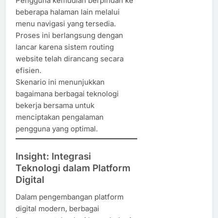
Pengguna kemudian berpindah ke
beberapa halaman lain melalui
menu navigasi yang tersedia.
Proses ini berlangsung dengan
lancar karena sistem routing
website telah dirancang secara
efisien.
Skenario ini menunjukkan
bagaimana berbagai teknologi
bekerja bersama untuk
menciptakan pengalaman
pengguna yang optimal.
Insight: Integrasi
Teknologi dalam Platform
Digital
Dalam pengembangan platform
digital modern, berbagai