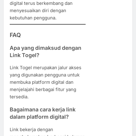
digital terus berkembang dan
menyesuaikan diri dengan
kebutuhan pengguna.
FAQ
Apa yang dimaksud dengan
Link Togel?
Link Togel merupakan jalur akses
yang digunakan pengguna untuk
membuka platform digital dan
menjelajahi berbagai fitur yang
tersedia.
Bagaimana cara kerja link
dalam platform digital?
Link bekerja dengan