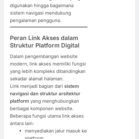
digunakan hingga bagaimana
sistem navigasi mendukung
pengalaman pengguna.
Peran Link Akses dalam
Struktur Platform Digital
Dalam pengembangan website
modern, link akses memiliki fungsi
yang lebih kompleks dibandingkan
sekadar alamat halaman.
Link menjadi bagian dari
sistem
navigasi dan struktur arsitektur
platform
yang menghubungkan
berbagai komponen website.
Beberapa fungsi utama link akses
antara lain:
menyediakan jalur masuk ke
platform