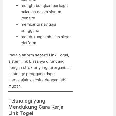
menghubungkan berbagai
halaman dalam sistem
website
membantu navigasi
pengguna
mendukung stabilitas akses
platform
Pada platform seperti
Link Togel
,
sistem link biasanya dirancang
dengan struktur yang terorganisasi
sehingga pengguna dapat
menjelajah website dengan lebih
mudah.
Teknologi yang
Mendukung Cara Kerja
Link Togel