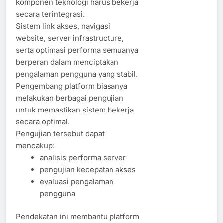
komponen teknologi harus bekerja
secara terintegrasi.
Sistem link akses, navigasi
website, server infrastructure,
serta optimasi performa semuanya
berperan dalam menciptakan
pengalaman pengguna yang stabil.
Pengembang platform biasanya
melakukan berbagai pengujian
untuk memastikan sistem bekerja
secara optimal.
Pengujian tersebut dapat
mencakup:
analisis performa server
pengujian kecepatan akses
evaluasi pengalaman
pengguna
Pendekatan ini membantu platform