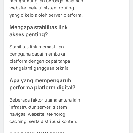
menghubungkan berbagai halaman
website melalui sistem routing
yang dikelola oleh server platform.
Mengapa stabilitas link
akses penting?
Stabilitas link memastikan
pengguna dapat membuka
platform dengan cepat tanpa
mengalami gangguan teknis.
Apa yang mempengaruhi
performa platform digital?
Beberapa faktor utama antara lain
infrastruktur server, sistem
navigasi website, teknologi
caching, serta distribusi konten.