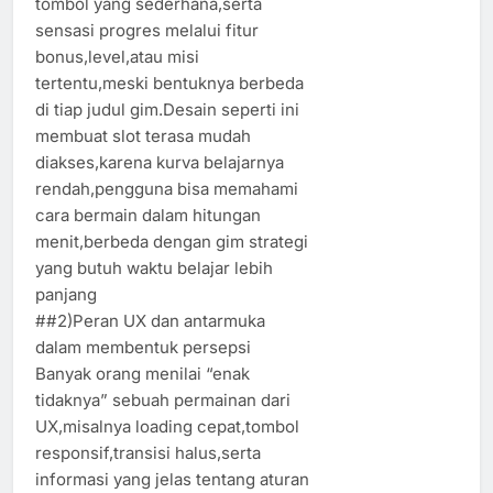
tombol yang sederhana,serta
sensasi progres melalui fitur
bonus,level,atau misi
tertentu,meski bentuknya berbeda
di tiap judul gim.Desain seperti ini
membuat slot terasa mudah
diakses,karena kurva belajarnya
rendah,pengguna bisa memahami
cara bermain dalam hitungan
menit,berbeda dengan gim strategi
yang butuh waktu belajar lebih
panjang
##2)Peran UX dan antarmuka
dalam membentuk persepsi
Banyak orang menilai “enak
tidaknya” sebuah permainan dari
UX,misalnya loading cepat,tombol
responsif,transisi halus,serta
informasi yang jelas tentang aturan