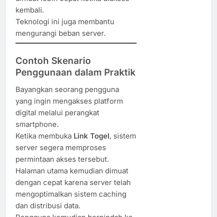
kembali.
Teknologi ini juga membantu
mengurangi beban server.
Contoh Skenario
Penggunaan dalam Praktik
Bayangkan seorang pengguna
yang ingin mengakses platform
digital melalui perangkat
smartphone.
Ketika membuka
Link Togel
, sistem
server segera memproses
permintaan akses tersebut.
Halaman utama kemudian dimuat
dengan cepat karena server telah
mengoptimalkan sistem caching
dan distribusi data.