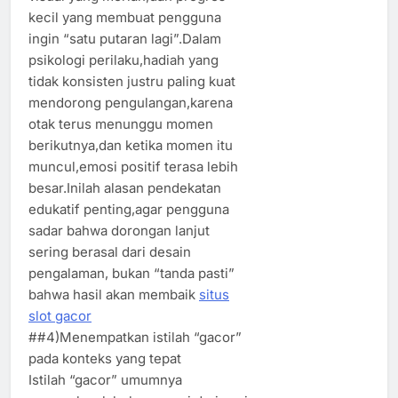
kecil yang membuat pengguna
ingin “satu putaran lagi”.Dalam
psikologi perilaku,hadiah yang
tidak konsisten justru paling kuat
mendorong pengulangan,karena
otak terus menunggu momen
berikutnya,dan ketika momen itu
muncul,emosi positif terasa lebih
besar.Inilah alasan pendekatan
edukatif penting,agar pengguna
sadar bahwa dorongan lanjut
sering berasal dari desain
pengalaman, bukan “tanda pasti”
bahwa hasil akan membaik
situs
slot gacor
##4)Menempatkan istilah “gacor”
pada konteks yang tepat
Istilah “gacor” umumnya