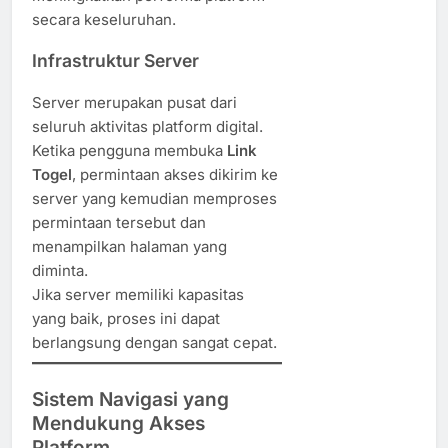
secara keseluruhan.
Infrastruktur Server
Server merupakan pusat dari
seluruh aktivitas platform digital.
Ketika pengguna membuka
Link
Togel
, permintaan akses dikirim ke
server yang kemudian memproses
permintaan tersebut dan
menampilkan halaman yang
diminta.
Jika server memiliki kapasitas
yang baik, proses ini dapat
berlangsung dengan sangat cepat.
Sistem Navigasi yang
Mendukung Akses
Platform