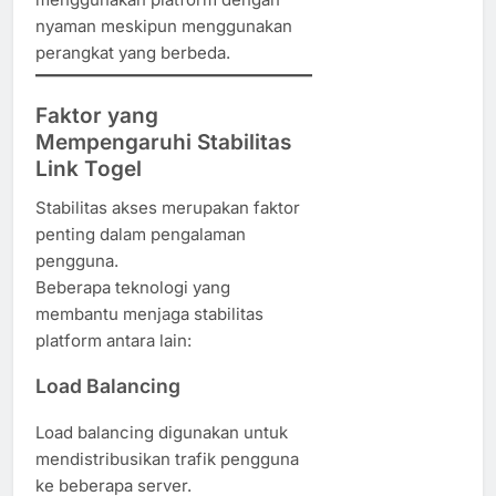
nyaman meskipun menggunakan
perangkat yang berbeda.
Faktor yang
Mempengaruhi Stabilitas
Link Togel
Stabilitas akses merupakan faktor
penting dalam pengalaman
pengguna.
Beberapa teknologi yang
membantu menjaga stabilitas
platform antara lain:
Load Balancing
Load balancing digunakan untuk
mendistribusikan trafik pengguna
ke beberapa server.