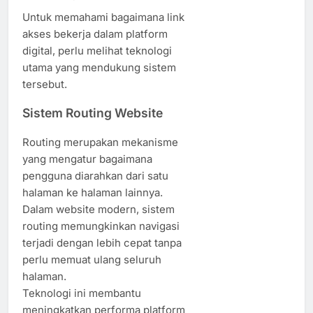
Untuk memahami bagaimana link
akses bekerja dalam platform
digital, perlu melihat teknologi
utama yang mendukung sistem
tersebut.
Sistem Routing Website
Routing merupakan mekanisme
yang mengatur bagaimana
pengguna diarahkan dari satu
halaman ke halaman lainnya.
Dalam website modern, sistem
routing memungkinkan navigasi
terjadi dengan lebih cepat tanpa
perlu memuat ulang seluruh
halaman.
Teknologi ini membantu
meningkatkan performa platform