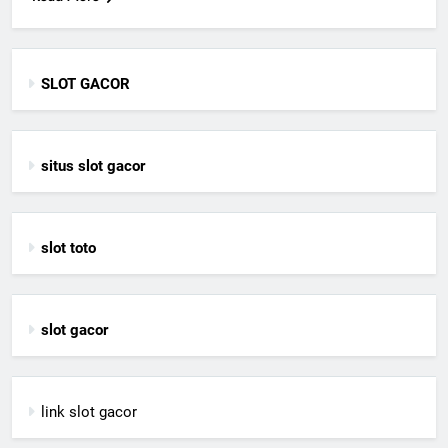
SLOT GACOR
situs slot gacor
slot toto
slot gacor
link slot gacor