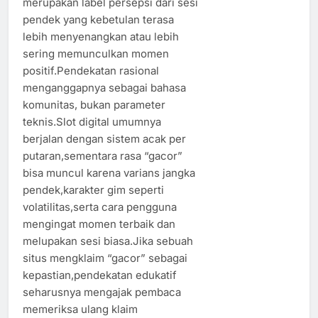
merupakan label persepsi dari sesi
pendek yang kebetulan terasa
lebih menyenangkan atau lebih
sering memunculkan momen
positif.Pendekatan rasional
menganggapnya sebagai bahasa
komunitas, bukan parameter
teknis.Slot digital umumnya
berjalan dengan sistem acak per
putaran,sementara rasa “gacor”
bisa muncul karena varians jangka
pendek,karakter gim seperti
volatilitas,serta cara pengguna
mengingat momen terbaik dan
melupakan sesi biasa.Jika sebuah
situs mengklaim “gacor” sebagai
kepastian,pendekatan edukatif
seharusnya mengajak pembaca
memeriksa ulang klaim