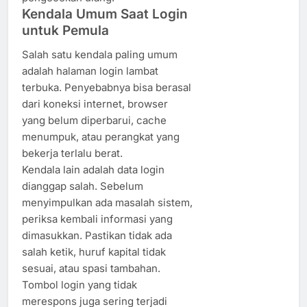
Kendala Umum Saat Login
untuk Pemula
Salah satu kendala paling umum
adalah halaman login lambat
terbuka. Penyebabnya bisa berasal
dari koneksi internet, browser
yang belum diperbarui, cache
menumpuk, atau perangkat yang
bekerja terlalu berat.
Kendala lain adalah data login
dianggap salah. Sebelum
menyimpulkan ada masalah sistem,
periksa kembali informasi yang
dimasukkan. Pastikan tidak ada
salah ketik, huruf kapital tidak
sesuai, atau spasi tambahan.
Tombol login yang tidak
merespons juga sering terjadi