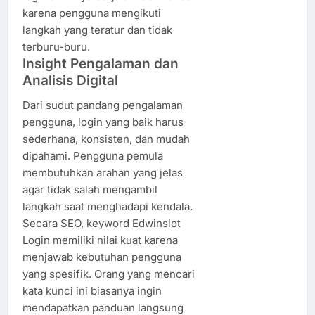
karena pengguna mengikuti
langkah yang teratur dan tidak
terburu-buru.
Insight Pengalaman dan
Analisis Digital
Dari sudut pandang pengalaman
pengguna, login yang baik harus
sederhana, konsisten, dan mudah
dipahami. Pengguna pemula
membutuhkan arahan yang jelas
agar tidak salah mengambil
langkah saat menghadapi kendala.
Secara SEO, keyword Edwinslot
Login memiliki nilai kuat karena
menjawab kebutuhan pengguna
yang spesifik. Orang yang mencari
kata kunci ini biasanya ingin
mendapatkan panduan langsung