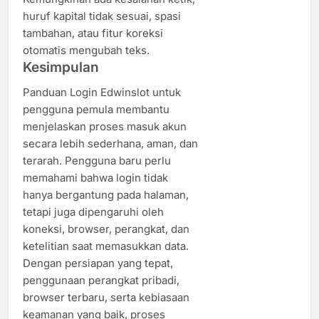
huruf kapital tidak sesuai, spasi
tambahan, atau fitur koreksi
otomatis mengubah teks.
Kesimpulan
Panduan Login Edwinslot untuk
pengguna pemula membantu
menjelaskan proses masuk akun
secara lebih sederhana, aman, dan
terarah. Pengguna baru perlu
memahami bahwa login tidak
hanya bergantung pada halaman,
tetapi juga dipengaruhi oleh
koneksi, browser, perangkat, dan
ketelitian saat memasukkan data.
Dengan persiapan yang tepat,
penggunaan perangkat pribadi,
browser terbaru, serta kebiasaan
keamanan yang baik, proses