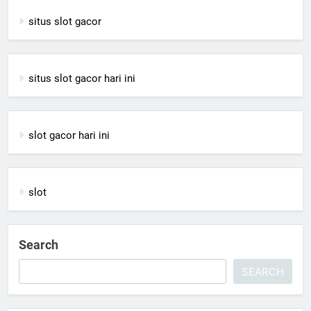
situs slot gacor
situs slot gacor hari ini
slot gacor hari ini
slot
Search
SEARCH