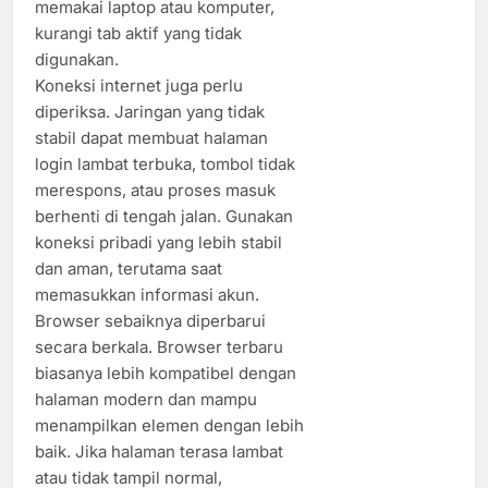
memakai laptop atau komputer,
kurangi tab aktif yang tidak
digunakan.
Koneksi internet juga perlu
diperiksa. Jaringan yang tidak
stabil dapat membuat halaman
login lambat terbuka, tombol tidak
merespons, atau proses masuk
berhenti di tengah jalan. Gunakan
koneksi pribadi yang lebih stabil
dan aman, terutama saat
memasukkan informasi akun.
Browser sebaiknya diperbarui
secara berkala. Browser terbaru
biasanya lebih kompatibel dengan
halaman modern dan mampu
menampilkan elemen dengan lebih
baik. Jika halaman terasa lambat
atau tidak tampil normal,