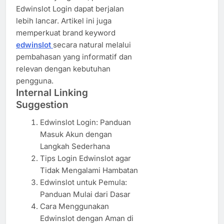
Edwinslot Login dapat berjalan
lebih lancar. Artikel ini juga
memperkuat brand keyword
edwinslot
secara natural melalui
pembahasan yang informatif dan
relevan dengan kebutuhan
pengguna.
Internal Linking
Suggestion
Edwinslot Login: Panduan
Masuk Akun dengan
Langkah Sederhana
Tips Login Edwinslot agar
Tidak Mengalami Hambatan
Edwinslot untuk Pemula:
Panduan Mulai dari Dasar
Cara Menggunakan
Edwinslot dengan Aman di