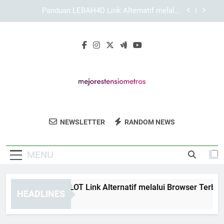
Skip
Panduan Menggunakan KAYA787 Alternatif
to
melalui Browser Desktop
content
Cara Memastikan Perangkat Tetap Optimal saat
Login KAYA787
Panduan EDWINSLOT Link Alternatif melalui
Browser Terbaru untuk Akses Lebih Stabil
Panduan LEBAH4D Link Alternatif melalui
Browser Terbaru untuk Akses Lebih Stabil
Panduan Menggunakan KAYA787 Alternatif
melalui Browser Desktop
Mejores
Temukan Alat Pengukur Tekanan Darah
Cara Memastikan Perangkat Tetap Optimal saat
NEWSLETTER
RANDOM NEWS
Tensiometros
Login KAYA787
Terbaik Dengan Panduan Dari Mejores
Tensiometros.
MENU
nduan EDWINSLOT Link Alternatif melalui Browser Terbaru unt
HEADLINES
Weeks Ago