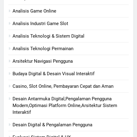
Analisis Game Online
Analisis Industri Game Slot
Analisis Teknologi & Sistem Digital
Analisis Teknologi Permainan
Arsitektur Navigasi Pengguna
Budaya Digital & Desain Visual Interaktif
Casino, Slot Online, Pembayaran Cepat dan Aman
Desain Antarmuka Digital,Pengalaman Pengguna
Modern,Optimasi Platform Online,Arsitektur Sistem
Interaktif
Desain Digital & Pengalaman Pengguna