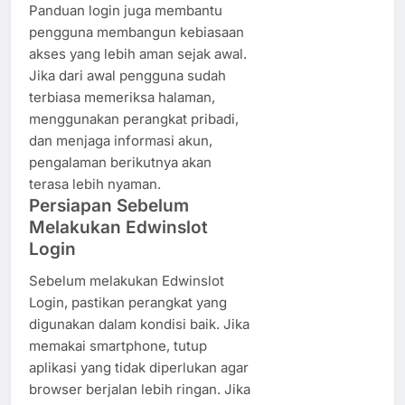
Panduan login juga membantu
pengguna membangun kebiasaan
akses yang lebih aman sejak awal.
Jika dari awal pengguna sudah
terbiasa memeriksa halaman,
menggunakan perangkat pribadi,
dan menjaga informasi akun,
pengalaman berikutnya akan
terasa lebih nyaman.
Persiapan Sebelum
Melakukan Edwinslot
Login
Sebelum melakukan Edwinslot
Login, pastikan perangkat yang
digunakan dalam kondisi baik. Jika
memakai smartphone, tutup
aplikasi yang tidak diperlukan agar
browser berjalan lebih ringan. Jika