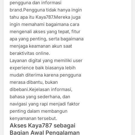
pengguna dan informasi
brand.Pengguna tidak hanya ingin
tahu apa itu Kaya787.Mereka juga
ingin memahami bagaimana cara
mengenali akses yang tepat, fitur
apa yang penting, serta bagaimana
menjaga keamanan akun saat
beraktivitas online.
Layanan digital yang memiliki user
experience baik biasanya lebih
mudah diterima karena pengguna
merasa dibantu, bukan
dibebani.Kejelasan informasi,
bahasa yang sederhana, dan
navigasi yang rapi menjadi faktor
penting dalam membangun
kenyamanan tersebut.
Akses Kaya787 sebagai
Bagian Awal Pengalaman