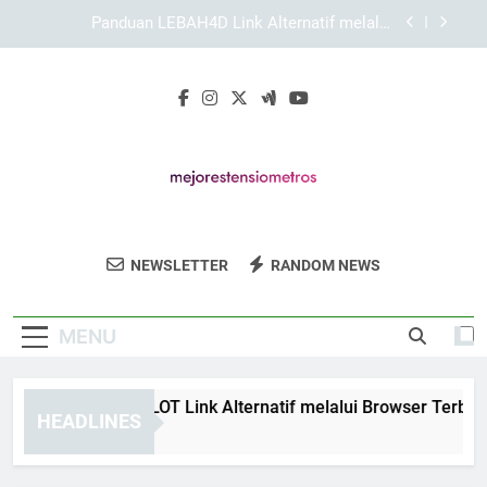
Skip
Panduan Menggunakan KAYA787 Alternatif
to
melalui Browser Desktop
content
Cara Memastikan Perangkat Tetap Optimal saat
Login KAYA787
Panduan EDWINSLOT Link Alternatif melalui
Browser Terbaru untuk Akses Lebih Stabil
Panduan LEBAH4D Link Alternatif melalui
Browser Terbaru untuk Akses Lebih Stabil
Panduan Menggunakan KAYA787 Alternatif
melalui Browser Desktop
Mejores
Temukan Alat Pengukur Tekanan Darah
Cara Memastikan Perangkat Tetap Optimal saat
NEWSLETTER
RANDOM NEWS
Tensiometros
Login KAYA787
Terbaik Dengan Panduan Dari Mejores
Tensiometros.
MENU
nduan EDWINSLOT Link Alternatif melalui Browser Terbaru unt
HEADLINES
eeks Ago