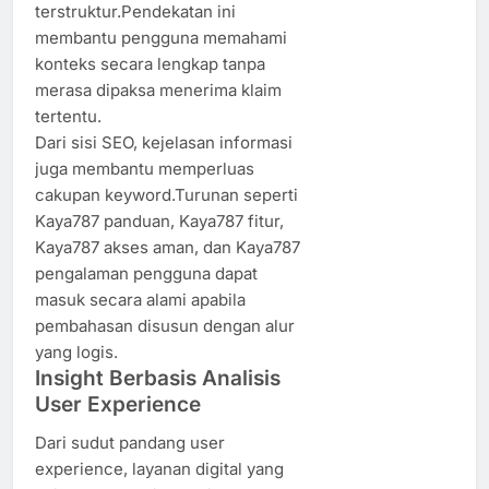
terstruktur.Pendekatan ini
membantu pengguna memahami
konteks secara lengkap tanpa
merasa dipaksa menerima klaim
tertentu.
Dari sisi SEO, kejelasan informasi
juga membantu memperluas
cakupan keyword.Turunan seperti
Kaya787 panduan, Kaya787 fitur,
Kaya787 akses aman, dan Kaya787
pengalaman pengguna dapat
masuk secara alami apabila
pembahasan disusun dengan alur
yang logis.
Insight Berbasis Analisis
User Experience
Dari sudut pandang user
experience, layanan digital yang