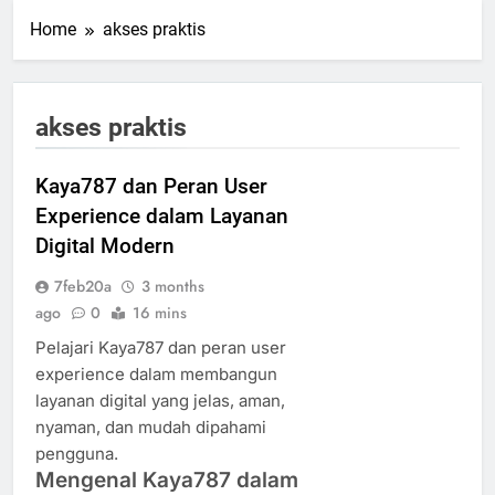
Home
akses praktis
akses praktis
Kaya787 dan Peran User
Experience dalam Layanan
Digital Modern
7feb20a
3 months
ago
0
16 mins
Pelajari Kaya787 dan peran user
experience dalam membangun
layanan digital yang jelas, aman,
nyaman, dan mudah dipahami
pengguna.
Mengenal Kaya787 dalam