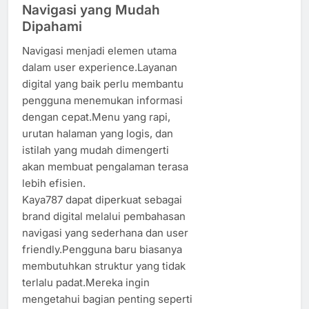
Navigasi yang Mudah
Dipahami
Navigasi menjadi elemen utama
dalam user experience.Layanan
digital yang baik perlu membantu
pengguna menemukan informasi
dengan cepat.Menu yang rapi,
urutan halaman yang logis, dan
istilah yang mudah dimengerti
akan membuat pengalaman terasa
lebih efisien.
Kaya787 dapat diperkuat sebagai
brand digital melalui pembahasan
navigasi yang sederhana dan user
friendly.Pengguna baru biasanya
membutuhkan struktur yang tidak
terlalu padat.Mereka ingin
mengetahui bagian penting seperti