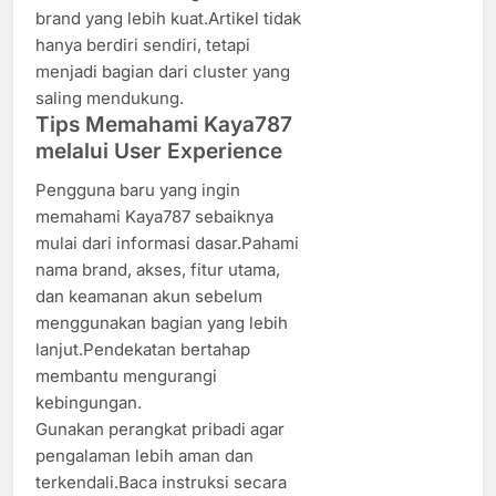
brand yang lebih kuat.Artikel tidak
hanya berdiri sendiri, tetapi
menjadi bagian dari cluster yang
saling mendukung.
Tips Memahami Kaya787
melalui User Experience
Pengguna baru yang ingin
memahami Kaya787 sebaiknya
mulai dari informasi dasar.Pahami
nama brand, akses, fitur utama,
dan keamanan akun sebelum
menggunakan bagian yang lebih
lanjut.Pendekatan bertahap
membantu mengurangi
kebingungan.
Gunakan perangkat pribadi agar
pengalaman lebih aman dan
terkendali.Baca instruksi secara