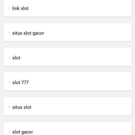
link slot
situs slot gacor
slot
slot 777
situs slot
slot gacor