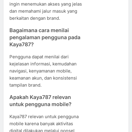
ingin menemukan akses yang jelas
dan memahami jalur masuk yang
berkaitan dengan brand.
Bagaimana cara menilai
pengalaman pengguna pada
Kaya787?
Pengguna dapat menilai dari
kejelasan informasi, kemudahan
navigasi, kenyamanan mobile,
keamanan akun, dan konsistensi
tampilan brand.
Apakah Kaya787 relevan
untuk pengguna mobile?
Kaya787 relevan untuk pengguna
mobile karena banyak aktivitas
digital dilakukan melalui ponsel