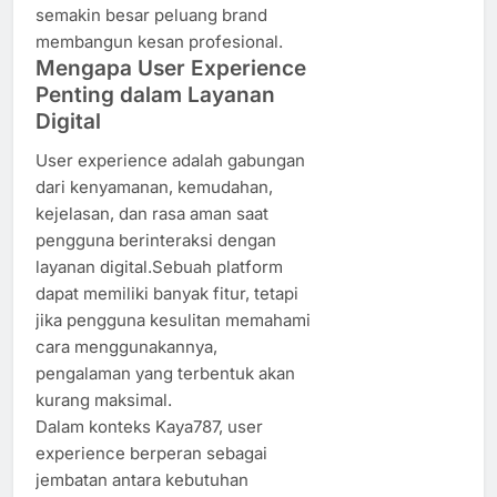
semakin besar peluang brand
membangun kesan profesional.
Mengapa User Experience
Penting dalam Layanan
Digital
User experience adalah gabungan
dari kenyamanan, kemudahan,
kejelasan, dan rasa aman saat
pengguna berinteraksi dengan
layanan digital.Sebuah platform
dapat memiliki banyak fitur, tetapi
jika pengguna kesulitan memahami
cara menggunakannya,
pengalaman yang terbentuk akan
kurang maksimal.
Dalam konteks Kaya787, user
experience berperan sebagai
jembatan antara kebutuhan