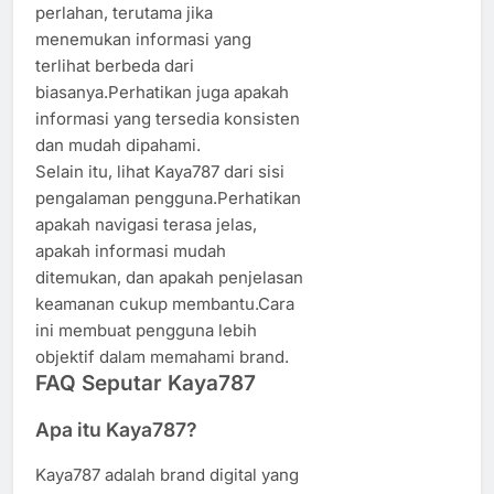
perlahan, terutama jika
menemukan informasi yang
terlihat berbeda dari
biasanya.Perhatikan juga apakah
informasi yang tersedia konsisten
dan mudah dipahami.
Selain itu, lihat Kaya787 dari sisi
pengalaman pengguna.Perhatikan
apakah navigasi terasa jelas,
apakah informasi mudah
ditemukan, dan apakah penjelasan
keamanan cukup membantu.Cara
ini membuat pengguna lebih
objektif dalam memahami brand.
FAQ Seputar Kaya787
Apa itu Kaya787?
Kaya787 adalah brand digital yang