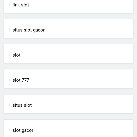
link slot
situs slot gacor
slot
slot 777
situs slot
slot gacor