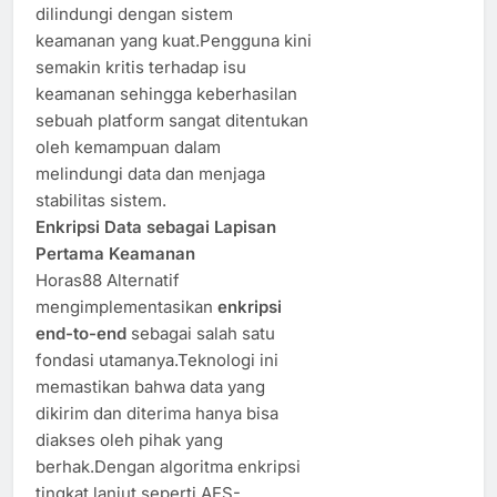
dilindungi dengan sistem
keamanan yang kuat.Pengguna kini
semakin kritis terhadap isu
keamanan sehingga keberhasilan
sebuah platform sangat ditentukan
oleh kemampuan dalam
melindungi data dan menjaga
stabilitas sistem.
Enkripsi Data sebagai Lapisan
Pertama Keamanan
Horas88 Alternatif
mengimplementasikan
enkripsi
end-to-end
sebagai salah satu
fondasi utamanya.Teknologi ini
memastikan bahwa data yang
dikirim dan diterima hanya bisa
diakses oleh pihak yang
berhak.Dengan algoritma enkripsi
tingkat lanjut seperti AES-