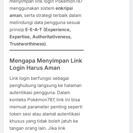
menyimpan link login Pokémon787
menggunakan sistem
enkripsi
aman
, serta strategi terbaik dalam
melindungi data pengguna sesuai
prinsip
E-E-A-T (Experience,
Expertise, Authoritativeness,
Trustworthiness)
.
Mengapa Menyimpan Link
Login Harus Aman
Link login berfungsi sebagai
penghubung langsung ke halaman
autentikasi pengguna. Dalam
konteks Pokémon787, link ini bisa
memuat parameter penting seperti
token sesi atau alamat autentikasi
khusus yang tidak boleh jatuh ke
tangan orang lain. Jika link