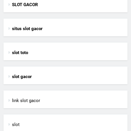
SLOT GACOR
situs slot gacor
slot toto
slot gacor
link slot gacor
slot