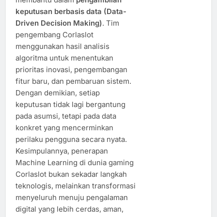
keputusan berbasis data (Data-
Driven Decision Making)
. Tim
pengembang Corlaslot
menggunakan hasil analisis
algoritma untuk menentukan
prioritas inovasi, pengembangan
fitur baru, dan pembaruan sistem.
Dengan demikian, setiap
keputusan tidak lagi bergantung
pada asumsi, tetapi pada data
konkret yang mencerminkan
perilaku pengguna secara nyata.
Kesimpulannya, penerapan
Machine Learning di dunia gaming
Corlaslot bukan sekadar langkah
teknologis, melainkan transformasi
menyeluruh menuju pengalaman
digital yang lebih cerdas, aman,