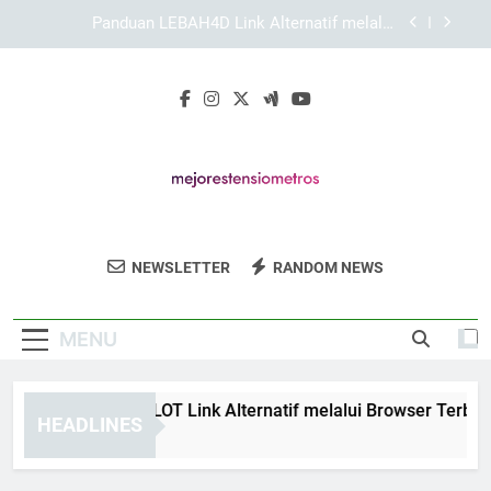
Skip
Panduan Menggunakan KAYA787 Alternatif
to
melalui Browser Desktop
content
Cara Memastikan Perangkat Tetap Optimal saat
Login KAYA787
Panduan EDWINSLOT Link Alternatif melalui
Browser Terbaru untuk Akses Lebih Stabil
Panduan LEBAH4D Link Alternatif melalui
Browser Terbaru untuk Akses Lebih Stabil
Panduan Menggunakan KAYA787 Alternatif
melalui Browser Desktop
Mejores
Temukan Alat Pengukur Tekanan Darah
Cara Memastikan Perangkat Tetap Optimal saat
NEWSLETTER
RANDOM NEWS
Tensiometros
Login KAYA787
Terbaik Dengan Panduan Dari Mejores
Tensiometros.
MENU
nduan EDWINSLOT Link Alternatif melalui Browser Terbaru unt
HEADLINES
Weeks Ago