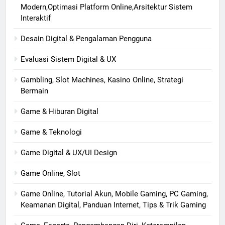
Modern,Optimasi Platform Online,Arsitektur Sistem
Interaktif
Desain Digital & Pengalaman Pengguna
Evaluasi Sistem Digital & UX
Gambling, Slot Machines, Kasino Online, Strategi
Bermain
Game & Hiburan Digital
Game & Teknologi
Game Digital & UX/UI Design
Game Online, Slot
Game Online, Tutorial Akun, Mobile Gaming, PC Gaming,
Keamanan Digital, Panduan Internet, Tips & Trik Gaming