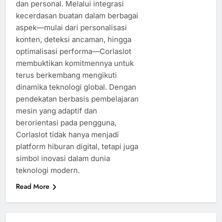
dan personal. Melalui integrasi
kecerdasan buatan dalam berbagai
aspek—mulai dari personalisasi
konten, deteksi ancaman, hingga
optimalisasi performa—Corlaslot
membuktikan komitmennya untuk
terus berkembang mengikuti
dinamika teknologi global. Dengan
pendekatan berbasis pembelajaran
mesin yang adaptif dan
berorientasi pada pengguna,
Corlaslot tidak hanya menjadi
platform hiburan digital, tetapi juga
simbol inovasi dalam dunia
teknologi modern.
Read More