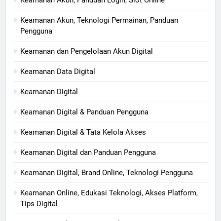
Keamanan Akun, Panduan Login, Slot Online
Keamanan Akun, Teknologi Permainan, Panduan
Pengguna
Keamanan dan Pengelolaan Akun Digital
Keamanan Data Digital
Keamanan Digital
Keamanan Digital & Panduan Pengguna
Keamanan Digital & Tata Kelola Akses
Keamanan Digital dan Panduan Pengguna
Keamanan Digital, Brand Online, Teknologi Pengguna
Keamanan Online, Edukasi Teknologi, Akses Platform,
Tips Digital