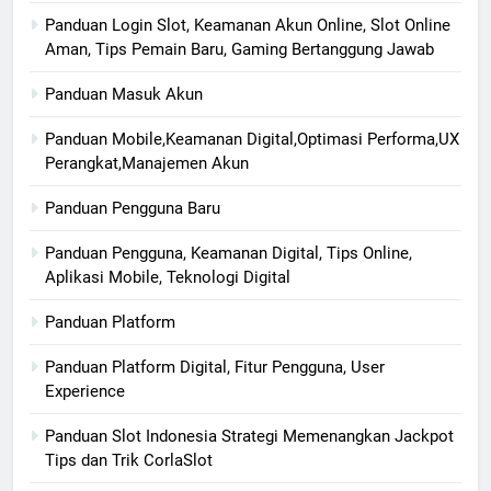
Panduan Login Slot, Keamanan Akun Online, Slot Online
Aman, Tips Pemain Baru, Gaming Bertanggung Jawab
Panduan Masuk Akun
Panduan Mobile,Keamanan Digital,Optimasi Performa,UX
Perangkat,Manajemen Akun
Panduan Pengguna Baru
Panduan Pengguna, Keamanan Digital, Tips Online,
Aplikasi Mobile, Teknologi Digital
Panduan Platform
Panduan Platform Digital, Fitur Pengguna, User
Experience
Panduan Slot Indonesia Strategi Memenangkan Jackpot
Tips dan Trik CorlaSlot