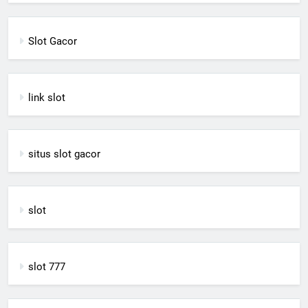
Slot Gacor
link slot
situs slot gacor
slot
slot 777