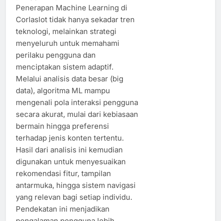
Penerapan Machine Learning di
Corlaslot tidak hanya sekadar tren
teknologi, melainkan strategi
menyeluruh untuk memahami
perilaku pengguna dan
menciptakan sistem adaptif.
Melalui analisis data besar (big
data), algoritma ML mampu
mengenali pola interaksi pengguna
secara akurat, mulai dari kebiasaan
bermain hingga preferensi
terhadap jenis konten tertentu.
Hasil dari analisis ini kemudian
digunakan untuk menyesuaikan
rekomendasi fitur, tampilan
antarmuka, hingga sistem navigasi
yang relevan bagi setiap individu.
Pendekatan ini menjadikan
pengalaman pengguna lebih