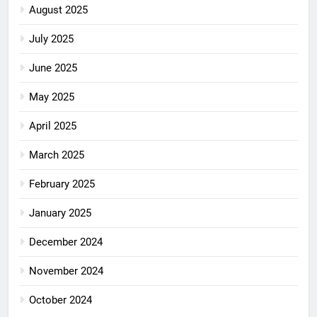
August 2025
July 2025
June 2025
May 2025
April 2025
March 2025
February 2025
January 2025
December 2024
November 2024
October 2024