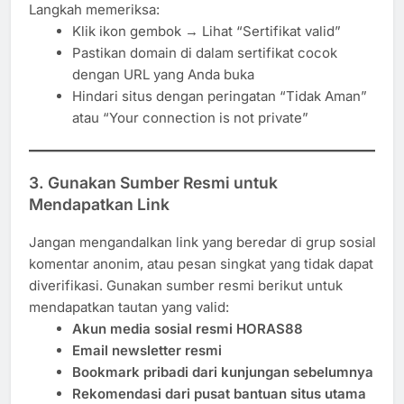
Langkah memeriksa:
Klik ikon gembok → Lihat “Sertifikat valid”
Pastikan domain di dalam sertifikat cocok
dengan URL yang Anda buka
Hindari situs dengan peringatan “Tidak Aman”
atau “Your connection is not private”
3. Gunakan Sumber Resmi untuk
Mendapatkan Link
Jangan mengandalkan link yang beredar di grup sosial,
komentar anonim, atau pesan singkat yang tidak dapat
diverifikasi. Gunakan sumber resmi berikut untuk
mendapatkan tautan yang valid:
Akun media sosial resmi HORAS88
Email newsletter resmi
Bookmark pribadi dari kunjungan sebelumnya
Rekomendasi dari pusat bantuan situs utama