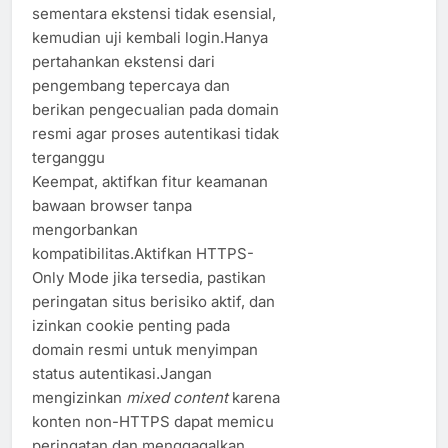
sementara ekstensi tidak esensial,
kemudian uji kembali login.Hanya
pertahankan ekstensi dari
pengembang tepercaya dan
berikan pengecualian pada domain
resmi agar proses autentikasi tidak
terganggu
Keempat, aktifkan fitur keamanan
bawaan browser tanpa
mengorbankan
kompatibilitas.Aktifkan HTTPS-
Only Mode jika tersedia, pastikan
peringatan situs berisiko aktif, dan
izinkan cookie penting pada
domain resmi untuk menyimpan
status autentikasi.Jangan
mengizinkan
mixed content
karena
konten non-HTTPS dapat memicu
peringatan dan menggagalkan