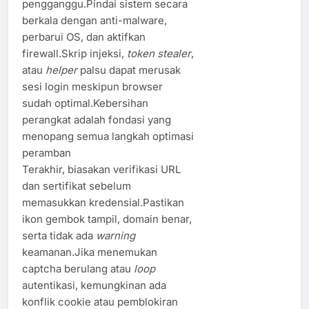
pengganggu.Pindai sistem secara
berkala dengan anti-malware,
perbarui OS, dan aktifkan
firewall.Skrip injeksi,
token stealer
,
atau
helper
palsu dapat merusak
sesi login meskipun browser
sudah optimal.Kebersihan
perangkat adalah fondasi yang
menopang semua langkah optimasi
peramban
Terakhir, biasakan verifikasi URL
dan sertifikat sebelum
memasukkan kredensial.Pastikan
ikon gembok tampil, domain benar,
serta tidak ada
warning
keamanan.Jika menemukan
captcha berulang atau
loop
autentikasi, kemungkinan ada
konflik cookie atau pemblokiran