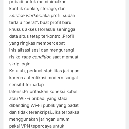
pribadi untuk meminimalkan
konflik cookie, storage, dan
service worker
.Jika profil sudah
terlalu “berat”, buat profil baru
khusus akses Horas88 sehingga
data situs tetap terkontrol.Profil
yang ringkas mempercepat
inisialisasi sesi dan mengurangi
risiko
race condition
saat memuat
skrip login
Ketujuh, perkuat stabilitas jaringan
karena autentikasi modern sangat
sensitif terhadap
latensi.Prioritaskan koneksi kabel
atau Wi-Fi pribadi yang stabil
dibanding Wi-Fi publik yang padat
dan tidak terenkripsi.Jika terpaksa
menggunakan jaringan umum,
pakai VPN tepercaya untuk