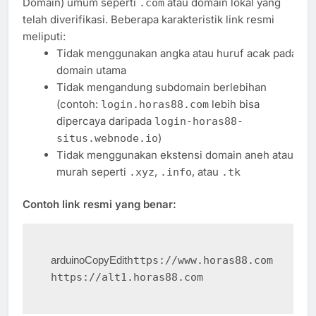
Domain) umum seperti
atau domain lokal yang
.com
telah diverifikasi. Beberapa karakteristik link resmi
meliputi:
Tidak menggunakan angka atau huruf acak pada
domain utama
Tidak mengandung subdomain berlebihan
(contoh:
lebih bisa
login.horas88.com
dipercaya daripada
login-horas88-
)
situs.webnode.io
Tidak menggunakan ekstensi domain aneh atau
murah seperti
,
, atau
.xyz
.info
.tk
Contoh link resmi yang benar:
arduinoCopyEdit
https://www.horas88.com
