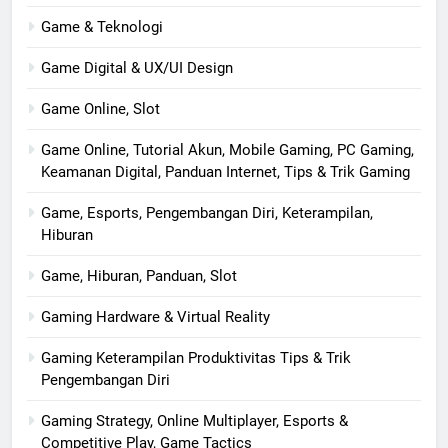
Game & Teknologi
Game Digital & UX/UI Design
Game Online, Slot
Game Online, Tutorial Akun, Mobile Gaming, PC Gaming,
Keamanan Digital, Panduan Internet, Tips & Trik Gaming
Game, Esports, Pengembangan Diri, Keterampilan,
Hiburan
Game, Hiburan, Panduan, Slot
Gaming Hardware & Virtual Reality
Gaming Keterampilan Produktivitas Tips & Trik
Pengembangan Diri
Gaming Strategy, Online Multiplayer, Esports &
Competitive Play, Game Tactics