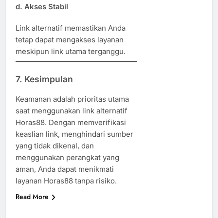
d. Akses Stabil
Link alternatif memastikan Anda
tetap dapat mengakses layanan
meskipun link utama terganggu.
7. Kesimpulan
Keamanan adalah prioritas utama
saat menggunakan link alternatif
Horas88. Dengan memverifikasi
keaslian link, menghindari sumber
yang tidak dikenal, dan
menggunakan perangkat yang
aman, Anda dapat menikmati
layanan Horas88 tanpa risiko.
Read More