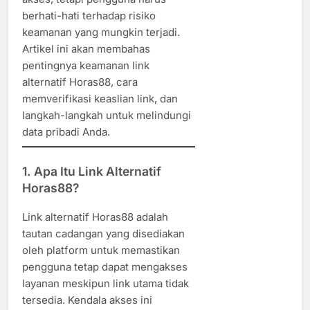
berhati-hati terhadap risiko
keamanan yang mungkin terjadi.
Artikel ini akan membahas
pentingnya keamanan link
alternatif Horas88, cara
memverifikasi keaslian link, dan
langkah-langkah untuk melindungi
data pribadi Anda.
1. Apa Itu Link Alternatif
Horas88?
Link alternatif Horas88 adalah
tautan cadangan yang disediakan
oleh platform untuk memastikan
pengguna tetap dapat mengakses
layanan meskipun link utama tidak
tersedia. Kendala akses ini