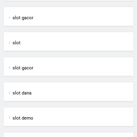
slot gacor
slot
slot gacor
slot dana
slot demo