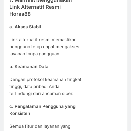
Link Alternatif Resmi
Horas88
a. Akses Stabil
Link alternatif resmi memastikan
pengguna tetap dapat mengakses
layanan tanpa gangguan.
b. Keamanan Data
Dengan protokol keamanan tingkat
tinggi, data pribadi Anda
terlindungi dari ancaman siber.
c. Pengalaman Pengguna yang
Konsisten
Semua fitur dan layanan yang