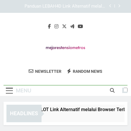
Skip
Panduan Menggunakan KAYA787 Alternatif
to
melalui Browser Desktop
content
Cara Memastikan Perangkat Tetap Optimal saat
Login KAYA787
Panduan EDWINSLOT Link Alternatif melalui
Browser Terbaru untuk Akses Lebih Stabil
Panduan LEBAH4D Link Alternatif melalui
Browser Terbaru untuk Akses Lebih Stabil
Panduan Menggunakan KAYA787 Alternatif
melalui Browser Desktop
Mejores
Temukan Alat Pengukur Tekanan Darah
Cara Memastikan Perangkat Tetap Optimal saat
NEWSLETTER
RANDOM NEWS
Tensiometros
Login KAYA787
Terbaik Dengan Panduan Dari Mejores
Tensiometros.
MENU
nduan EDWINSLOT Link Alternatif melalui Browser Terbaru unt
HEADLINES
Weeks Ago