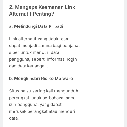
2. Mengapa Keamanan Link
Alternatif Penting?
a. Melindungi Data Pribadi
Link alternatif yang tidak resmi
dapat menjadi sarana bagi penjahat
siber untuk mencuri data
pengguna, seperti informasi login
dan data keuangan.
b. Menghindari Risiko Malware
Situs palsu sering kali mengunduh
perangkat lunak berbahaya tanpa
izin pengguna, yang dapat
merusak perangkat atau mencuri
data.