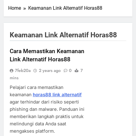
Home
Keamanan Link Alternatif Horas88
Keamanan Link Alternatif Horas88
Cara Memastikan Keamanan
Link Alternatif Horas88
7feb20a
2 years ago
0
7
mins
Pelajari cara memastikan
keamanan
horas88 link alternatif
agar terhindar dari risiko seperti
phishing dan malware. Panduan ini
memberikan langkah praktis untuk
melindungi data Anda saat
mengakses platform.