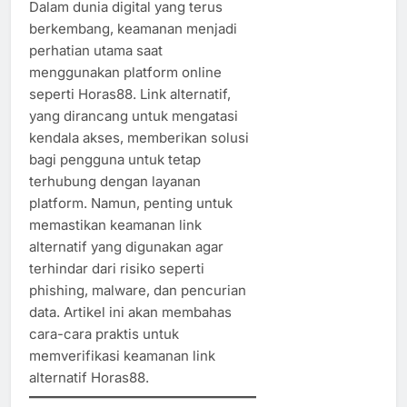
Dalam dunia digital yang terus
berkembang, keamanan menjadi
perhatian utama saat
menggunakan platform online
seperti Horas88. Link alternatif,
yang dirancang untuk mengatasi
kendala akses, memberikan solusi
bagi pengguna untuk tetap
terhubung dengan layanan
platform. Namun, penting untuk
memastikan keamanan link
alternatif yang digunakan agar
terhindar dari risiko seperti
phishing, malware, dan pencurian
data. Artikel ini akan membahas
cara-cara praktis untuk
memverifikasi keamanan link
alternatif Horas88.