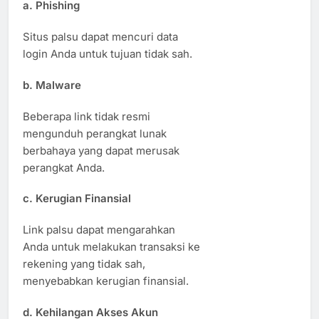
a. Phishing
Situs palsu dapat mencuri data
login Anda untuk tujuan tidak sah.
b. Malware
Beberapa link tidak resmi
mengunduh perangkat lunak
berbahaya yang dapat merusak
perangkat Anda.
c. Kerugian Finansial
Link palsu dapat mengarahkan
Anda untuk melakukan transaksi ke
rekening yang tidak sah,
menyebabkan kerugian finansial.
d. Kehilangan Akses Akun