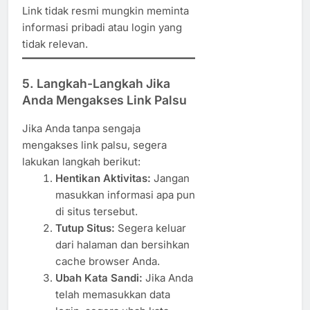
Link tidak resmi mungkin meminta
informasi pribadi atau login yang
tidak relevan.
5. Langkah-Langkah Jika
Anda Mengakses Link Palsu
Jika Anda tanpa sengaja
mengakses link palsu, segera
lakukan langkah berikut:
Hentikan Aktivitas:
Jangan
masukkan informasi apa pun
di situs tersebut.
Tutup Situs:
Segera keluar
dari halaman dan bersihkan
cache browser Anda.
Ubah Kata Sandi:
Jika Anda
telah memasukkan data