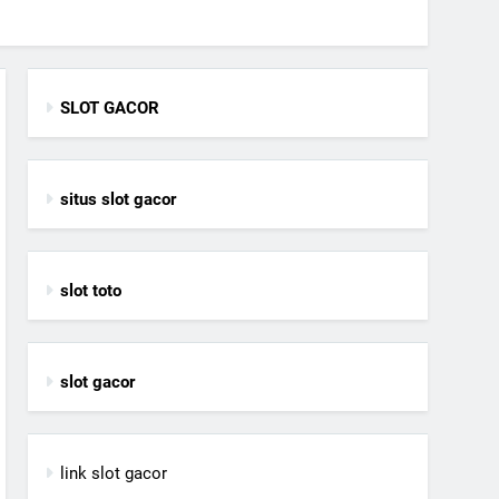
SLOT GACOR
situs slot gacor
slot toto
slot gacor
link slot gacor