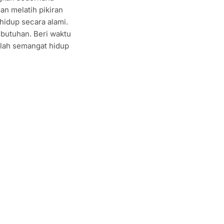
dan melatih pikiran
idup secara alami.
butuhan. Beri waktu
nalah semangat hidup