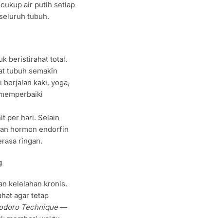
 cukup air putih setiap
seluruh tubuh.
 beristirahat total.
at tubuh semakin
i berjalan kaki, yoga,
 memperbaiki
t per hari. Selain
san hormon endorfin
erasa ringan.
g
n kelelahan kronis.
hat agar tetap
doro Technique
—