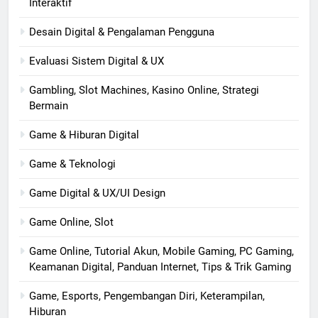
Interaktif
Desain Digital & Pengalaman Pengguna
Evaluasi Sistem Digital & UX
Gambling, Slot Machines, Kasino Online, Strategi
Bermain
Game & Hiburan Digital
Game & Teknologi
Game Digital & UX/UI Design
Game Online, Slot
Game Online, Tutorial Akun, Mobile Gaming, PC Gaming,
Keamanan Digital, Panduan Internet, Tips & Trik Gaming
Game, Esports, Pengembangan Diri, Keterampilan,
Hiburan