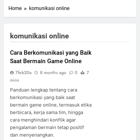
Home
komunikasi online
komunikasi online
Cara Berkomunikasi yang Baik
Saat Bermain Game Online
7feb20a
8 months ago
0
7
mins
Panduan lengkap tentang cara
berkomunikasi yang baik saat
bermain game online, termasuk etika
berbicara, kerja sama tim, hingga
cara menghindari konflik agar
pengalaman bermain tetap positif
dan menyenangkan.