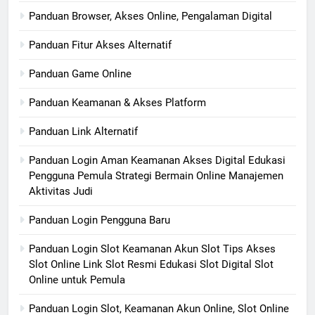
Panduan Browser, Akses Online, Pengalaman Digital
Panduan Fitur Akses Alternatif
Panduan Game Online
Panduan Keamanan & Akses Platform
Panduan Link Alternatif
Panduan Login Aman Keamanan Akses Digital Edukasi
Pengguna Pemula Strategi Bermain Online Manajemen
Aktivitas Judi
Panduan Login Pengguna Baru
Panduan Login Slot Keamanan Akun Slot Tips Akses
Slot Online Link Slot Resmi Edukasi Slot Digital Slot
Online untuk Pemula
Panduan Login Slot, Keamanan Akun Online, Slot Online