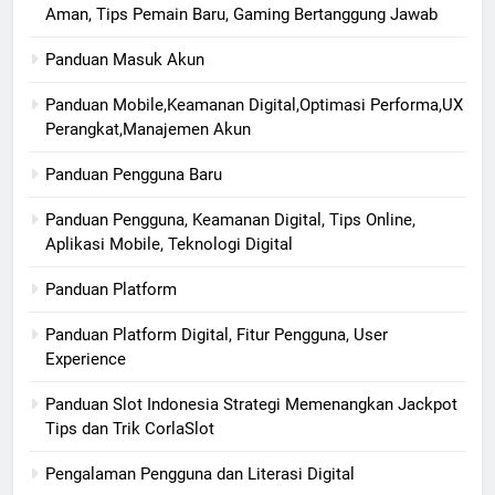
Aman, Tips Pemain Baru, Gaming Bertanggung Jawab
Panduan Masuk Akun
Panduan Mobile,Keamanan Digital,Optimasi Performa,UX
Perangkat,Manajemen Akun
Panduan Pengguna Baru
Panduan Pengguna, Keamanan Digital, Tips Online,
Aplikasi Mobile, Teknologi Digital
Panduan Platform
Panduan Platform Digital, Fitur Pengguna, User
Experience
Panduan Slot Indonesia Strategi Memenangkan Jackpot
Tips dan Trik CorlaSlot
Pengalaman Pengguna dan Literasi Digital