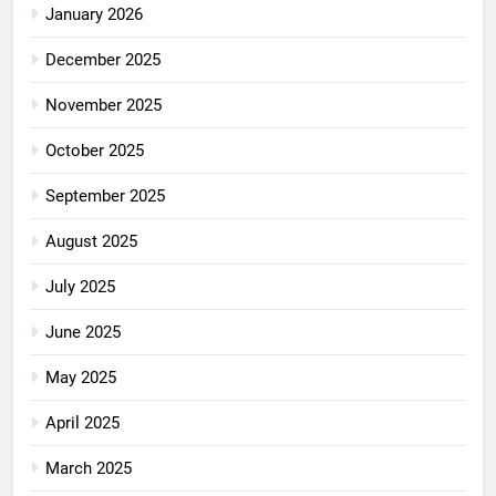
January 2026
December 2025
November 2025
October 2025
September 2025
August 2025
July 2025
June 2025
May 2025
April 2025
March 2025