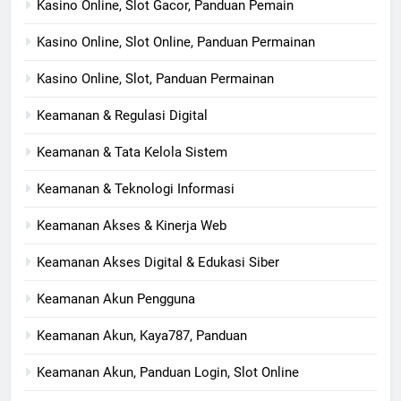
Kasino Online, Slot Gacor, Panduan Pemain
Kasino Online, Slot Online, Panduan Permainan
Kasino Online, Slot, Panduan Permainan
Keamanan & Regulasi Digital
Keamanan & Tata Kelola Sistem
Keamanan & Teknologi Informasi
Keamanan Akses & Kinerja Web
Keamanan Akses Digital & Edukasi Siber
Keamanan Akun Pengguna
Keamanan Akun, Kaya787, Panduan
Keamanan Akun, Panduan Login, Slot Online