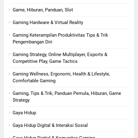
Game, Hiburan, Panduan, Slot
Gaming Hardware & Virtual Reality
Gaming Keterampilan Produktivitas Tips & Trik
Pengembangan Diri
Gaming Strategy, Online Multiplayer, Esports &
Competitive Play, Game Tactics
Gaming Wellness, Ergonomi, Health & Lifestyle,
Comfortable Gaming
Gaming, Tips & Trik, Panduan Pemula, Hiburan, Game
Strategy
Gaya Hidup
Gaya Hidup Digital & Interaksi Sosial