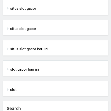
situs slot gacor
situs slot gacor
situs slot gacor hari ini
slot gacor hari ini
slot
Search