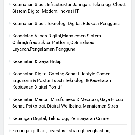
Keamanan Siber, Infrastruktur Jaringan, Teknologi Cloud,
Sistem Digital Modern, Inovasi IT
Keamanan Siber, Teknologi Digital, Edukasi Pengguna
Keandalan Akses Digital,Manajemen Sistem
Online,Infrastruktur Platform,Optimalisasi
Layanan,Pengalaman Pengguna
Kesehatan & Gaya Hidup
Kesehatan Digital Gaming Sehat Lifestyle Gamer
Ergonomi & Postur Tubuh Teknologi & Kesehatan
Kebiasaan Digital Positif
Kesehatan Mental, Mindfulness & Meditasi, Gaya Hidup
Sehat, Psikologi, Digital Wellbeing, Manajemen Stres
Keuangan Digital, Teknologi, Pembayaran Online
keuangan pribadi, investasi, strategi penghasilan,