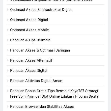
Optimasi Akses & Infrastruktur Digital
Optimasi Akses Digital
Optimasi Akses Mobile
Panduan & Tips Bermain
Panduan Akses & Optimasi Jaringan
Panduan Akses Alternatif
Panduan Akses Digital
Panduan Aktivitas Digital Aman
Panduan Bonus Gratis Tips Bermain Kaya787 Strategi
Free Spin Promosi Slot Online Edukasi Hiburan Digital
Panduan Browser dan Stabilitas Akses