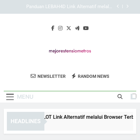
Skip
Panduan Menggunakan KAYA787 Alternatif
to
melalui Browser Desktop
content
Cara Memastikan Perangkat Tetap Optimal saat
Login KAYA787
Panduan EDWINSLOT Link Alternatif melalui
Browser Terbaru untuk Akses Lebih Stabil
Panduan LEBAH4D Link Alternatif melalui
Browser Terbaru untuk Akses Lebih Stabil
Panduan Menggunakan KAYA787 Alternatif
melalui Browser Desktop
Mejores
Temukan Alat Pengukur Tekanan Darah
Cara Memastikan Perangkat Tetap Optimal saat
NEWSLETTER
RANDOM NEWS
Tensiometros
Login KAYA787
Terbaik Dengan Panduan Dari Mejores
Tensiometros.
MENU
nduan EDWINSLOT Link Alternatif melalui Browser Terbaru unt
HEADLINES
eeks Ago