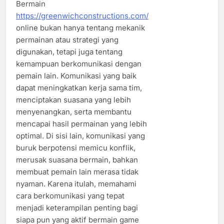
Bermain
https://greenwichconstructions.com/
online bukan hanya tentang mekanik
permainan atau strategi yang
digunakan, tetapi juga tentang
kemampuan berkomunikasi dengan
pemain lain. Komunikasi yang baik
dapat meningkatkan kerja sama tim,
menciptakan suasana yang lebih
menyenangkan, serta membantu
mencapai hasil permainan yang lebih
optimal. Di sisi lain, komunikasi yang
buruk berpotensi memicu konflik,
merusak suasana bermain, bahkan
membuat pemain lain merasa tidak
nyaman. Karena itulah, memahami
cara berkomunikasi yang tepat
menjadi keterampilan penting bagi
siapa pun yang aktif bermain game