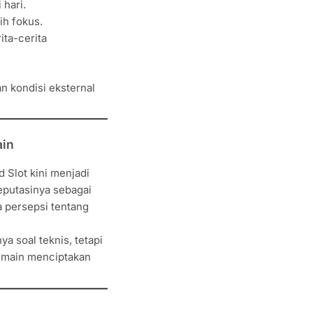
 hari.
ih fokus.
ta-cerita
n kondisi eksternal
ain
 Slot kini menjadi
eputasinya sebagai
a persepsi tentang
a soal teknis, tetapi
pemain menciptakan