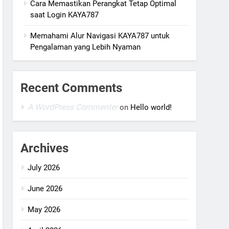
Cara Memastikan Perangkat Tetap Optimal
saat Login KAYA787
Memahami Alur Navigasi KAYA787 untuk
Pengalaman yang Lebih Nyaman
Recent Comments
A WordPress Commenter
on
Hello world!
Archives
July 2026
June 2026
May 2026