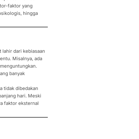
tor-faktor yang
sikologis, hingga
 lahir dari kebiasaan
ntu. Misalnya, ada
ih menguntungkan.
yang banyak
a tidak dibedakan
panjang hari. Meski
a faktor eksternal