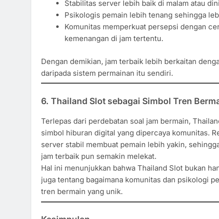
Stabilitas server lebih baik di malam atau dini
Psikologis pemain lebih tenang sehingga leb
Komunitas memperkuat persepsi dengan ceri
kemenangan di jam tertentu.
Dengan demikian, jam terbaik lebih berkaitan denga
daripada sistem permainan itu sendiri.
6. Thailand Slot sebagai Simbol Tren Berm
Terlepas dari perdebatan soal jam bermain, Thailand
simbol hiburan digital yang dipercaya komunitas. R
server stabil membuat pemain lebih yakin, sehingg
jam terbaik pun semakin melekat.
Hal ini menunjukkan bahwa Thailand Slot bukan hany
juga tentang bagaimana komunitas dan psikologi 
tren bermain yang unik.