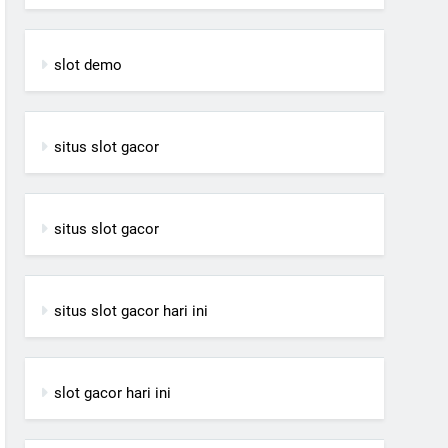
slot demo
situs slot gacor
situs slot gacor
situs slot gacor hari ini
slot gacor hari ini