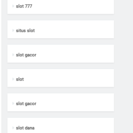
slot 777
situs slot
slot gacor
slot
slot gacor
slot dana