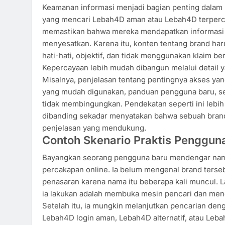
Keamanan informasi menjadi bagian penting dalam 
yang mencari Lebah4D aman atau Lebah4D terperca
memastikan bahwa mereka mendapatkan informasi y
menyesatkan. Karena itu, konten tentang brand ha
hati-hati, objektif, dan tidak menggunakan klaim be
Kepercayaan lebih mudah dibangun melalui detail y
Misalnya, penjelasan tentang pentingnya akses yang
yang mudah digunakan, panduan pengguna baru, se
tidak membingungkan. Pendekatan seperti ini lebih
dibanding sekadar menyatakan bahwa sebuah bran
penjelasan yang mendukung.
Contoh Skenario Praktis Pengguna
Bayangkan seorang pengguna baru mendengar nam
percakapan online. Ia belum mengenal brand terseb
penasaran karena nama itu beberapa kali muncul. 
ia lakukan adalah membuka mesin pencari dan men
Setelah itu, ia mungkin melanjutkan pencarian deng
Lebah4D login aman, Lebah4D alternatif, atau Le