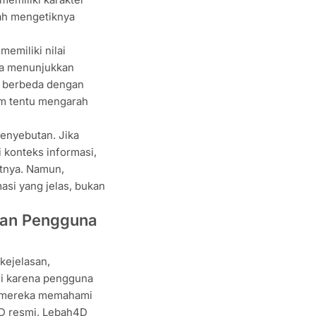
ah mengetiknya
memiliki nilai
ka menunjukkan
ni berbeda dengan
um tentu mengarah
penyebutan. Jika
konteks informasi,
tnya. Namun,
asi yang jelas, bukan
an Pengguna
kejelasan,
ri karena pengguna
u mereka memahami
4D resmi, Lebah4D