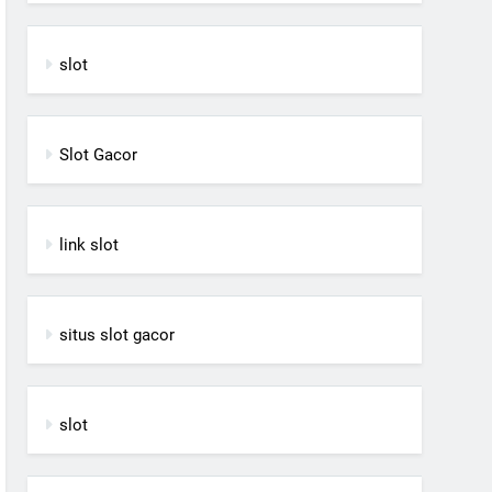
slot
Slot Gacor
link slot
situs slot gacor
slot