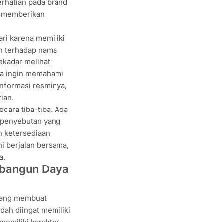
rhatian pada brand
u memberikan
ri karena memiliki
ian terhadap nama
ekadar melihat
eka ingin memahami
informasi resminya,
ian.
ecara tiba-tiba. Ada
, penyebutan yang
n ketersediaan
ni berjalan bersama,
a.
mbangun Daya
 yang membuat
dah diingat memiliki
memiliki karakter