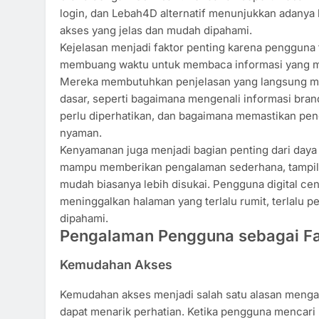
login, dan Lebah4D alternatif menunjukkan adanya
akses yang jelas dan mudah dipahami.
Kejelasan menjadi faktor penting karena pengguna t
membuang waktu untuk membaca informasi yang 
Mereka membutuhkan penjelasan yang langsung m
dasar, seperti bagaimana mengenali informasi brand
perlu diperhatikan, dan bagaimana memastikan pen
nyaman.
Kenyamanan juga menjadi bagian penting dari daya 
mampu memberikan pengalaman sederhana, tampilan
mudah biasanya lebih disukai. Pengguna digital ce
meninggalkan halaman yang terlalu rumit, terlalu pe
dipahami.
Pengalaman Pengguna sebagai F
Kemudahan Akses
Kemudahan akses menjadi salah satu alasan meng
dapat menarik perhatian. Ketika pengguna mencar