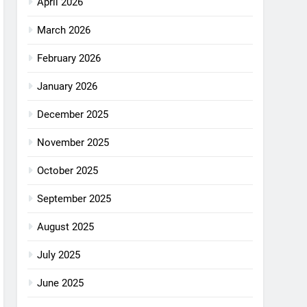
April 2026
March 2026
February 2026
January 2026
December 2025
November 2025
October 2025
September 2025
August 2025
July 2025
June 2025