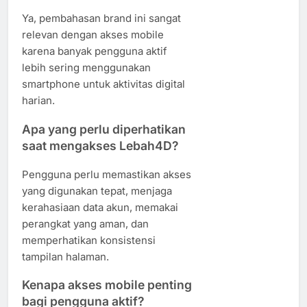
Ya, pembahasan brand ini sangat
relevan dengan akses mobile
karena banyak pengguna aktif
lebih sering menggunakan
smartphone untuk aktivitas digital
harian.
Apa yang perlu diperhatikan
saat mengakses Lebah4D?
Pengguna perlu memastikan akses
yang digunakan tepat, menjaga
kerahasiaan data akun, memakai
perangkat yang aman, dan
memperhatikan konsistensi
tampilan halaman.
Kenapa akses mobile penting
bagi pengguna aktif?