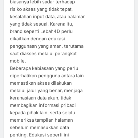
biasanya lebih sadar terhadap
risiko akses yang tidak tepat,
kesalahan input data, atau halaman
yang tidak sesuai. Karena itu,
brand seperti Lebah4D perlu
dikaitkan dengan edukasi
penggunaan yang aman, terutama
saat diakses melalui perangkat
mobile.
Beberapa kebiasaan yang perlu
diperhatikan pengguna antara lain
memastikan akses dilakukan
melalui jalur yang benar, menjaga
kerahasiaan data akun, tidak
membagikan informasi pribadi
kepada pihak lain, serta selalu
memeriksa tampilan halaman
sebelum memasukkan data
penting. Edukasi seperti ini