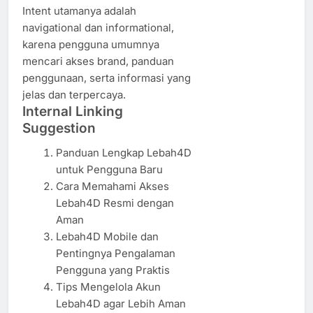
Intent utamanya adalah
navigational dan informational,
karena pengguna umumnya
mencari akses brand, panduan
penggunaan, serta informasi yang
jelas dan terpercaya.
Internal Linking
Suggestion
Panduan Lengkap Lebah4D
untuk Pengguna Baru
Cara Memahami Akses
Lebah4D Resmi dengan
Aman
Lebah4D Mobile dan
Pentingnya Pengalaman
Pengguna yang Praktis
Tips Mengelola Akun
Lebah4D agar Lebih Aman