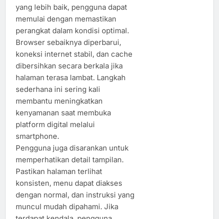
yang lebih baik, pengguna dapat
memulai dengan memastikan
perangkat dalam kondisi optimal.
Browser sebaiknya diperbarui,
koneksi internet stabil, dan cache
dibersihkan secara berkala jika
halaman terasa lambat. Langkah
sederhana ini sering kali
membantu meningkatkan
kenyamanan saat membuka
platform digital melalui
smartphone.
Pengguna juga disarankan untuk
memperhatikan detail tampilan.
Pastikan halaman terlihat
konsisten, menu dapat diakses
dengan normal, dan instruksi yang
muncul mudah dipahami. Jika
terdapat kendala, pengguna