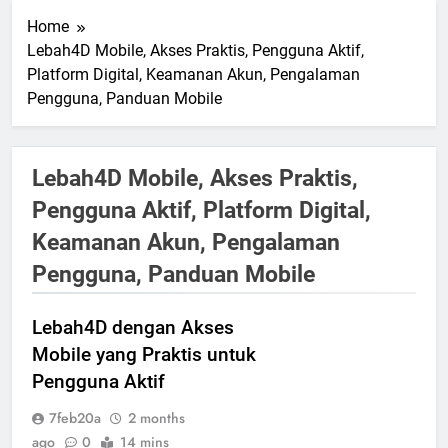
Home
Lebah4D Mobile, Akses Praktis, Pengguna Aktif,
Platform Digital, Keamanan Akun, Pengalaman
Pengguna, Panduan Mobile
Lebah4D Mobile, Akses Praktis,
Pengguna Aktif, Platform Digital,
Keamanan Akun, Pengalaman
Pengguna, Panduan Mobile
Lebah4D dengan Akses
Mobile yang Praktis untuk
Pengguna Aktif
7feb20a
2 months
ago
0
14 mins