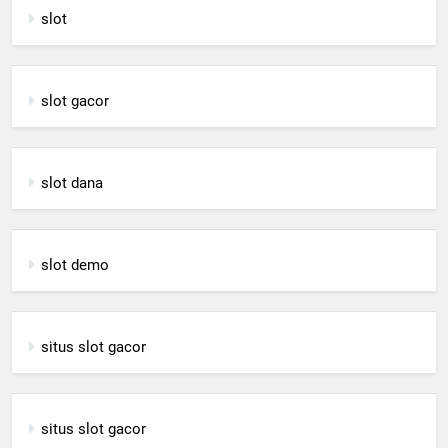
slot
slot gacor
slot dana
slot demo
situs slot gacor
situs slot gacor