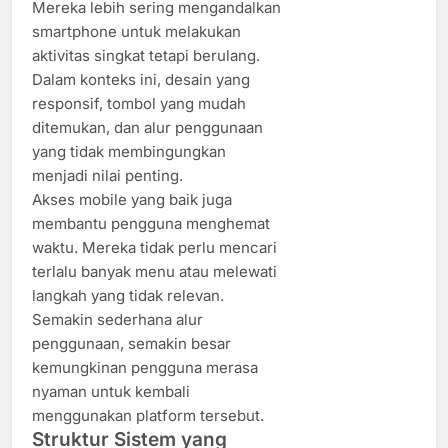
Mereka lebih sering mengandalkan
smartphone untuk melakukan
aktivitas singkat tetapi berulang.
Dalam konteks ini, desain yang
responsif, tombol yang mudah
ditemukan, dan alur penggunaan
yang tidak membingungkan
menjadi nilai penting.
Akses mobile yang baik juga
membantu pengguna menghemat
waktu. Mereka tidak perlu mencari
terlalu banyak menu atau melewati
langkah yang tidak relevan.
Semakin sederhana alur
penggunaan, semakin besar
kemungkinan pengguna merasa
nyaman untuk kembali
menggunakan platform tersebut.
Struktur Sistem yang