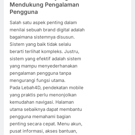
Mendukung Pengalaman
Pengguna
Salah satu aspek penting dalam
menilai sebuah brand digital adalah
bagaimana sistemnya disusun.
Sistem yang baik tidak selalu
berarti terlihat kompleks. Justru,
sistem yang efektif adalah sistem
yang mampu menyederhanakan
pengalaman pengguna tanpa
mengurangi fungsi utama.
Pada Lebah4D, pendekatan mobile
yang praktis perlu menonjolkan
kemudahan navigasi. Halaman
utama sebaiknya dapat membantu
pengguna memahami bagian
penting secara cepat. Menu akun,
pusat informasi, akses bantuan,