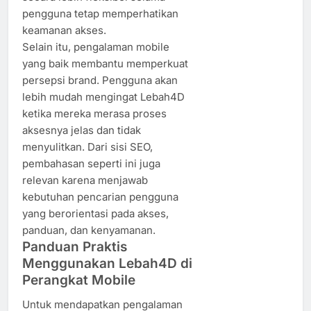
pengguna tetap memperhatikan
keamanan akses.
Selain itu, pengalaman mobile
yang baik membantu memperkuat
persepsi brand. Pengguna akan
lebih mudah mengingat Lebah4D
ketika mereka merasa proses
aksesnya jelas dan tidak
menyulitkan. Dari sisi SEO,
pembahasan seperti ini juga
relevan karena menjawab
kebutuhan pencarian pengguna
yang berorientasi pada akses,
panduan, dan kenyamanan.
Panduan Praktis
Menggunakan Lebah4D di
Perangkat Mobile
Untuk mendapatkan pengalaman