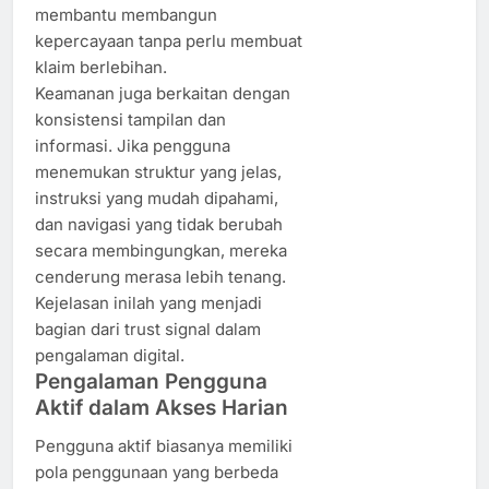
membantu membangun
kepercayaan tanpa perlu membuat
klaim berlebihan.
Keamanan juga berkaitan dengan
konsistensi tampilan dan
informasi. Jika pengguna
menemukan struktur yang jelas,
instruksi yang mudah dipahami,
dan navigasi yang tidak berubah
secara membingungkan, mereka
cenderung merasa lebih tenang.
Kejelasan inilah yang menjadi
bagian dari trust signal dalam
pengalaman digital.
Pengalaman Pengguna
Aktif dalam Akses Harian
Pengguna aktif biasanya memiliki
pola penggunaan yang berbeda