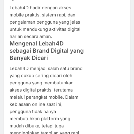
Lebah4D hadir dengan akses
mobile praktis, sistem rapi, dan
pengalaman pengguna yang jelas
untuk mendukung aktivitas digital
harian secara aman.
Mengenal Lebah4D
sebagai Brand Digital yang
Banyak Dicari
Lebah4D menjadi salah satu brand
yang cukup sering dicari oleh
pengguna yang membutuhkan
akses digital praktis, terutama
melalui perangkat mobile. Dalam
kebiasaan online saat ini,
pengguna tidak hanya
membutuhkan platform yang
mudah dibuka, tetapi juga
menginginkan tampilan yang rapi,