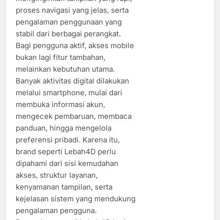
proses navigasi yang jelas, serta
pengalaman penggunaan yang
stabil dari berbagai perangkat.
Bagi pengguna aktif, akses mobile
bukan lagi fitur tambahan,
melainkan kebutuhan utama.
Banyak aktivitas digital dilakukan
melalui smartphone, mulai dari
membuka informasi akun,
mengecek pembaruan, membaca
panduan, hingga mengelola
preferensi pribadi. Karena itu,
brand seperti Lebah4D perlu
dipahami dari sisi kemudahan
akses, struktur layanan,
kenyamanan tampilan, serta
kejelasan sistem yang mendukung
pengalaman pengguna.