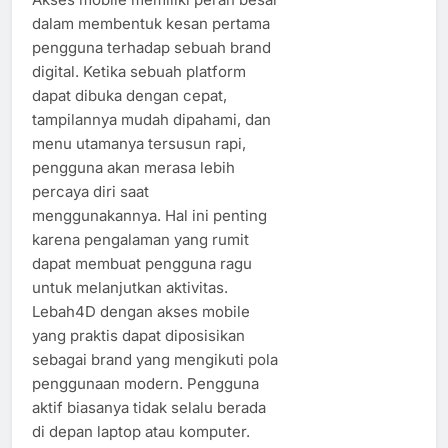
dalam membentuk kesan pertama
pengguna terhadap sebuah brand
digital. Ketika sebuah platform
dapat dibuka dengan cepat,
tampilannya mudah dipahami, dan
menu utamanya tersusun rapi,
pengguna akan merasa lebih
percaya diri saat
menggunakannya. Hal ini penting
karena pengalaman yang rumit
dapat membuat pengguna ragu
untuk melanjutkan aktivitas.
Lebah4D dengan akses mobile
yang praktis dapat diposisikan
sebagai brand yang mengikuti pola
penggunaan modern. Pengguna
aktif biasanya tidak selalu berada
di depan laptop atau komputer.