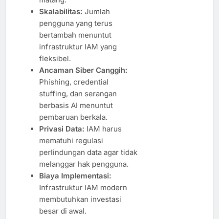
Skalabilitas:
Jumlah
pengguna yang terus
bertambah menuntut
infrastruktur IAM yang
fleksibel.
Ancaman Siber Canggih:
Phishing, credential
stuffing, dan serangan
berbasis AI menuntut
pembaruan berkala.
Privasi Data:
IAM harus
mematuhi regulasi
perlindungan data agar tidak
melanggar hak pengguna.
Biaya Implementasi:
Infrastruktur IAM modern
membutuhkan investasi
besar di awal.