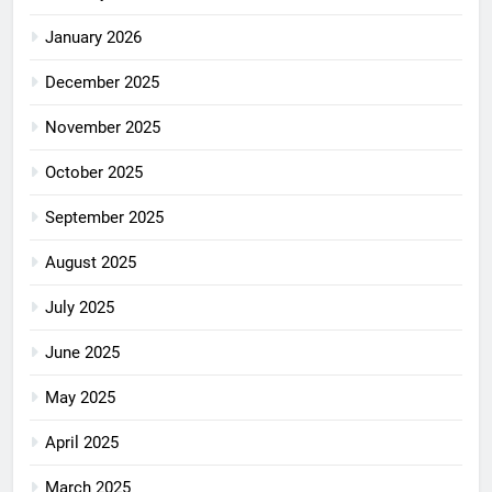
January 2026
December 2025
November 2025
October 2025
September 2025
August 2025
July 2025
June 2025
May 2025
April 2025
March 2025