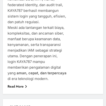
federated identity, dan audit trail,
KAYA787 berhasil membangun
sistem login yang tangguh, efisien,
dan patuh regulasi.
Meski ada tantangan terkait biaya,
kompleksitas, dan ancaman siber,
manfaat berupa keamanan data,
kenyamanan, serta transparansi
menjadikan IAM sebagai strategi
utama. Dengan penerapan ini,
login KAYA787 mampu
memberikan pengalaman digital
yang
aman, cepat, dan terpercaya
di era teknologi modern.
Read More