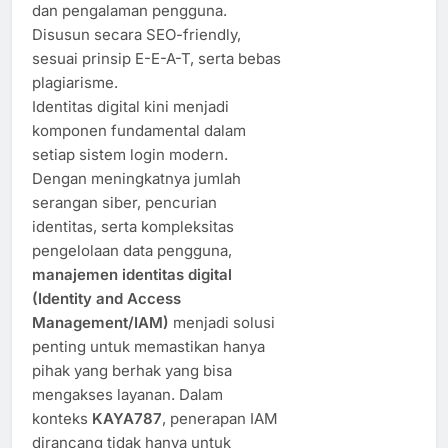
dan pengalaman pengguna.
Disusun secara SEO-friendly,
sesuai prinsip E-E-A-T, serta bebas
plagiarisme.
Identitas digital kini menjadi
komponen fundamental dalam
setiap sistem login modern.
Dengan meningkatnya jumlah
serangan siber, pencurian
identitas, serta kompleksitas
pengelolaan data pengguna,
manajemen identitas digital
(Identity and Access
Management/IAM)
menjadi solusi
penting untuk memastikan hanya
pihak yang berhak yang bisa
mengakses layanan. Dalam
konteks
KAYA787
, penerapan IAM
dirancang tidak hanya untuk