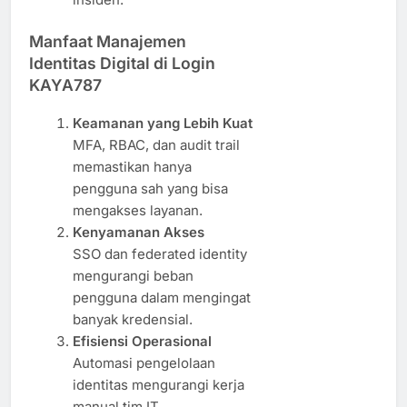
Manfaat Manajemen
Identitas Digital di Login
KAYA787
Keamanan yang Lebih Kuat
MFA, RBAC, dan audit trail
memastikan hanya
pengguna sah yang bisa
mengakses layanan.
Kenyamanan Akses
SSO dan federated identity
mengurangi beban
pengguna dalam mengingat
banyak kredensial.
Efisiensi Operasional
Automasi pengelolaan
identitas mengurangi kerja
manual tim IT.