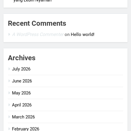
Recent Comments
A WordPress Commenter
on
Hello world!
Archives
July 2026
June 2026
May 2026
April 2026
March 2026
February 2026