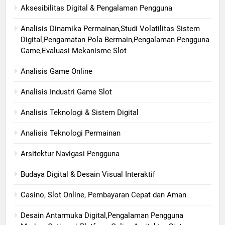
Aksesibilitas Digital & Pengalaman Pengguna
Analisis Dinamika Permainan,Studi Volatilitas Sistem
Digital,Pengamatan Pola Bermain,Pengalaman Pengguna
Game,Evaluasi Mekanisme Slot
Analisis Game Online
Analisis Industri Game Slot
Analisis Teknologi & Sistem Digital
Analisis Teknologi Permainan
Arsitektur Navigasi Pengguna
Budaya Digital & Desain Visual Interaktif
Casino, Slot Online, Pembayaran Cepat dan Aman
Desain Antarmuka Digital,Pengalaman Pengguna