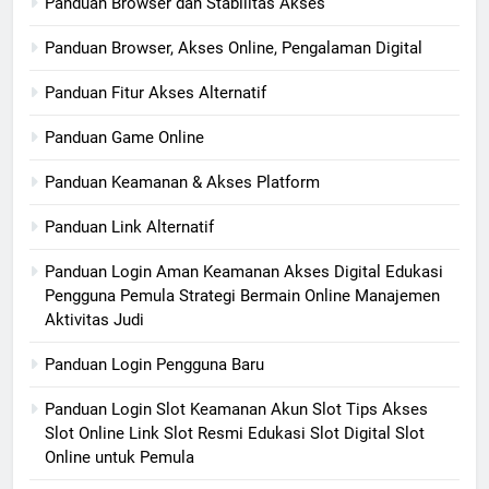
Panduan Browser dan Stabilitas Akses
Panduan Browser, Akses Online, Pengalaman Digital
Panduan Fitur Akses Alternatif
Panduan Game Online
Panduan Keamanan & Akses Platform
Panduan Link Alternatif
Panduan Login Aman Keamanan Akses Digital Edukasi
Pengguna Pemula Strategi Bermain Online Manajemen
Aktivitas Judi
Panduan Login Pengguna Baru
Panduan Login Slot Keamanan Akun Slot Tips Akses
Slot Online Link Slot Resmi Edukasi Slot Digital Slot
Online untuk Pemula