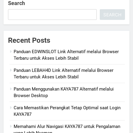
Search
SEARCH
Recent Posts
Panduan EDWINSLOT Link Alternatif melalui Browser
Terbaru untuk Akses Lebih Stabil
Panduan LEBAH4D Link Alternatif melalui Browser
Terbaru untuk Akses Lebih Stabil
Panduan Menggunakan KAYA787 Alternatif melalui
Browser Desktop
Cara Memastikan Perangkat Tetap Optimal saat Login
KAYA787
Memahami Alur Navigasi KAYA787 untuk Pengalaman
yang Lebih Nyaman