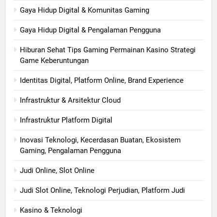
Gaya Hidup Digital & Komunitas Gaming
Gaya Hidup Digital & Pengalaman Pengguna
Hiburan Sehat Tips Gaming Permainan Kasino Strategi
Game Keberuntungan
Identitas Digital, Platform Online, Brand Experience
Infrastruktur & Arsitektur Cloud
Infrastruktur Platform Digital
Inovasi Teknologi, Kecerdasan Buatan, Ekosistem
Gaming, Pengalaman Pengguna
Judi Online, Slot Online
Judi Slot Online, Teknologi Perjudian, Platform Judi
Kasino & Teknologi