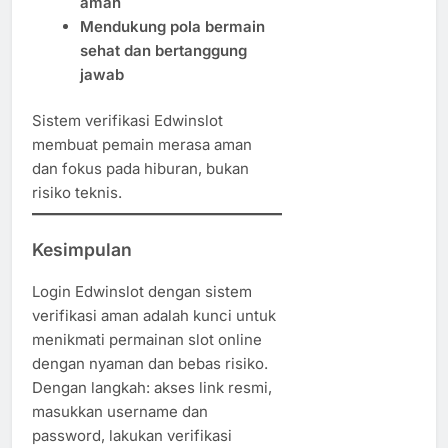
aman
Mendukung pola bermain
sehat dan bertanggung
jawab
Sistem verifikasi Edwinslot
membuat pemain merasa aman
dan fokus pada hiburan, bukan
risiko teknis.
Kesimpulan
Login Edwinslot dengan sistem
verifikasi aman adalah kunci untuk
menikmati permainan slot online
dengan nyaman dan bebas risiko.
Dengan langkah: akses link resmi,
masukkan username dan
password, lakukan verifikasi