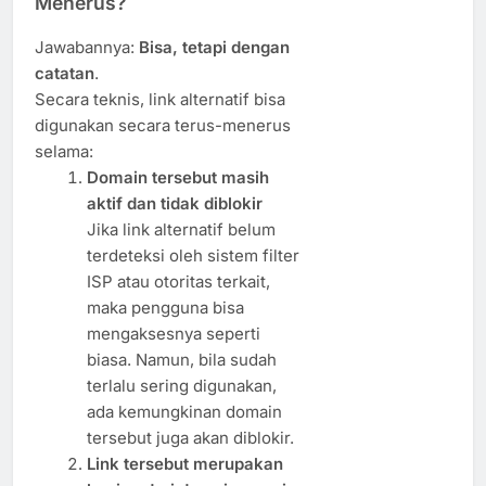
Menerus?
Jawabannya:
Bisa, tetapi dengan
catatan
.
Secara teknis, link alternatif bisa
digunakan secara terus-menerus
selama:
Domain tersebut masih
aktif dan tidak diblokir
Jika link alternatif belum
terdeteksi oleh sistem filter
ISP atau otoritas terkait,
maka pengguna bisa
mengaksesnya seperti
biasa. Namun, bila sudah
terlalu sering digunakan,
ada kemungkinan domain
tersebut juga akan diblokir.
Link tersebut merupakan