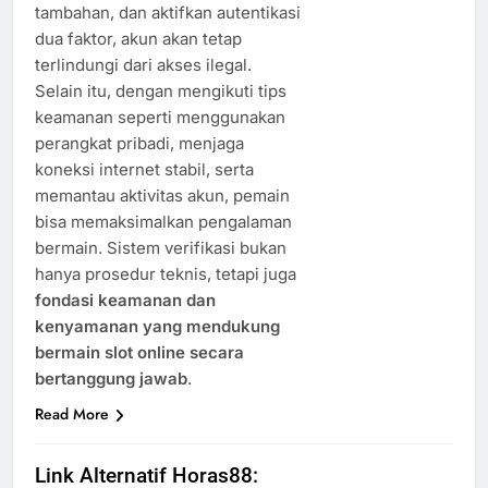
tambahan, dan aktifkan autentikasi
dua faktor, akun akan tetap
terlindungi dari akses ilegal.
Selain itu, dengan mengikuti tips
keamanan seperti menggunakan
perangkat pribadi, menjaga
koneksi internet stabil, serta
memantau aktivitas akun, pemain
bisa memaksimalkan pengalaman
bermain. Sistem verifikasi bukan
hanya prosedur teknis, tetapi juga
fondasi keamanan dan
kenyamanan yang mendukung
bermain slot online secara
bertanggung jawab
.
Read More
Link Alternatif Horas88: