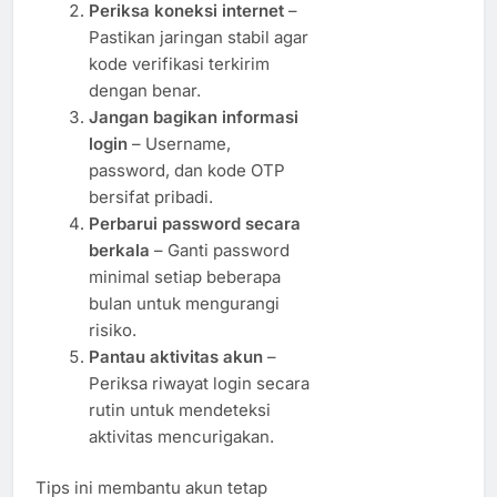
Periksa koneksi internet
–
Pastikan jaringan stabil agar
kode verifikasi terkirim
dengan benar.
Jangan bagikan informasi
login
– Username,
password, dan kode OTP
bersifat pribadi.
Perbarui password secara
berkala
– Ganti password
minimal setiap beberapa
bulan untuk mengurangi
risiko.
Pantau aktivitas akun
–
Periksa riwayat login secara
rutin untuk mendeteksi
aktivitas mencurigakan.
Tips ini membantu akun tetap