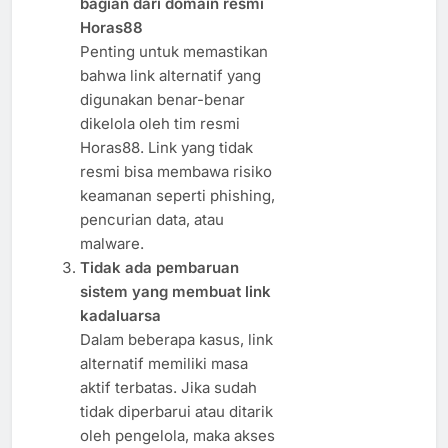
bagian dari domain resmi
Horas88
Penting untuk memastikan
bahwa link alternatif yang
digunakan benar-benar
dikelola oleh tim resmi
Horas88. Link yang tidak
resmi bisa membawa risiko
keamanan seperti phishing,
pencurian data, atau
malware.
Tidak ada pembaruan
sistem yang membuat link
kadaluarsa
Dalam beberapa kasus, link
alternatif memiliki masa
aktif terbatas. Jika sudah
tidak diperbarui atau ditarik
oleh pengelola, maka akses