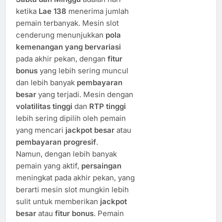
ketika
Lae 138
menerima jumlah
pemain terbanyak. Mesin slot
cenderung menunjukkan
pola
kemenangan yang bervariasi
pada akhir pekan, dengan
fitur
bonus
yang lebih sering muncul
dan lebih banyak
pembayaran
besar
yang terjadi. Mesin dengan
volatilitas tinggi
dan
RTP tinggi
lebih sering dipilih oleh pemain
yang mencari
jackpot besar
atau
pembayaran progresif
.
Namun, dengan lebih banyak
pemain yang aktif,
persaingan
meningkat pada akhir pekan, yang
berarti mesin slot mungkin lebih
sulit untuk memberikan
jackpot
besar
atau
fitur bonus
. Pemain