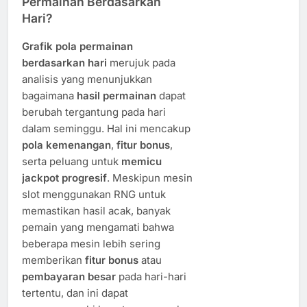
Permainan Berdasarkan
Hari?
Grafik pola permainan
berdasarkan hari
merujuk pada
analisis yang menunjukkan
bagaimana
hasil permainan
dapat
berubah tergantung pada hari
dalam seminggu. Hal ini mencakup
pola kemenangan
,
fitur bonus
,
serta peluang untuk
memicu
jackpot progresif
. Meskipun mesin
slot menggunakan RNG untuk
memastikan hasil acak, banyak
pemain yang mengamati bahwa
beberapa mesin lebih sering
memberikan
fitur bonus
atau
pembayaran besar
pada hari-hari
tertentu, dan ini dapat