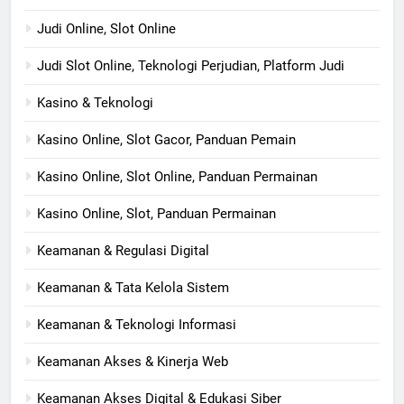
Judi Online, Slot Online
Judi Slot Online, Teknologi Perjudian, Platform Judi
Kasino & Teknologi
Kasino Online, Slot Gacor, Panduan Pemain
Kasino Online, Slot Online, Panduan Permainan
Kasino Online, Slot, Panduan Permainan
Keamanan & Regulasi Digital
Keamanan & Tata Kelola Sistem
Keamanan & Teknologi Informasi
Keamanan Akses & Kinerja Web
Keamanan Akses Digital & Edukasi Siber