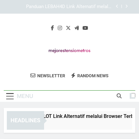
Skip
Panduan Menggunakan KAYA787 Alternatif
to
melalui Browser Desktop
content
Cara Memastikan Perangkat Tetap Optimal saat
Login KAYA787
Panduan EDWINSLOT Link Alternatif melalui
Browser Terbaru untuk Akses Lebih Stabil
Panduan LEBAH4D Link Alternatif melalui
Browser Terbaru untuk Akses Lebih Stabil
Panduan Menggunakan KAYA787 Alternatif
melalui Browser Desktop
Mejores
Temukan Alat Pengukur Tekanan Darah
Cara Memastikan Perangkat Tetap Optimal saat
NEWSLETTER
RANDOM NEWS
Tensiometros
Login KAYA787
Terbaik Dengan Panduan Dari Mejores
Tensiometros.
MENU
nduan EDWINSLOT Link Alternatif melalui Browser Terbaru unt
HEADLINES
Weeks Ago