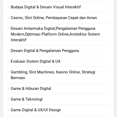
Budaya Digital & Desain Visual Interaktif
Casino, Slot Online, Pembayaran Cepat dan Aman
Desain Antarmuka Digital,Pengalaman Pengguna
Modern,Optimasi Platform Online,Arsitektur Sistem
Interaktif
Desain Digital & Pengalaman Pengguna
Evaluasi Sistem Digital & UX
Gambling, Slot Machines, Kasino Online, Strategi
Bermain
Game & Hiburan Digital
Game & Teknologi
Game Digital & UX/UI Design