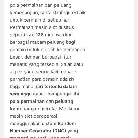
pola permainan dan peluang
kemenangan, serta strategi terbaik
untuk bermain di setiap hari.
Permainan mesin slot di situs
seperti
Lae 138
menawarkan
berbagai macam peluang bagi
pemain untuk meraih kemenangan
besar, dengan berbagai fitur
menarik yang tersedia. Salah satu
aspek yang sering kali menarik
perhatian para pemain adalah
bagaimana
hari tertentu dalam
seminggu
dapat mempengaruhi
pola permainan
dan
peluang
kemenangan
mereka. Meskipun
mesin slot beroperasi
menggunakan sistem
Random
Number Generator (RNG)
yang