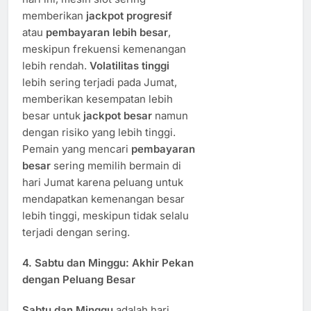
memberikan
jackpot progresif
atau
pembayaran lebih besar
,
meskipun frekuensi kemenangan
lebih rendah.
Volatilitas tinggi
lebih sering terjadi pada Jumat,
memberikan kesempatan lebih
besar untuk
jackpot besar
namun
dengan risiko yang lebih tinggi.
Pemain yang mencari
pembayaran
besar
sering memilih bermain di
hari Jumat karena peluang untuk
mendapatkan kemenangan besar
lebih tinggi, meskipun tidak selalu
terjadi dengan sering.
4.
Sabtu dan Minggu: Akhir Pekan
dengan Peluang Besar
Sabtu dan Minggu
adalah hari