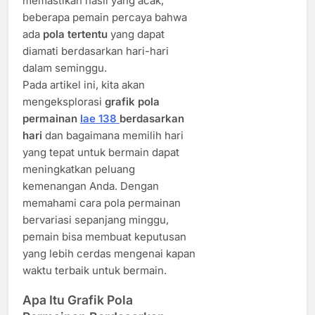
memastikan hasil yang acak,
beberapa pemain percaya bahwa
ada
pola tertentu
yang dapat
diamati berdasarkan hari-hari
dalam seminggu.
Pada artikel ini, kita akan
mengeksplorasi
grafik pola
permainan
lae 138
berdasarkan
hari
dan bagaimana memilih hari
yang tepat untuk bermain dapat
meningkatkan peluang
kemenangan Anda. Dengan
memahami cara pola permainan
bervariasi sepanjang minggu,
pemain bisa membuat keputusan
yang lebih cerdas mengenai kapan
waktu terbaik untuk bermain.
Apa Itu Grafik Pola