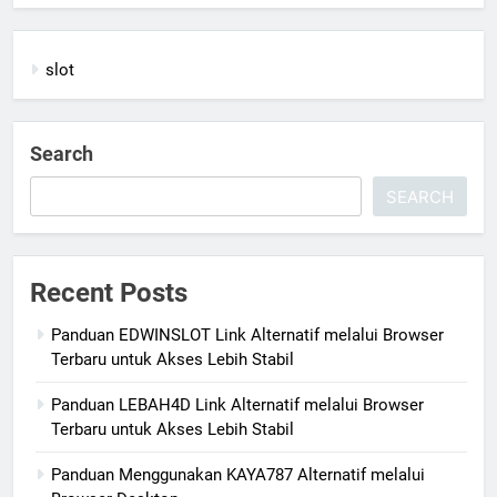
slot
Search
SEARCH
Recent Posts
Panduan EDWINSLOT Link Alternatif melalui Browser
Terbaru untuk Akses Lebih Stabil
Panduan LEBAH4D Link Alternatif melalui Browser
Terbaru untuk Akses Lebih Stabil
Panduan Menggunakan KAYA787 Alternatif melalui