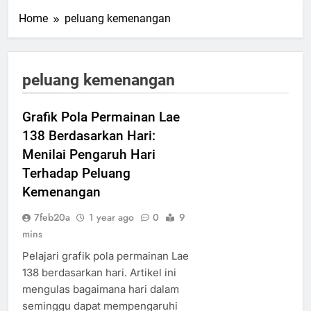
Home
peluang kemenangan
peluang kemenangan
Grafik Pola Permainan Lae
138 Berdasarkan Hari:
Menilai Pengaruh Hari
Terhadap Peluang
Kemenangan
7feb20a
1 year ago
0
9
mins
Pelajari grafik pola permainan Lae
138 berdasarkan hari. Artikel ini
mengulas bagaimana hari dalam
seminggu dapat mempengaruhi