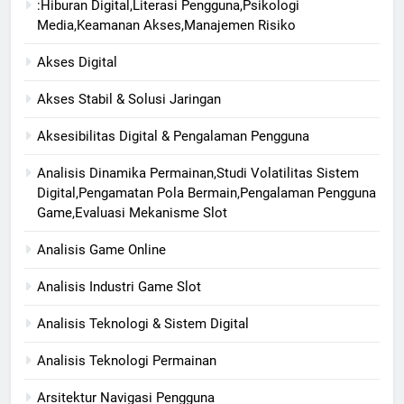
:Hiburan Digital,Literasi Pengguna,Psikologi
Media,Keamanan Akses,Manajemen Risiko
Akses Digital
Akses Stabil & Solusi Jaringan
Aksesibilitas Digital & Pengalaman Pengguna
Analisis Dinamika Permainan,Studi Volatilitas Sistem
Digital,Pengamatan Pola Bermain,Pengalaman Pengguna
Game,Evaluasi Mekanisme Slot
Analisis Game Online
Analisis Industri Game Slot
Analisis Teknologi & Sistem Digital
Analisis Teknologi Permainan
Arsitektur Navigasi Pengguna