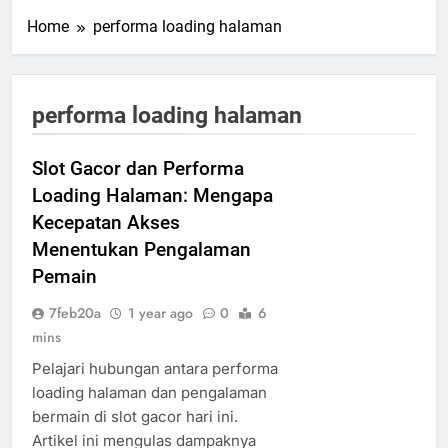
Home
performa loading halaman
performa loading halaman
Slot Gacor dan Performa
Loading Halaman: Mengapa
Kecepatan Akses
Menentukan Pengalaman
Pemain
7feb20a
1 year ago
0
6
mins
Pelajari hubungan antara performa
loading halaman dan pengalaman
bermain di slot gacor hari ini.
Artikel ini mengulas dampaknya