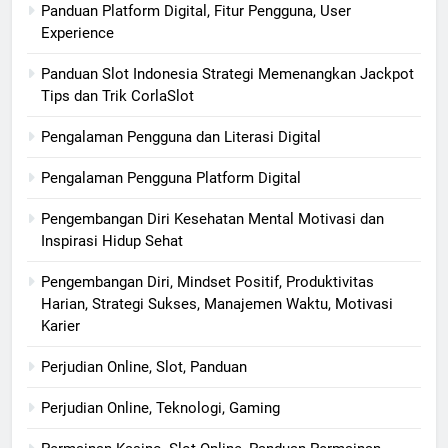
Panduan Platform Digital, Fitur Pengguna, User
Experience
Panduan Slot Indonesia Strategi Memenangkan Jackpot
Tips dan Trik CorlaSlot
Pengalaman Pengguna dan Literasi Digital
Pengalaman Pengguna Platform Digital
Pengembangan Diri Kesehatan Mental Motivasi dan
Inspirasi Hidup Sehat
Pengembangan Diri, Mindset Positif, Produktivitas
Harian, Strategi Sukses, Manajemen Waktu, Motivasi
Karier
Perjudian Online, Slot, Panduan
Perjudian Online, Teknologi, Gaming