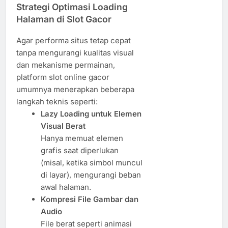
Strategi Optimasi Loading
Halaman di Slot Gacor
Agar performa situs tetap cepat
tanpa mengurangi kualitas visual
dan mekanisme permainan,
platform slot online gacor
umumnya menerapkan beberapa
langkah teknis seperti:
Lazy Loading untuk Elemen
Visual Berat
Hanya memuat elemen
grafis saat diperlukan
(misal, ketika simbol muncul
di layar), mengurangi beban
awal halaman.
Kompresi File Gambar dan
Audio
File berat seperti animasi