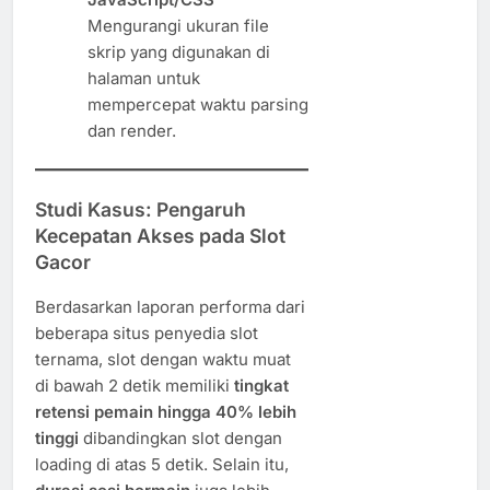
Mengurangi ukuran file
skrip yang digunakan di
halaman untuk
mempercepat waktu parsing
dan render.
Studi Kasus: Pengaruh
Kecepatan Akses pada Slot
Gacor
Berdasarkan laporan performa dari
beberapa situs penyedia slot
ternama, slot dengan waktu muat
di bawah 2 detik memiliki
tingkat
retensi pemain hingga 40% lebih
tinggi
dibandingkan slot dengan
loading di atas 5 detik. Selain itu,