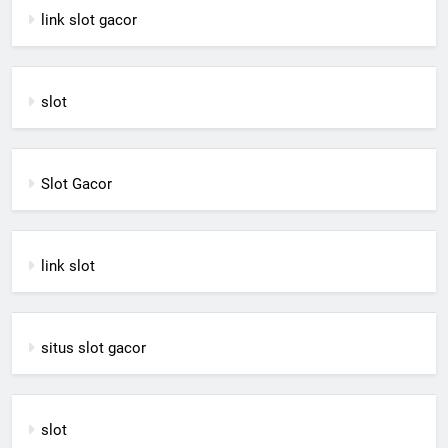
link slot gacor
slot
Slot Gacor
link slot
situs slot gacor
slot