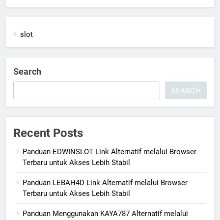
slot
Search
SEARCH
Recent Posts
Panduan EDWINSLOT Link Alternatif melalui Browser
Terbaru untuk Akses Lebih Stabil
Panduan LEBAH4D Link Alternatif melalui Browser
Terbaru untuk Akses Lebih Stabil
Panduan Menggunakan KAYA787 Alternatif melalui