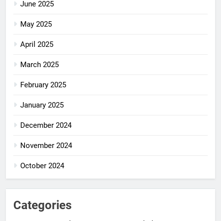
June 2025
May 2025
April 2025
March 2025
February 2025
January 2025
December 2024
November 2024
October 2024
Categories