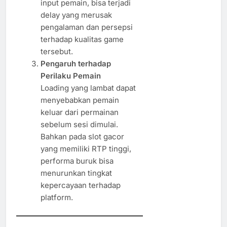
input pemain, bisa terjadi
delay yang merusak
pengalaman dan persepsi
terhadap kualitas game
tersebut.
Pengaruh terhadap
Perilaku Pemain
Loading yang lambat dapat
menyebabkan pemain
keluar dari permainan
sebelum sesi dimulai.
Bahkan pada slot gacor
yang memiliki RTP tinggi,
performa buruk bisa
menurunkan tingkat
kepercayaan terhadap
platform.