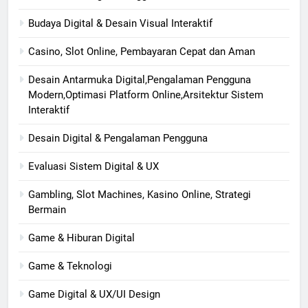
Budaya Digital & Desain Visual Interaktif
Casino, Slot Online, Pembayaran Cepat dan Aman
Desain Antarmuka Digital,Pengalaman Pengguna
Modern,Optimasi Platform Online,Arsitektur Sistem
Interaktif
Desain Digital & Pengalaman Pengguna
Evaluasi Sistem Digital & UX
Gambling, Slot Machines, Kasino Online, Strategi
Bermain
Game & Hiburan Digital
Game & Teknologi
Game Digital & UX/UI Design