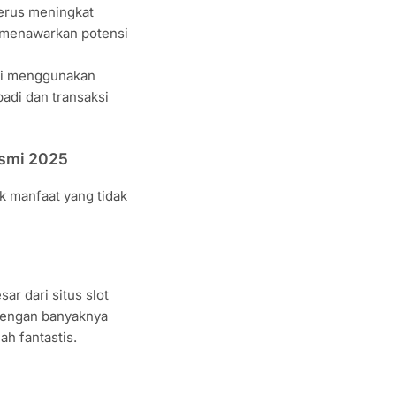
erus meningkat
 menawarkan potensi
mi menggunakan
badi dan transaksi
esmi 2025
k manfaat yang tidak
ar dari situs slot
 dengan banyaknya
ah fantastis.