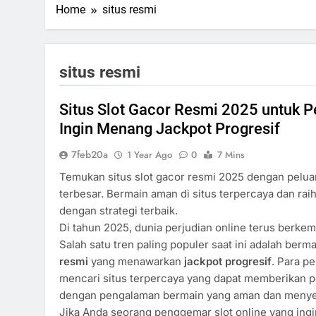
Home
situs resmi
situs resmi
Situs Slot Gacor Resmi 2025 untuk 
Ingin Menang Jackpot Progresif
7feb20a
1 Year Ago
0
7 Mins
Temukan situs slot gacor resmi 2025 dengan pelua
terbesar. Bermain aman di situs terpercaya dan ra
dengan strategi terbaik.
Di tahun 2025, dunia perjudian online terus berke
Salah satu tren paling populer saat ini adalah berma
resmi
yang menawarkan
jackpot progresif
. Para p
mencari situs terpercaya yang dapat memberikan 
dengan pengalaman bermain yang aman dan meny
Jika Anda seorang penggemar slot online yang ing