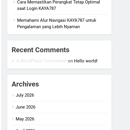
Cara Memastikan Perangkat Tetap Optimal
saat Login KAYA787
Memahami Alur Navigasi KAYA787 untuk
Pengalaman yang Lebih Nyaman
Recent Comments
A WordPress Commenter
on
Hello world!
Archives
July 2026
June 2026
May 2026