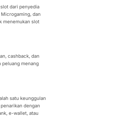
slot dari penyedia
, Microgaming, dan
uk menemukan slot
an, cashback, dan
an peluang menang
alah satu keunggulan
n penarikan dengan
nk, e-wallet, atau