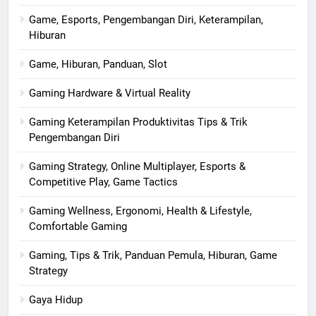
Game, Esports, Pengembangan Diri, Keterampilan,
Hiburan
Game, Hiburan, Panduan, Slot
Gaming Hardware & Virtual Reality
Gaming Keterampilan Produktivitas Tips & Trik
Pengembangan Diri
Gaming Strategy, Online Multiplayer, Esports &
Competitive Play, Game Tactics
Gaming Wellness, Ergonomi, Health & Lifestyle,
Comfortable Gaming
Gaming, Tips & Trik, Panduan Pemula, Hiburan, Game
Strategy
Gaya Hidup