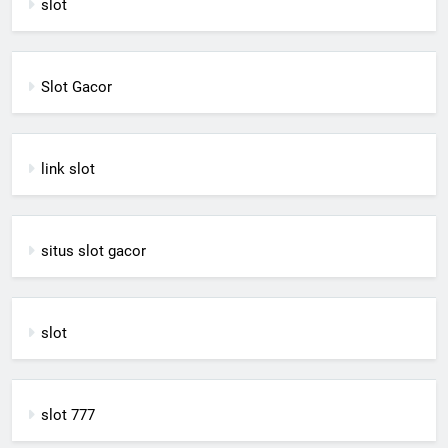
slot
Slot Gacor
link slot
situs slot gacor
slot
slot 777