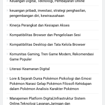
Keuangan Digital, Teknologi, Pembayaran Online
keuangan pribadi, investasi, strategi penghasilan,
pengembangan diri, kewirausahaan
Kinerja Perangkat dan Kesiapan Akses
Kompatibilitas Browser dan Pengelolaan Sesi
Kompatibilitas Desktop dan Tata Kelola Browser
Komunitas Gaming, Tren Game Modern, Rekomendasi
Game Populer
Literasi Keamanan Digital
Lore & Sejarah Dunia Pokémon Psikologi dan Emosi
Pokémon Narasi Gelap Pokémon Filosofi Kehidupan
dalam Pokémon Analisis Karakter Pokémon
Manajemen Platform Digital,Infrastruktur Sistem
Online,Teknologi Layanan,Jaringan dan