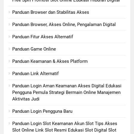
Free Spin Promosi Slot Online Edukasi Hiburan Digital
Panduan Browser dan Stabilitas Akses
Panduan Browser, Akses Online, Pengalaman Digital
Panduan Fitur Akses Alternatif
Panduan Game Online
Panduan Keamanan & Akses Platform
Panduan Link Alternatif
Panduan Login Aman Keamanan Akses Digital Edukasi
Pengguna Pemula Strategi Bermain Online Manajemen
Aktivitas Judi
Panduan Login Pengguna Baru
Panduan Login Slot Keamanan Akun Slot Tips Akses
Slot Online Link Slot Resmi Edukasi Slot Digital Slot