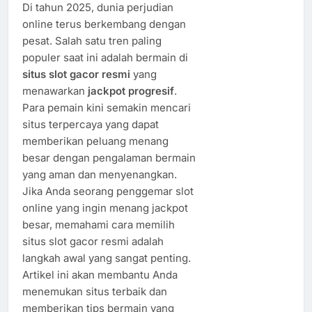
Di tahun 2025, dunia perjudian
online terus berkembang dengan
pesat. Salah satu tren paling
populer saat ini adalah bermain di
situs slot gacor resmi
yang
menawarkan
jackpot progresif
.
Para pemain kini semakin mencari
situs terpercaya yang dapat
memberikan peluang menang
besar dengan pengalaman bermain
yang aman dan menyenangkan.
Jika Anda seorang penggemar slot
online yang ingin menang jackpot
besar, memahami cara memilih
situs slot gacor resmi adalah
langkah awal yang sangat penting.
Artikel ini akan membantu Anda
menemukan situs terbaik dan
memberikan tips bermain yang