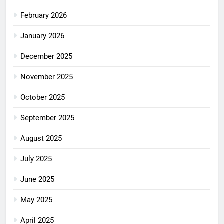
February 2026
January 2026
December 2025
November 2025
October 2025
September 2025
August 2025
July 2025
June 2025
May 2025
April 2025