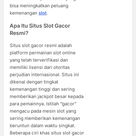
bisa meningkatkan peluang
kemenangan
slot
.
Apa Itu Situs Slot Gacor
Resmi?
Situs slot gacor resmi adalah
platform permainan slot online
yang telah terverifikasi dan
memiliki lisensi dari otoritas
perjudian internasional. Situs ini
dikenal dengan tingkat
kemenangan tinggi dan sering
memberikan jackpot besar kepada
para pemainnya. Istilah “gacor”
mengacu pada mesin slot yang
sering memberikan kemenangan
beruntun dalam waktu singkat.
Beberapa ciri khas situs slot gacor