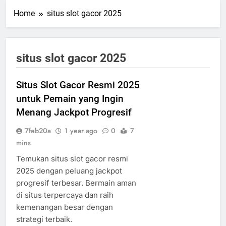
Home
situs slot gacor 2025
situs slot gacor 2025
Situs Slot Gacor Resmi 2025
untuk Pemain yang Ingin
Menang Jackpot Progresif
7feb20a
1 year ago
0
7
mins
Temukan situs slot gacor resmi
2025 dengan peluang jackpot
progresif terbesar. Bermain aman
di situs terpercaya dan raih
kemenangan besar dengan
strategi terbaik.