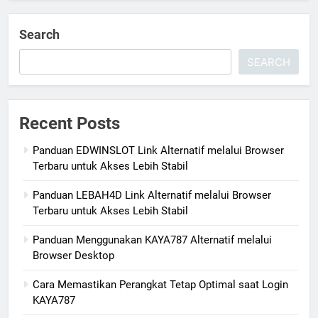
Search
SEARCH
Recent Posts
Panduan EDWINSLOT Link Alternatif melalui Browser
Terbaru untuk Akses Lebih Stabil
Panduan LEBAH4D Link Alternatif melalui Browser
Terbaru untuk Akses Lebih Stabil
Panduan Menggunakan KAYA787 Alternatif melalui
Browser Desktop
Cara Memastikan Perangkat Tetap Optimal saat Login
KAYA787