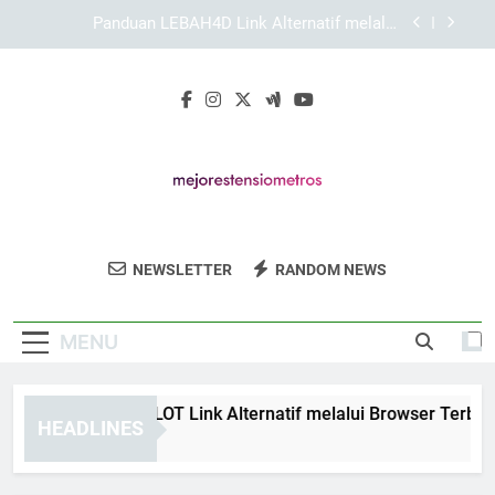
Skip
Panduan Menggunakan KAYA787 Alternatif
to
melalui Browser Desktop
content
Cara Memastikan Perangkat Tetap Optimal saat
Login KAYA787
Panduan EDWINSLOT Link Alternatif melalui
Browser Terbaru untuk Akses Lebih Stabil
Panduan LEBAH4D Link Alternatif melalui
Browser Terbaru untuk Akses Lebih Stabil
Panduan Menggunakan KAYA787 Alternatif
melalui Browser Desktop
Mejores
Temukan Alat Pengukur Tekanan Darah
Cara Memastikan Perangkat Tetap Optimal saat
NEWSLETTER
RANDOM NEWS
Tensiometros
Login KAYA787
Terbaik Dengan Panduan Dari Mejores
Tensiometros.
MENU
nduan EDWINSLOT Link Alternatif melalui Browser Terbaru unt
HEADLINES
Weeks Ago