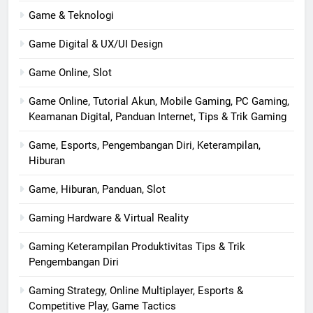
Game & Teknologi
Game Digital & UX/UI Design
Game Online, Slot
Game Online, Tutorial Akun, Mobile Gaming, PC Gaming,
Keamanan Digital, Panduan Internet, Tips & Trik Gaming
Game, Esports, Pengembangan Diri, Keterampilan,
Hiburan
Game, Hiburan, Panduan, Slot
Gaming Hardware & Virtual Reality
Gaming Keterampilan Produktivitas Tips & Trik
Pengembangan Diri
Gaming Strategy, Online Multiplayer, Esports &
Competitive Play, Game Tactics