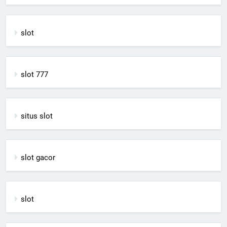
slot
slot 777
situs slot
slot gacor
slot