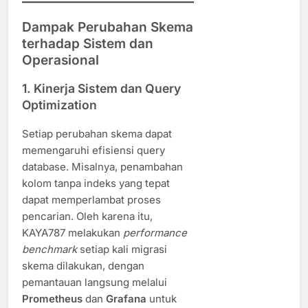
Dampak Perubahan Skema
terhadap Sistem dan
Operasional
1.
Kinerja Sistem dan Query
Optimization
Setiap perubahan skema dapat
memengaruhi efisiensi query
database. Misalnya, penambahan
kolom tanpa indeks yang tepat
dapat memperlambat proses
pencarian. Oleh karena itu,
KAYA787 melakukan
performance
benchmark
setiap kali migrasi
skema dilakukan, dengan
pemantauan langsung melalui
Prometheus
dan
Grafana
untuk