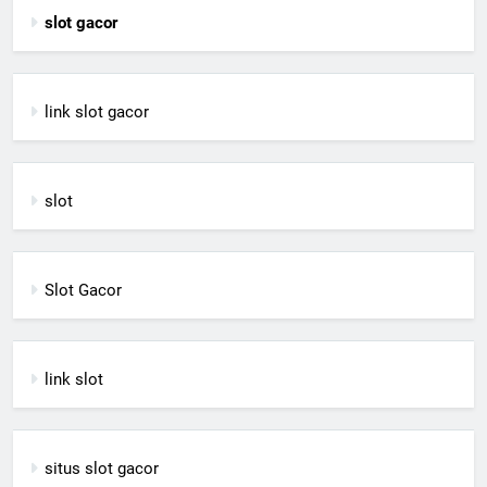
slot gacor
link slot gacor
slot
Slot Gacor
link slot
situs slot gacor