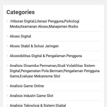
Categories
:Hiburan Digital,Literasi Pengguna,Psikologi
Media,Keamanan Akses,Manajemen Risiko
Akses Digital
Akses Stabil & Solusi Jaringan
Aksesibilitas Digital & Pengalaman Pengguna
Analisis Dinamika Permainan,Studi Volatilitas Sistem
Digital,Pengamatan Pola Bermain,Pengalaman Pengguna
Game,Evaluasi Mekanisme Slot
Analisis Game Online
Analisis Industri Game Slot
Analisis Teknologi & Sistem Digital