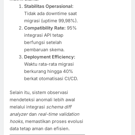
Stabilitas Operasional:
Tidak ada downtime saat
migrasi (uptime 99,98%).
Compatibility Rate:
95%
integrasi API tetap
berfungsi setelah
pembaruan skema.
Deployment Efficiency:
Waktu rata-rata migrasi
berkurang hingga 40%
berkat otomatisasi CI/CD.
Selain itu, sistem observasi
mendeteksi anomali lebih awal
melalui integrasi
schema diff
analyzer
dan
real-time validation
hooks
, memastikan proses evolusi
data tetap aman dan efisien.