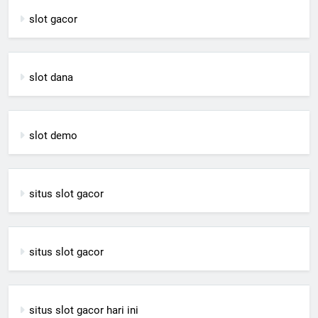
slot gacor
slot dana
slot demo
situs slot gacor
situs slot gacor
situs slot gacor hari ini