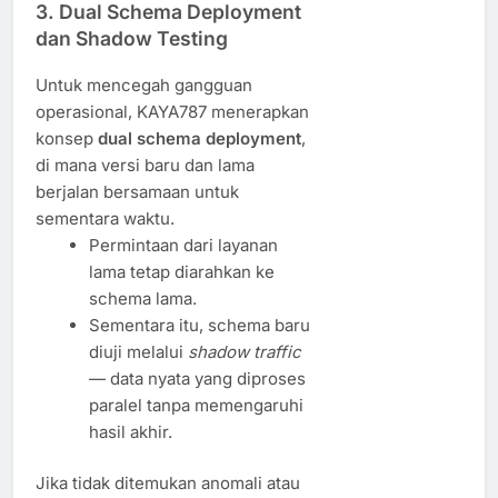
3.
Dual Schema Deployment
dan Shadow Testing
Untuk mencegah gangguan
operasional, KAYA787 menerapkan
konsep
dual schema deployment
,
di mana versi baru dan lama
berjalan bersamaan untuk
sementara waktu.
Permintaan dari layanan
lama tetap diarahkan ke
schema lama.
Sementara itu, schema baru
diuji melalui
shadow traffic
— data nyata yang diproses
paralel tanpa memengaruhi
hasil akhir.
Jika tidak ditemukan anomali atau