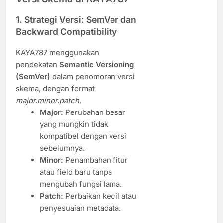
1.
Strategi Versi: SemVer dan
Backward Compatibility
KAYA787 menggunakan
pendekatan
Semantic Versioning
(SemVer)
dalam penomoran versi
skema, dengan format
major.minor.patch
.
Major:
Perubahan besar
yang mungkin tidak
kompatibel dengan versi
sebelumnya.
Minor:
Penambahan fitur
atau field baru tanpa
mengubah fungsi lama.
Patch:
Perbaikan kecil atau
penyesuaian metadata.