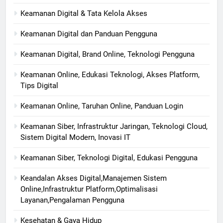
Keamanan Digital & Tata Kelola Akses
Keamanan Digital dan Panduan Pengguna
Keamanan Digital, Brand Online, Teknologi Pengguna
Keamanan Online, Edukasi Teknologi, Akses Platform,
Tips Digital
Keamanan Online, Taruhan Online, Panduan Login
Keamanan Siber, Infrastruktur Jaringan, Teknologi Cloud,
Sistem Digital Modern, Inovasi IT
Keamanan Siber, Teknologi Digital, Edukasi Pengguna
Keandalan Akses Digital,Manajemen Sistem
Online,Infrastruktur Platform,Optimalisasi
Layanan,Pengalaman Pengguna
Kesehatan & Gaya Hidup