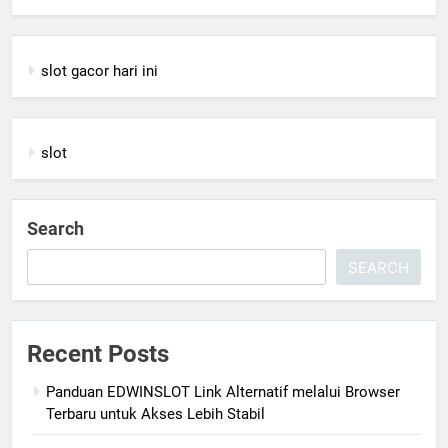
slot gacor hari ini
slot
Search
SEARCH
Recent Posts
Panduan EDWINSLOT Link Alternatif melalui Browser
Terbaru untuk Akses Lebih Stabil