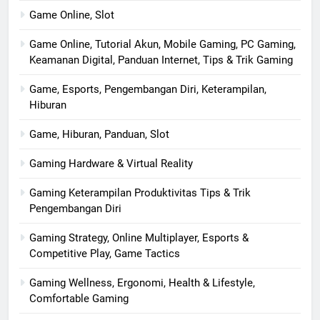
Game Online, Slot
Game Online, Tutorial Akun, Mobile Gaming, PC Gaming,
Keamanan Digital, Panduan Internet, Tips & Trik Gaming
Game, Esports, Pengembangan Diri, Keterampilan,
Hiburan
Game, Hiburan, Panduan, Slot
Gaming Hardware & Virtual Reality
Gaming Keterampilan Produktivitas Tips & Trik
Pengembangan Diri
Gaming Strategy, Online Multiplayer, Esports &
Competitive Play, Game Tactics
Gaming Wellness, Ergonomi, Health & Lifestyle,
Comfortable Gaming