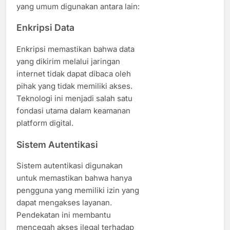
yang umum digunakan antara lain:
Enkripsi Data
Enkripsi memastikan bahwa data
yang dikirim melalui jaringan
internet tidak dapat dibaca oleh
pihak yang tidak memiliki akses.
Teknologi ini menjadi salah satu
fondasi utama dalam keamanan
platform digital.
Sistem Autentikasi
Sistem autentikasi digunakan
untuk memastikan bahwa hanya
pengguna yang memiliki izin yang
dapat mengakses layanan.
Pendekatan ini membantu
mencegah akses ilegal terhadap