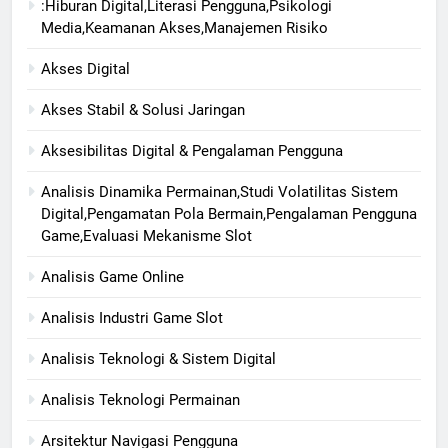
:Hiburan Digital,Literasi Pengguna,Psikologi
Media,Keamanan Akses,Manajemen Risiko
Akses Digital
Akses Stabil & Solusi Jaringan
Aksesibilitas Digital & Pengalaman Pengguna
Analisis Dinamika Permainan,Studi Volatilitas Sistem
Digital,Pengamatan Pola Bermain,Pengalaman Pengguna
Game,Evaluasi Mekanisme Slot
Analisis Game Online
Analisis Industri Game Slot
Analisis Teknologi & Sistem Digital
Analisis Teknologi Permainan
Arsitektur Navigasi Pengguna