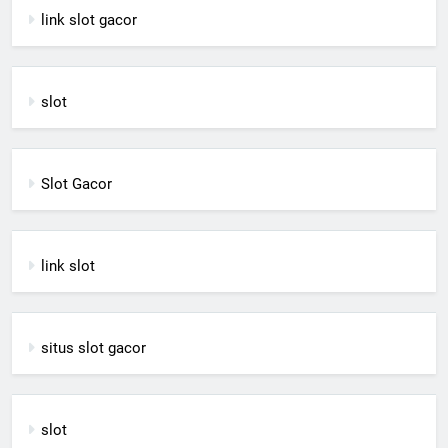
link slot gacor
slot
Slot Gacor
link slot
situs slot gacor
slot