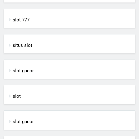
slot 777
situs slot
slot gacor
slot
slot gacor