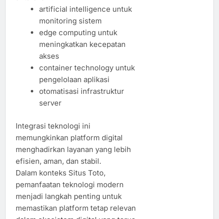
artificial intelligence untuk
monitoring sistem
edge computing untuk
meningkatkan kecepatan
akses
container technology untuk
pengelolaan aplikasi
otomatisasi infrastruktur
server
Integrasi teknologi ini
memungkinkan platform digital
menghadirkan layanan yang lebih
efisien, aman, dan stabil.
Dalam konteks Situs Toto,
pemanfaatan teknologi modern
menjadi langkah penting untuk
memastikan platform tetap relevan