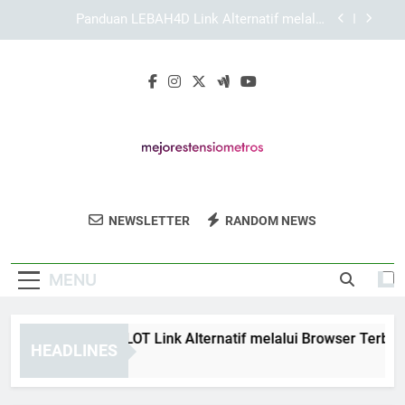
Skip
Panduan Menggunakan KAYA787 Alternatif
to
melalui Browser Desktop
content
Cara Memastikan Perangkat Tetap Optimal saat
Login KAYA787
Panduan EDWINSLOT Link Alternatif melalui
Browser Terbaru untuk Akses Lebih Stabil
Panduan LEBAH4D Link Alternatif melalui
Browser Terbaru untuk Akses Lebih Stabil
Panduan Menggunakan KAYA787 Alternatif
melalui Browser Desktop
Mejores
Temukan Alat Pengukur Tekanan Darah
Cara Memastikan Perangkat Tetap Optimal saat
NEWSLETTER
RANDOM NEWS
Tensiometros
Login KAYA787
Terbaik Dengan Panduan Dari Mejores
Tensiometros.
MENU
nduan EDWINSLOT Link Alternatif melalui Browser Terbaru unt
HEADLINES
Weeks Ago