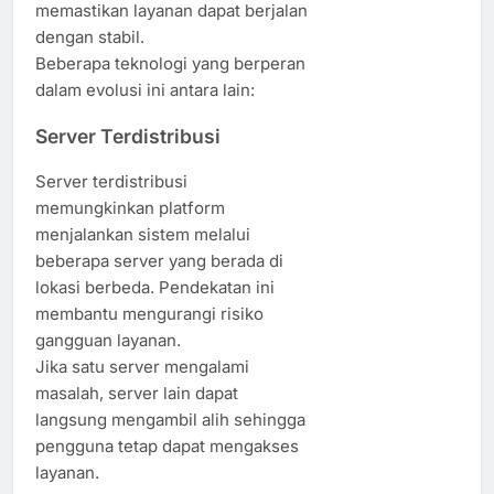
memastikan layanan dapat berjalan
dengan stabil.
Beberapa teknologi yang berperan
dalam evolusi ini antara lain:
Server Terdistribusi
Server terdistribusi
memungkinkan platform
menjalankan sistem melalui
beberapa server yang berada di
lokasi berbeda. Pendekatan ini
membantu mengurangi risiko
gangguan layanan.
Jika satu server mengalami
masalah, server lain dapat
langsung mengambil alih sehingga
pengguna tetap dapat mengakses
layanan.