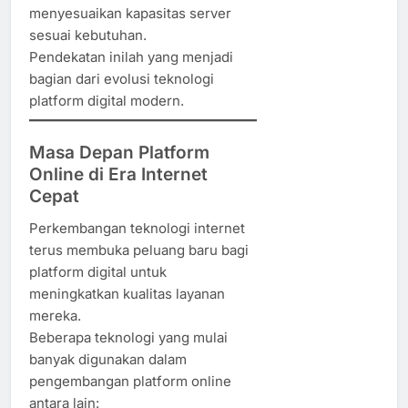
menyesuaikan kapasitas server
sesuai kebutuhan.
Pendekatan inilah yang menjadi
bagian dari evolusi teknologi
platform digital modern.
Masa Depan Platform
Online di Era Internet
Cepat
Perkembangan teknologi internet
terus membuka peluang baru bagi
platform digital untuk
meningkatkan kualitas layanan
mereka.
Beberapa teknologi yang mulai
banyak digunakan dalam
pengembangan platform online
antara lain: