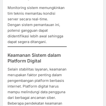
Monitoring sistem memungkinkan
tim teknis memantau kondisi
server secara real-time.
Dengan sistem pemantauan ini,
potensi gangguan dapat
diidentifikasi lebih awal sehingga
dapat segera ditangani.
Keamanan Sistem dalam
Platform Digital
Selain stabilitas layanan, keamanan
merupakan faktor penting dalam
pengembangan platform berbasis
internet. Platform digital harus
mampu melindungi data pengguna
dari berbagai ancaman siber.
Beberapa pendekatan keamanan