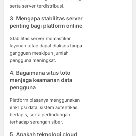
serta server terdistribusi.
3. Mengapa stabilitas server
penting bagi platform online
Stabilitas server memastikan
layanan tetap dapat diakses tanpa
gangguan meskipun jumlah
pengguna meningkat.
4. Bagaimana situs toto
menjaga keamanan data
pengguna
Platform biasanya menggunakan
enkripsi data, sistem autentikasi
berlapis, serta perlindungan
terhadap serangan siber.
5. Apakah teknologi cloud