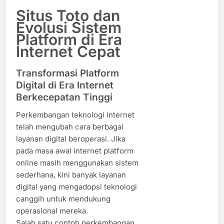
Situs Toto dan
Evolusi Sistem
Platform di Era
Internet Cepat
Transformasi Platform
Digital di Era Internet
Berkecepatan Tinggi
Perkembangan teknologi internet
telah mengubah cara berbagai
layanan digital beroperasi. Jika
pada masa awal internet platform
online masih menggunakan sistem
sederhana, kini banyak layanan
digital yang mengadopsi teknologi
canggih untuk mendukung
operasional mereka.
Salah satu contoh perkembangan