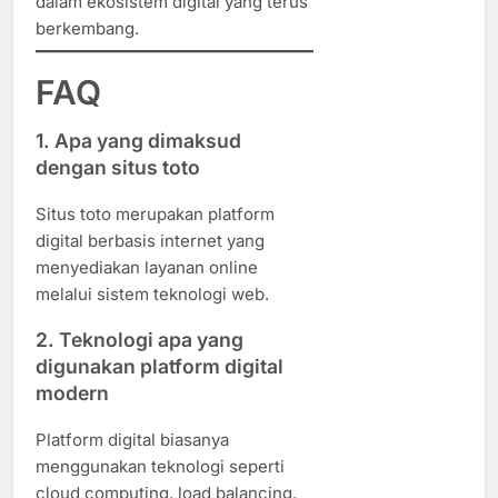
dalam ekosistem digital yang terus
berkembang.
FAQ
1. Apa yang dimaksud
dengan situs toto
Situs toto merupakan platform
digital berbasis internet yang
menyediakan layanan online
melalui sistem teknologi web.
2. Teknologi apa yang
digunakan platform digital
modern
Platform digital biasanya
menggunakan teknologi seperti
cloud computing, load balancing,