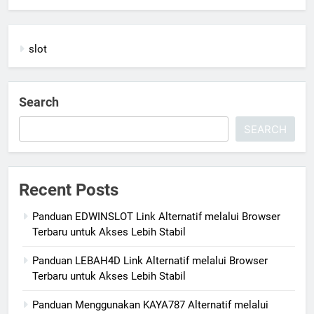
slot
Search
SEARCH
Recent Posts
Panduan EDWINSLOT Link Alternatif melalui Browser
Terbaru untuk Akses Lebih Stabil
Panduan LEBAH4D Link Alternatif melalui Browser
Terbaru untuk Akses Lebih Stabil
Panduan Menggunakan KAYA787 Alternatif melalui