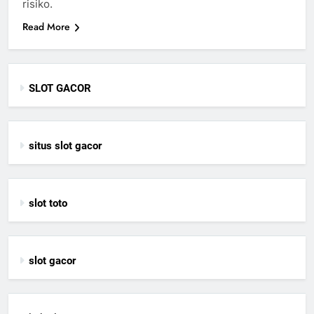
risiko.
Read More
SLOT GACOR
situs slot gacor
slot toto
slot gacor