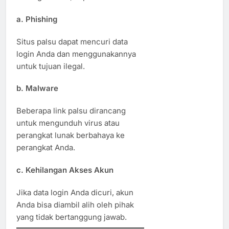
a. Phishing
Situs palsu dapat mencuri data
login Anda dan menggunakannya
untuk tujuan ilegal.
b. Malware
Beberapa link palsu dirancang
untuk mengunduh virus atau
perangkat lunak berbahaya ke
perangkat Anda.
c. Kehilangan Akses Akun
Jika data login Anda dicuri, akun
Anda bisa diambil alih oleh pihak
yang tidak bertanggung jawab.