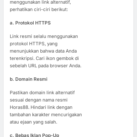
menggunakan link alternatif,
perhatikan ciri-ciri berikut:
a. Protokol HTTPS
Link resmi selalu menggunakan
protokol HTTPS, yang
menunjukkan bahwa data Anda
terenkripsi. Cari ikon gembok di
sebelah URL pada browser Anda.
b. Domain Resmi
Pastikan domain link alternatif
sesuai dengan nama resmi
Horas88. Hindari link dengan
tambahan karakter mencurigakan
atau ejaan yang salah.
c. Bebas Iklan Pop-Up