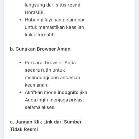
langsung dari situs resmi
Horas88.
Hubungi layanan pelanggan
untuk memastikan keaslian
link alternatif.
b. Gunakan Browser Aman
Perbarui browser Anda
secara rutin untuk
melindungi dari ancaman
keamanan.
Aktifkan mode
incognito
jika
Anda ingin menjaga privasi
selama akses.
c. Jangan Klik Link dari Sumber
Tidak Resmi