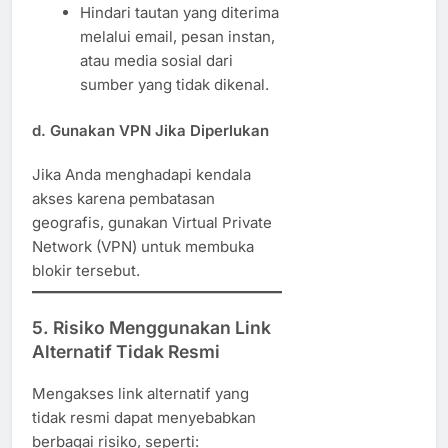
Hindari tautan yang diterima
melalui email, pesan instan,
atau media sosial dari
sumber yang tidak dikenal.
d. Gunakan VPN Jika Diperlukan
Jika Anda menghadapi kendala
akses karena pembatasan
geografis, gunakan Virtual Private
Network (VPN) untuk membuka
blokir tersebut.
5. Risiko Menggunakan Link
Alternatif Tidak Resmi
Mengakses link alternatif yang
tidak resmi dapat menyebabkan
berbagai risiko, seperti: