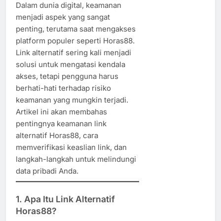
Dalam dunia digital, keamanan
menjadi aspek yang sangat
penting, terutama saat mengakses
platform populer seperti Horas88.
Link alternatif sering kali menjadi
solusi untuk mengatasi kendala
akses, tetapi pengguna harus
berhati-hati terhadap risiko
keamanan yang mungkin terjadi.
Artikel ini akan membahas
pentingnya keamanan link
alternatif Horas88, cara
memverifikasi keaslian link, dan
langkah-langkah untuk melindungi
data pribadi Anda.
1. Apa Itu Link Alternatif
Horas88?