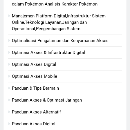
dalam Pokémon Analisis Karakter Pokémon
Manajemen Platform Digital,Infrastruktur Sistem
Online,Teknologi Layanan,Jaringan dan
Operasional,Pengembangan Sistem
Optimalisasi Pengalaman dan Kenyamanan Akses
Optimasi Akses & Infrastruktur Digital
Optimasi Akses Digital
Optimasi Akses Mobile
Panduan & Tips Bermain
Panduan Akses & Optimasi Jaringan
Panduan Akses Alternatif
Panduan Akses Digital