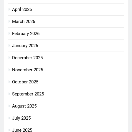
April 2026
March 2026
February 2026
January 2026
December 2025
November 2025
October 2025
September 2025
August 2025
July 2025
June 2025