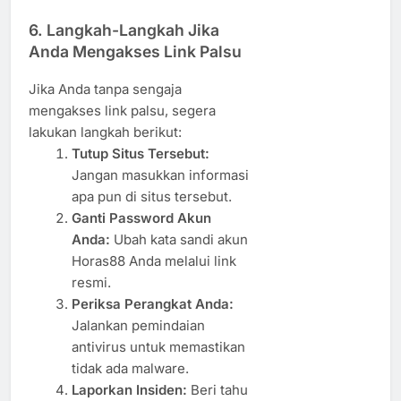
6. Langkah-Langkah Jika
Anda Mengakses Link Palsu
Jika Anda tanpa sengaja
mengakses link palsu, segera
lakukan langkah berikut:
Tutup Situs Tersebut:
Jangan masukkan informasi
apa pun di situs tersebut.
Ganti Password Akun
Anda:
Ubah kata sandi akun
Horas88 Anda melalui link
resmi.
Periksa Perangkat Anda:
Jalankan pemindaian
antivirus untuk memastikan
tidak ada malware.
Laporkan Insiden:
Beri tahu