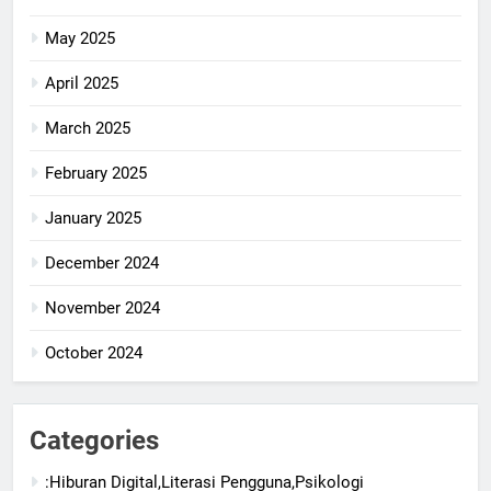
May 2025
April 2025
March 2025
February 2025
January 2025
December 2024
November 2024
October 2024
Categories
:Hiburan Digital,Literasi Pengguna,Psikologi