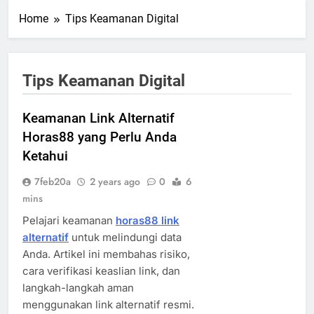
Home
Tips Keamanan Digital
Tips Keamanan Digital
Keamanan Link Alternatif
Horas88 yang Perlu Anda
Ketahui
7feb20a
2 years ago
0
6
mins
Pelajari keamanan
horas88 link
alternatif
untuk melindungi data
Anda. Artikel ini membahas risiko,
cara verifikasi keaslian link, dan
langkah-langkah aman
menggunakan link alternatif resmi.