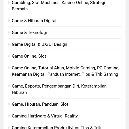
Gambling, Slot Machines, Kasino Online, Strategi
Bermain
Game & Hiburan Digital
Game & Teknologi
Game Digital & UX/UI Design
Game Online, Slot
Game Online, Tutorial Akun, Mobile Gaming, PC Gaming,
Keamanan Digital, Panduan Internet, Tips & Trik Gaming
Game, Esports, Pengembangan Diri, Keterampilan,
Hiburan
Game, Hiburan, Panduan, Slot
Gaming Hardware & Virtual Reality
Gaming Keterampilan Produktivitas Tips & Trik