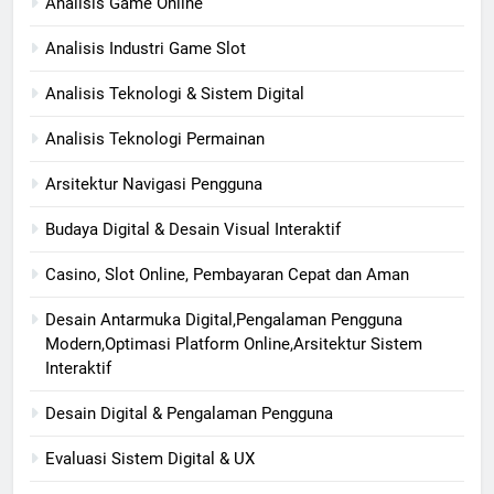
Analisis Game Online
Analisis Industri Game Slot
Analisis Teknologi & Sistem Digital
Analisis Teknologi Permainan
Arsitektur Navigasi Pengguna
Budaya Digital & Desain Visual Interaktif
Casino, Slot Online, Pembayaran Cepat dan Aman
Desain Antarmuka Digital,Pengalaman Pengguna
Modern,Optimasi Platform Online,Arsitektur Sistem
Interaktif
Desain Digital & Pengalaman Pengguna
Evaluasi Sistem Digital & UX