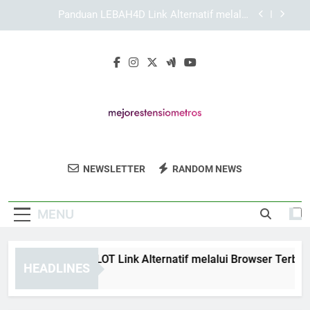
Skip
Panduan Menggunakan KAYA787 Alternatif
to
melalui Browser Desktop
content
Cara Memastikan Perangkat Tetap Optimal saat
Login KAYA787
Panduan EDWINSLOT Link Alternatif melalui
Browser Terbaru untuk Akses Lebih Stabil
Panduan LEBAH4D Link Alternatif melalui
Browser Terbaru untuk Akses Lebih Stabil
Panduan Menggunakan KAYA787 Alternatif
melalui Browser Desktop
Mejores
Temukan Alat Pengukur Tekanan Darah
Cara Memastikan Perangkat Tetap Optimal saat
NEWSLETTER
RANDOM NEWS
Tensiometros
Login KAYA787
Terbaik Dengan Panduan Dari Mejores
Tensiometros.
MENU
nduan EDWINSLOT Link Alternatif melalui Browser Terbaru unt
HEADLINES
Weeks Ago