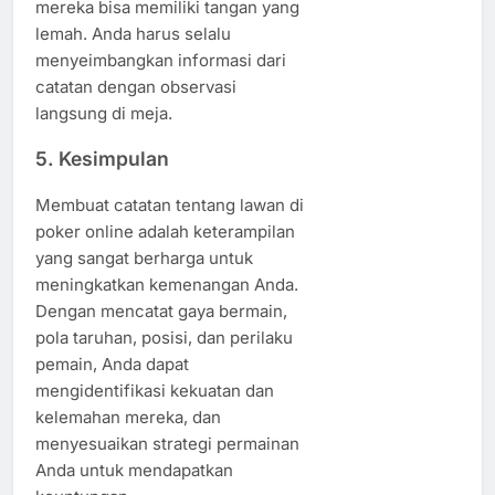
mereka bisa memiliki tangan yang
lemah. Anda harus selalu
menyeimbangkan informasi dari
catatan dengan observasi
langsung di meja.
5.
Kesimpulan
Membuat catatan tentang lawan di
poker online adalah keterampilan
yang sangat berharga untuk
meningkatkan kemenangan Anda.
Dengan mencatat gaya bermain,
pola taruhan, posisi, dan perilaku
pemain, Anda dapat
mengidentifikasi kekuatan dan
kelemahan mereka, dan
menyesuaikan strategi permainan
Anda untuk mendapatkan