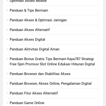
Optimasi Akses Mobile
Panduan & Tips Bermain
Panduan Akses & Optimasi Jaringan
Panduan Akses Alternatif
Panduan Akses Digital
Panduan Aktivitas Digital Aman
Panduan Bonus Gratis Tips Bermain Kaya787 Strategi
Free Spin Promosi Slot Online Edukasi Hiburan Digital
Panduan Browser dan Stabilitas Akses
Panduan Browser, Akses Online, Pengalaman Digital
Panduan Fitur Akses Alternatif
Panduan Game Online