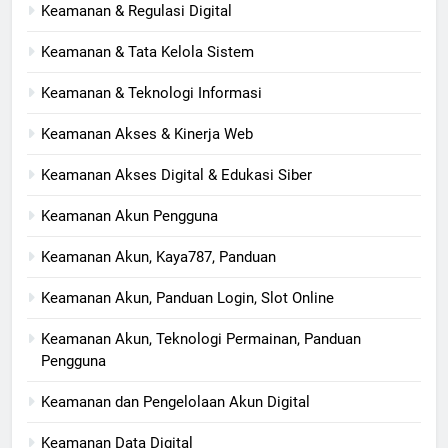
Keamanan & Regulasi Digital
Keamanan & Tata Kelola Sistem
Keamanan & Teknologi Informasi
Keamanan Akses & Kinerja Web
Keamanan Akses Digital & Edukasi Siber
Keamanan Akun Pengguna
Keamanan Akun, Kaya787, Panduan
Keamanan Akun, Panduan Login, Slot Online
Keamanan Akun, Teknologi Permainan, Panduan
Pengguna
Keamanan dan Pengelolaan Akun Digital
Keamanan Data Digital