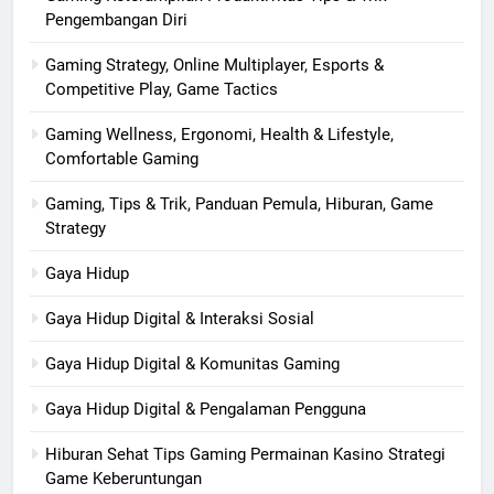
Pengembangan Diri
Gaming Strategy, Online Multiplayer, Esports &
Competitive Play, Game Tactics
Gaming Wellness, Ergonomi, Health & Lifestyle,
Comfortable Gaming
Gaming, Tips & Trik, Panduan Pemula, Hiburan, Game
Strategy
Gaya Hidup
Gaya Hidup Digital & Interaksi Sosial
Gaya Hidup Digital & Komunitas Gaming
Gaya Hidup Digital & Pengalaman Pengguna
Hiburan Sehat Tips Gaming Permainan Kasino Strategi
Game Keberuntungan