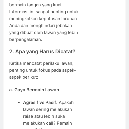
bermain tangan yang kuat.
Informasi ini sangat penting untuk
meningkatkan keputusan taruhan
Anda dan menghindari jebakan
yang dibuat oleh lawan yang lebih
berpengalaman.
2.
Apa yang Harus Dicatat?
Ketika mencatat perilaku lawan,
penting untuk fokus pada aspek-
aspek berikut:
a.
Gaya Bermain Lawan
Agresif vs Pasif:
Apakah
lawan sering melakukan
raise atau lebih suka
melakukan call? Pemain