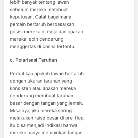
lebih banyak tentang lawan
sebelum mereka membuat
keputusan. Catat bagaimana
pemain bertaruh berdasarkan
posisi mereka di meja dan apakah
mereka lebih cenderung
menggertak di posisi tertentu.
c.
Polarisasi Taruhan
Perhatikan apakah lawan bertaruh
dengan ukuran taruhan yang
konsisten atau apakah mereka
cenderung membuat taruhan
besar dengan tangan yang lemah.
Misalnya, jika mereka sering
melakukan raise besar di pre-flop,
itu bisa menjadi indikasi bahwa
mereka hanya memainkan tangan