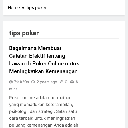
Home
tips poker
tips poker
Bagaimana Membuat
Catatan Efektif tentang
Lawan di Poker Online untuk
Meningkatkan Kemenangan
7feb20a
2 years ago
0
8
mins
Poker online adalah permainan
yang memadukan keterampilan,
psikologi, dan strategi. Salah satu
cara terbaik untuk meningkatkan
peluang kemenangan Anda adalah