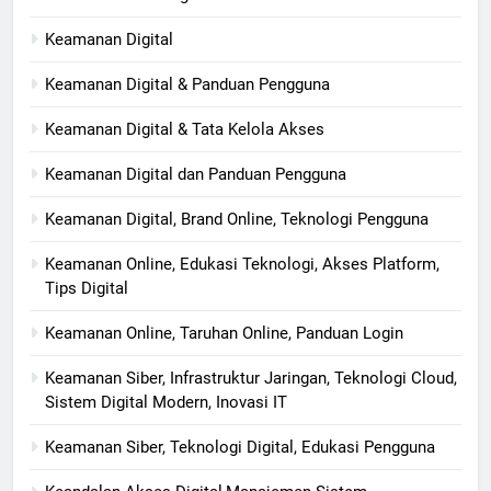
Keamanan Digital
Keamanan Digital & Panduan Pengguna
Keamanan Digital & Tata Kelola Akses
Keamanan Digital dan Panduan Pengguna
Keamanan Digital, Brand Online, Teknologi Pengguna
Keamanan Online, Edukasi Teknologi, Akses Platform,
Tips Digital
Keamanan Online, Taruhan Online, Panduan Login
Keamanan Siber, Infrastruktur Jaringan, Teknologi Cloud,
Sistem Digital Modern, Inovasi IT
Keamanan Siber, Teknologi Digital, Edukasi Pengguna