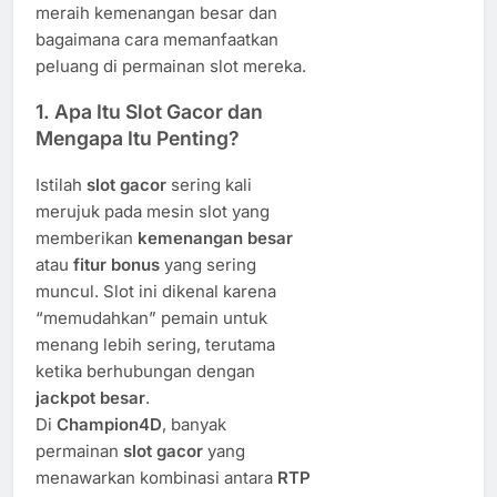
meraih kemenangan besar dan
bagaimana cara memanfaatkan
peluang di permainan slot mereka.
1.
Apa Itu Slot Gacor dan
Mengapa Itu Penting?
Istilah
slot gacor
sering kali
merujuk pada mesin slot yang
memberikan
kemenangan besar
atau
fitur bonus
yang sering
muncul. Slot ini dikenal karena
“memudahkan” pemain untuk
menang lebih sering, terutama
ketika berhubungan dengan
jackpot besar
.
Di
Champion4D
, banyak
permainan
slot gacor
yang
menawarkan kombinasi antara
RTP