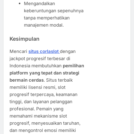
Mengandalkan
keberuntungan sepenuhnya
tanpa memperhatikan
manajemen modal.
Kesimpulan
Mencari
situs corlaslot
dengan
jackpot progresif terbesar di
Indonesia membutuhkan
pemilihan
platform yang tepat dan strategi
bermain cerdas
. Situs terbaik
memiliki lisensi resmi, slot
progresif terpercaya, keamanan
tinggi, dan layanan pelanggan
profesional. Pemain yang
memahami mekanisme slot
progresif, menyesuaikan taruhan,
dan mengontrol emosi memiliki