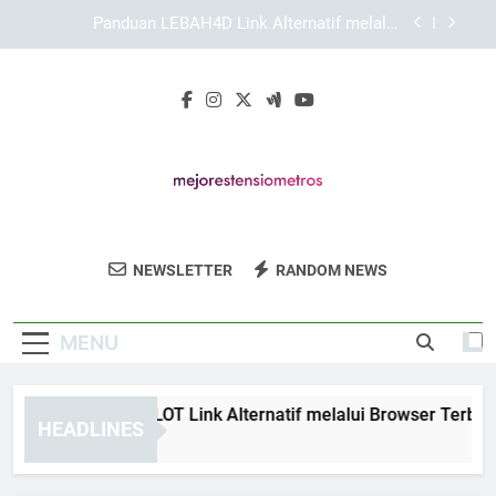
Skip
Panduan Menggunakan KAYA787 Alternatif
to
melalui Browser Desktop
content
Cara Memastikan Perangkat Tetap Optimal saat
Login KAYA787
Panduan EDWINSLOT Link Alternatif melalui
Browser Terbaru untuk Akses Lebih Stabil
Panduan LEBAH4D Link Alternatif melalui
Browser Terbaru untuk Akses Lebih Stabil
Panduan Menggunakan KAYA787 Alternatif
melalui Browser Desktop
Mejores
Temukan Alat Pengukur Tekanan Darah
Cara Memastikan Perangkat Tetap Optimal saat
NEWSLETTER
RANDOM NEWS
Tensiometros
Login KAYA787
Terbaik Dengan Panduan Dari Mejores
Tensiometros.
MENU
nduan EDWINSLOT Link Alternatif melalui Browser Terbaru unt
HEADLINES
Weeks Ago