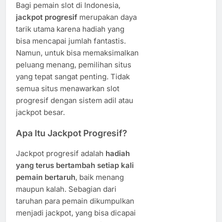
Bagi pemain slot di Indonesia,
jackpot progresif
merupakan daya
tarik utama karena hadiah yang
bisa mencapai jumlah fantastis.
Namun, untuk bisa memaksimalkan
peluang menang, pemilihan situs
yang tepat sangat penting. Tidak
semua situs menawarkan slot
progresif dengan sistem adil atau
jackpot besar.
Apa Itu Jackpot Progresif?
Jackpot progresif adalah
hadiah
yang terus bertambah setiap kali
pemain bertaruh
, baik menang
maupun kalah. Sebagian dari
taruhan para pemain dikumpulkan
menjadi jackpot, yang bisa dicapai