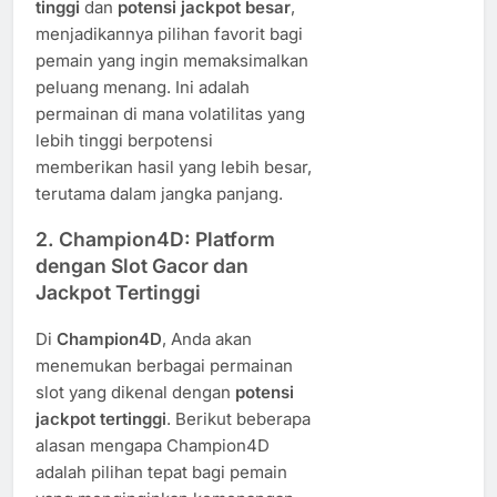
tinggi
dan
potensi jackpot besar
,
menjadikannya pilihan favorit bagi
pemain yang ingin memaksimalkan
peluang menang. Ini adalah
permainan di mana volatilitas yang
lebih tinggi berpotensi
memberikan hasil yang lebih besar,
terutama dalam jangka panjang.
2.
Champion4D: Platform
dengan Slot Gacor dan
Jackpot Tertinggi
Di
Champion4D
, Anda akan
menemukan berbagai permainan
slot yang dikenal dengan
potensi
jackpot tertinggi
. Berikut beberapa
alasan mengapa Champion4D
adalah pilihan tepat bagi pemain