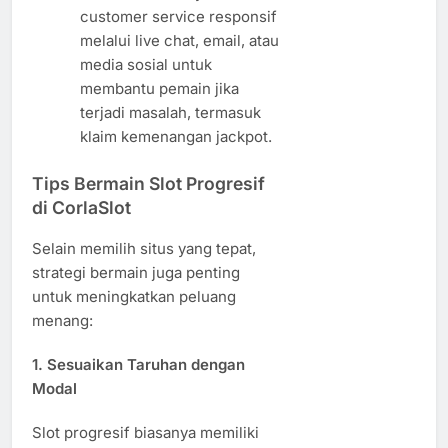
customer service responsif
melalui live chat, email, atau
media sosial untuk
membantu pemain jika
terjadi masalah, termasuk
klaim kemenangan jackpot.
Tips Bermain Slot Progresif
di CorlaSlot
Selain memilih situs yang tepat,
strategi bermain juga penting
untuk meningkatkan peluang
menang:
1. Sesuaikan Taruhan dengan
Modal
Slot progresif biasanya memiliki