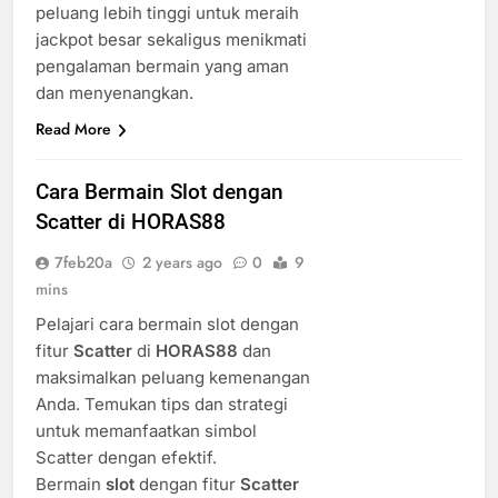
peluang lebih tinggi untuk meraih
jackpot besar sekaligus menikmati
pengalaman bermain yang aman
dan menyenangkan.
Read More
Cara Bermain Slot dengan
Scatter di HORAS88
7feb20a
2 years ago
0
9
mins
Pelajari cara bermain slot dengan
fitur
Scatter
di
HORAS88
dan
maksimalkan peluang kemenangan
Anda. Temukan tips dan strategi
untuk memanfaatkan simbol
Scatter dengan efektif.
Bermain
slot
dengan fitur
Scatter