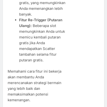
gratis, yang memungkinkan
Anda memenangkan lebih
banyak.
Fitur Re-Trigger (Putaran
Ulang):
Beberapa slot
memungkinkan Anda untuk
memicu kembali putaran
gratis jika Anda
mendapatkan Scatter
tambahan selama fitur
putaran gratis.
Memahami cara fitur ini bekerja
akan membantu Anda
merencanakan strategi bermain
yang lebih baik dan
memaksimalkan potensi
kemenangan.