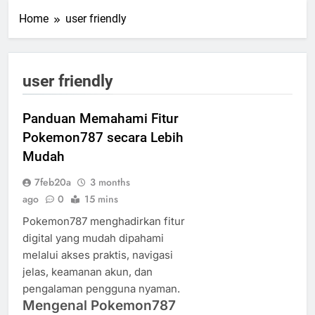
Home
user friendly
user friendly
Panduan Memahami Fitur
Pokemon787 secara Lebih
Mudah
7feb20a
3 months
ago
0
15 mins
Pokemon787 menghadirkan fitur
digital yang mudah dipahami
melalui akses praktis, navigasi
jelas, keamanan akun, dan
pengalaman pengguna nyaman.
Mengenal Pokemon787