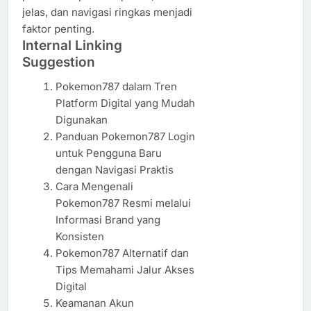
jelas, dan navigasi ringkas menjadi
faktor penting.
Internal Linking
Suggestion
Pokemon787 dalam Tren
Platform Digital yang Mudah
Digunakan
Panduan Pokemon787 Login
untuk Pengguna Baru
dengan Navigasi Praktis
Cara Mengenali
Pokemon787 Resmi melalui
Informasi Brand yang
Konsisten
Pokemon787 Alternatif dan
Tips Memahami Jalur Akses
Digital
Keamanan Akun