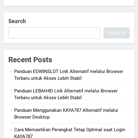
Search
SEARCH
Recent Posts
Panduan EDWINSLOT Link Alternatif melalui Browser
Terbaru untuk Akses Lebih Stabil
Panduan LEBAH4D Link Alternatif melalui Browser
Terbaru untuk Akses Lebih Stabil
Panduan Menggunakan KAYA787 Alternatif melalui
Browser Desktop
Cara Memastikan Perangkat Tetap Optimal saat Login
KAYA787