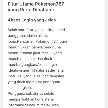
Fitur Utama Pokemon787
yang Perlu Dipahami
Akses Login yang Jelas
Salah satu fitur yang sering dicari
pengguna adalah akses
login.Pencarian Pokemon787 login
menunjukkan bahwa pengguna
membutuhkan jalur masuk yang
mudah dipahami dan tidak
membingungkan.Akses login
idealnya memiliki alur sederhana,
instruksi yang jelas, dan tampilan
yang tidak membuat pengguna
salah langkah.
Pengguna sebaiknya selalu
memperhatikan konsistensi
informasi sebelum melakukan