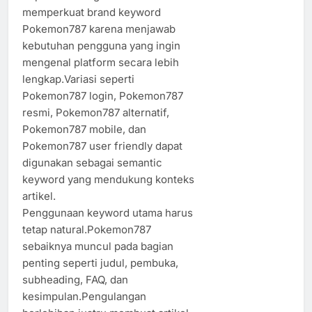
memperkuat brand keyword
Pokemon787 karena menjawab
kebutuhan pengguna yang ingin
mengenal platform secara lebih
lengkap.Variasi seperti
Pokemon787 login, Pokemon787
resmi, Pokemon787 alternatif,
Pokemon787 mobile, dan
Pokemon787 user friendly dapat
digunakan sebagai semantic
keyword yang mendukung konteks
artikel.
Penggunaan keyword utama harus
tetap natural.Pokemon787
sebaiknya muncul pada bagian
penting seperti judul, pembuka,
subheading, FAQ, dan
kesimpulan.Pengulangan