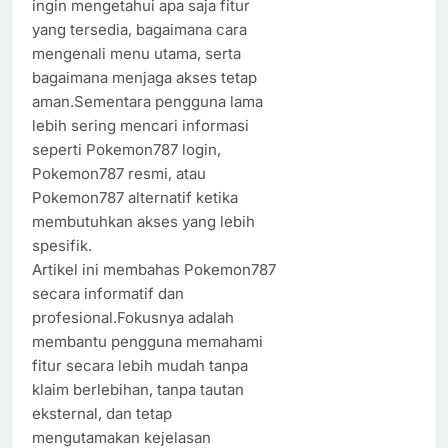
ingin mengetahui apa saja fitur
yang tersedia, bagaimana cara
mengenali menu utama, serta
bagaimana menjaga akses tetap
aman.Sementara pengguna lama
lebih sering mencari informasi
seperti Pokemon787 login,
Pokemon787 resmi, atau
Pokemon787 alternatif ketika
membutuhkan akses yang lebih
spesifik.
Artikel ini membahas Pokemon787
secara informatif dan
profesional.Fokusnya adalah
membantu pengguna memahami
fitur secara lebih mudah tanpa
klaim berlebihan, tanpa tautan
eksternal, dan tetap
mengutamakan kejelasan