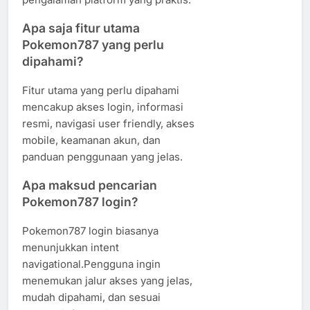
Apa saja fitur utama
Pokemon787 yang perlu
dipahami?
Fitur utama yang perlu dipahami
mencakup akses login, informasi
resmi, navigasi user friendly, akses
mobile, keamanan akun, dan
panduan penggunaan yang jelas.
Apa maksud pencarian
Pokemon787 login?
Pokemon787 login biasanya
menunjukkan intent
navigational.Pengguna ingin
menemukan jalur akses yang jelas,
mudah dipahami, dan sesuai