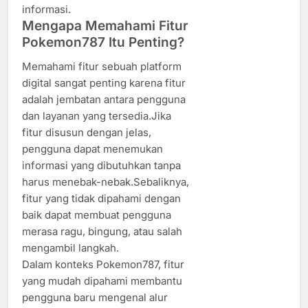
informasi.
Mengapa Memahami Fitur
Pokemon787 Itu Penting?
Memahami fitur sebuah platform
digital sangat penting karena fitur
adalah jembatan antara pengguna
dan layanan yang tersedia.Jika
fitur disusun dengan jelas,
pengguna dapat menemukan
informasi yang dibutuhkan tanpa
harus menebak-nebak.Sebaliknya,
fitur yang tidak dipahami dengan
baik dapat membuat pengguna
merasa ragu, bingung, atau salah
mengambil langkah.
Dalam konteks Pokemon787, fitur
yang mudah dipahami membantu
pengguna baru mengenal alur