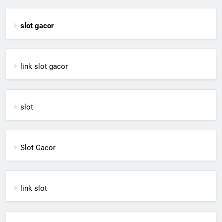
slot gacor
link slot gacor
slot
Slot Gacor
link slot