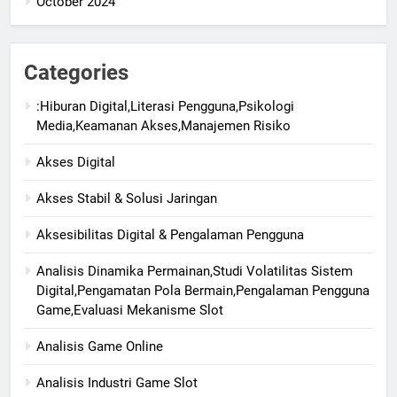
October 2024
Categories
:Hiburan Digital,Literasi Pengguna,Psikologi
Media,Keamanan Akses,Manajemen Risiko
Akses Digital
Akses Stabil & Solusi Jaringan
Aksesibilitas Digital & Pengalaman Pengguna
Analisis Dinamika Permainan,Studi Volatilitas Sistem
Digital,Pengamatan Pola Bermain,Pengalaman Pengguna
Game,Evaluasi Mekanisme Slot
Analisis Game Online
Analisis Industri Game Slot