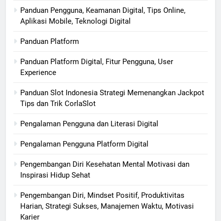
Panduan Pengguna, Keamanan Digital, Tips Online,
Aplikasi Mobile, Teknologi Digital
Panduan Platform
Panduan Platform Digital, Fitur Pengguna, User
Experience
Panduan Slot Indonesia Strategi Memenangkan Jackpot
Tips dan Trik CorlaSlot
Pengalaman Pengguna dan Literasi Digital
Pengalaman Pengguna Platform Digital
Pengembangan Diri Kesehatan Mental Motivasi dan
Inspirasi Hidup Sehat
Pengembangan Diri, Mindset Positif, Produktivitas
Harian, Strategi Sukses, Manajemen Waktu, Motivasi
Karier