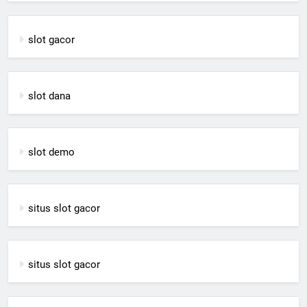
slot gacor
slot dana
slot demo
situs slot gacor
situs slot gacor