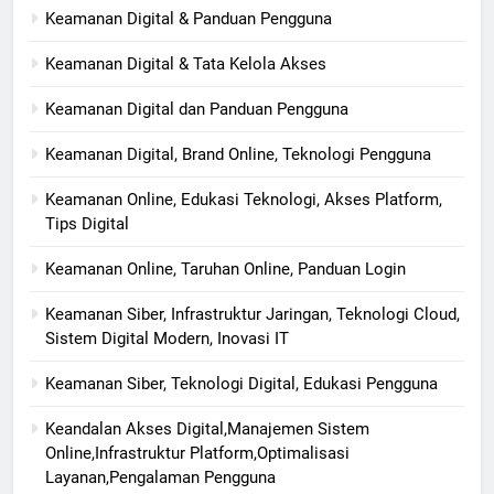
Keamanan Digital & Panduan Pengguna
Keamanan Digital & Tata Kelola Akses
Keamanan Digital dan Panduan Pengguna
Keamanan Digital, Brand Online, Teknologi Pengguna
Keamanan Online, Edukasi Teknologi, Akses Platform,
Tips Digital
Keamanan Online, Taruhan Online, Panduan Login
Keamanan Siber, Infrastruktur Jaringan, Teknologi Cloud,
Sistem Digital Modern, Inovasi IT
Keamanan Siber, Teknologi Digital, Edukasi Pengguna
Keandalan Akses Digital,Manajemen Sistem
Online,Infrastruktur Platform,Optimalisasi
Layanan,Pengalaman Pengguna