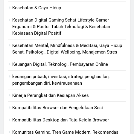
Kesehatan & Gaya Hidup
Kesehatan Digital Gaming Sehat Lifestyle Gamer
Ergonomi & Postur Tubuh Teknologi & Kesehatan
Kebiasaan Digital Positif
Kesehatan Mental, Mindfulness & Meditasi, Gaya Hidup
Sehat, Psikologi, Digital Wellbeing, Manajemen Stres
Keuangan Digital, Teknologi, Pembayaran Online
keuangan pribadi, investasi, strategi penghasilan,
pengembangan diri, kewirausahaan
Kinerja Perangkat dan Kesiapan Akses
Kompatibilitas Browser dan Pengelolaan Sesi
Kompatibilitas Desktop dan Tata Kelola Browser
Komunitas Gaming, Tren Game Modern, Rekomendasi