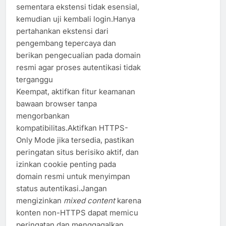
sementara ekstensi tidak esensial,
kemudian uji kembali login.Hanya
pertahankan ekstensi dari
pengembang tepercaya dan
berikan pengecualian pada domain
resmi agar proses autentikasi tidak
terganggu
Keempat, aktifkan fitur keamanan
bawaan browser tanpa
mengorbankan
kompatibilitas.Aktifkan HTTPS-
Only Mode jika tersedia, pastikan
peringatan situs berisiko aktif, dan
izinkan cookie penting pada
domain resmi untuk menyimpan
status autentikasi.Jangan
mengizinkan
mixed content
karena
konten non-HTTPS dapat memicu
peringatan dan menggagalkan