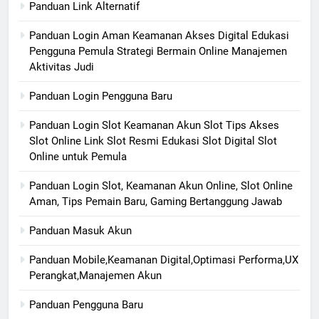
Panduan Link Alternatif
Panduan Login Aman Keamanan Akses Digital Edukasi
Pengguna Pemula Strategi Bermain Online Manajemen
Aktivitas Judi
Panduan Login Pengguna Baru
Panduan Login Slot Keamanan Akun Slot Tips Akses
Slot Online Link Slot Resmi Edukasi Slot Digital Slot
Online untuk Pemula
Panduan Login Slot, Keamanan Akun Online, Slot Online
Aman, Tips Pemain Baru, Gaming Bertanggung Jawab
Panduan Masuk Akun
Panduan Mobile,Keamanan Digital,Optimasi Performa,UX
Perangkat,Manajemen Akun
Panduan Pengguna Baru