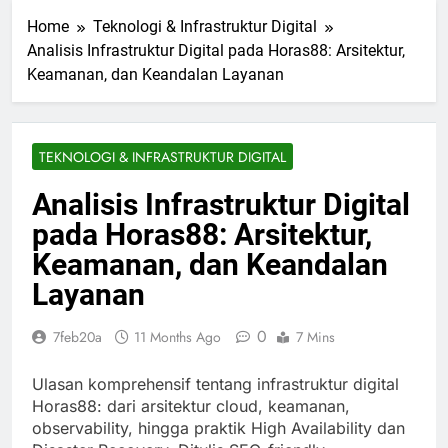
Home
Teknologi & Infrastruktur Digital
Analisis Infrastruktur Digital pada Horas88: Arsitektur,
Keamanan, dan Keandalan Layanan
TEKNOLOGI & INFRASTRUKTUR DIGITAL
Analisis Infrastruktur Digital
pada Horas88: Arsitektur,
Keamanan, dan Keandalan
Layanan
0
7feb20a
11 Months Ago
7 Mins
Ulasan komprehensif tentang infrastruktur digital
Horas88: dari arsitektur cloud, keamanan,
observability, hingga praktik High Availability dan