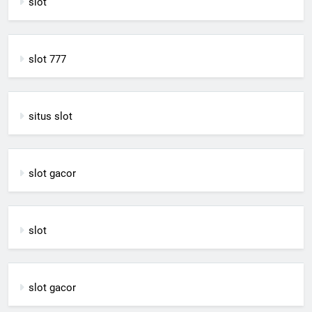
slot
slot 777
situs slot
slot gacor
slot
slot gacor