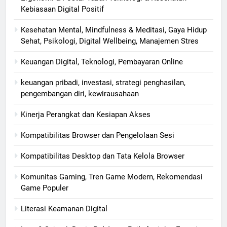
Kebiasaan Digital Positif
Kesehatan Mental, Mindfulness & Meditasi, Gaya Hidup
Sehat, Psikologi, Digital Wellbeing, Manajemen Stres
Keuangan Digital, Teknologi, Pembayaran Online
keuangan pribadi, investasi, strategi penghasilan,
pengembangan diri, kewirausahaan
Kinerja Perangkat dan Kesiapan Akses
Kompatibilitas Browser dan Pengelolaan Sesi
Kompatibilitas Desktop dan Tata Kelola Browser
Komunitas Gaming, Tren Game Modern, Rekomendasi
Game Populer
Literasi Keamanan Digital