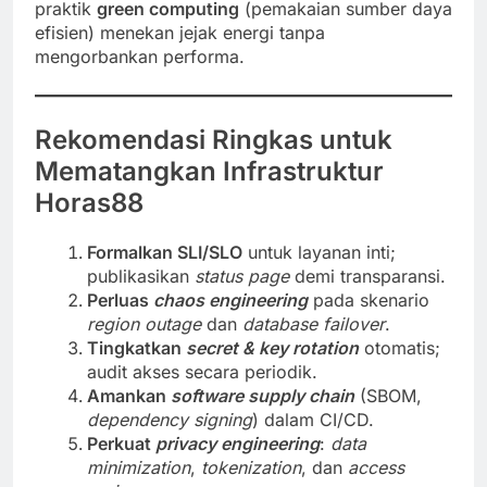
praktik
green computing
(pemakaian sumber daya
efisien) menekan jejak energi tanpa
mengorbankan performa.
Rekomendasi Ringkas untuk
Mematangkan Infrastruktur
Horas88
Formalkan SLI/SLO
untuk layanan inti;
publikasikan
status page
demi transparansi.
Perluas
chaos engineering
pada skenario
region outage
dan
database failover
.
Tingkatkan
secret & key rotation
otomatis;
audit akses secara periodik.
Amankan
software supply chain
(SBOM,
dependency signing
) dalam CI/CD.
Perkuat
privacy engineering
:
data
minimization
,
tokenization
, dan
access