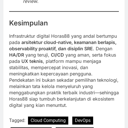
review
.
Kesimpulan
Infrastruktur digital Horas88 yang andal bertumpu
pada
arsitektur cloud-native, keamanan berlapis,
observability proaktif, dan disiplin SRE
. Dengan
HA/DR
yang teruji,
CI/CD
yang aman, serta fokus
pada
UX teknis
, platform mampu menjaga
stabilitas, mempercepat inovasi, dan
meningkatkan kepercayaan pengguna.
Pendekatan ini bukan sekadar pemilihan teknologi,
melainkan tata kelola menyeluruh yang
menggabungkan praktik terbaik industri—sehingga
Horas88 siap tumbuh berkelanjutan di ekosistem
digital yang kian menuntut.
Tagged:
Cloud Computing
DevOps