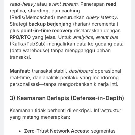
read-heavy
atau
event stream
. Penerapan
read
replica
,
sharding
, dan
caching
(Redis/Memcached) menurunkan
query latency
.
Strategi
backup berjenjang
(harian/incremental)
plus
point-in-time recovery
diselaraskan dengan
RPO/RTO
yang jelas. Untuk
analytics
,
event bus
(Kafka/PubSub) mengalirkan data ke gudang data
(data warehouse) tanpa mengganggu beban
transaksi.
Manfaat:
transaksi stabil,
dashboard
operasional
real-time, dan analitik perilaku yang mendorong
personalisasi—tanpa mengorbankan kinerja inti.
3) Keamanan Berlapis (Defense-in-Depth)
Keamanan tidak berhenti di enkripsi. Infrastruktur
yang matang menerapkan:
Zero-Trust Network Access
: segmentasi