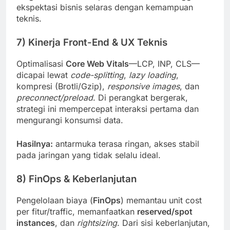
ekspektasi bisnis selaras dengan kemampuan
teknis.
7) Kinerja Front-End & UX Teknis
Optimalisasi
Core Web Vitals
—LCP, INP, CLS—
dicapai lewat
code-splitting
,
lazy loading
,
kompresi (Brotli/Gzip),
responsive images
, dan
preconnect/preload
. Di perangkat bergerak,
strategi ini mempercepat interaksi pertama dan
mengurangi konsumsi data.
Hasilnya:
antarmuka terasa ringan, akses stabil
pada jaringan yang tidak selalu ideal.
8) FinOps & Keberlanjutan
Pengelolaan biaya (
FinOps
) memantau unit cost
per fitur/traffic, memanfaatkan
reserved/spot
instances
, dan
rightsizing
. Dari sisi keberlanjutan,