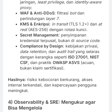
jaringan,
least privilege
, dan
identity-aware
proxy
.
WAF & Anti-DDoS
: filtrasi
bot
dan
perlindungan
layer 7
.
KMS & Enkripsi
:
in transit
(TLS 1.2+) dan
at
rest
(AES-256) dengan rotasi kunci.
Secret Management
: penyimpanan
kredensial terpusat, bukan di
source code
.
Compliance by Design
: kebijakan privasi,
data retention
, dan
audit trail
yang selaras
dengan kerangka seperti
ISO 27001
,
NIST
CSF
, dan praktik
OWASP ASVS
(acuan,
bukan klaim sertifikasi).
Hasilnya:
risiko kebocoran berkurang, akses
internal terkendali, dan kepercayaan pengguna
meningkat.
4) Observability & SRE: Mengukur agar
Bisa Mengelola