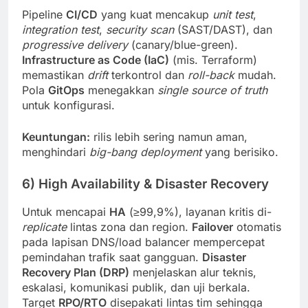
Pipeline
CI/CD
yang kuat mencakup
unit test
,
integration test
,
security scan
(SAST/DAST), dan
progressive delivery
(canary/blue-green).
Infrastructure as Code (IaC)
(mis. Terraform)
memastikan
drift
terkontrol dan
roll-back
mudah.
Pola
GitOps
menegakkan
single source of truth
untuk konfigurasi.
Keuntungan:
rilis lebih sering namun aman,
menghindari
big-bang deployment
yang berisiko.
6) High Availability & Disaster Recovery
Untuk mencapai
HA
(≥99,9%), layanan kritis di-
replicate
lintas zona dan region.
Failover
otomatis
pada lapisan DNS/load balancer mempercepat
pemindahan trafik saat gangguan.
Disaster
Recovery Plan (DRP)
menjelaskan alur teknis,
eskalasi, komunikasi publik, dan uji berkala.
Target
RPO/RTO
disepakati lintas tim sehingga