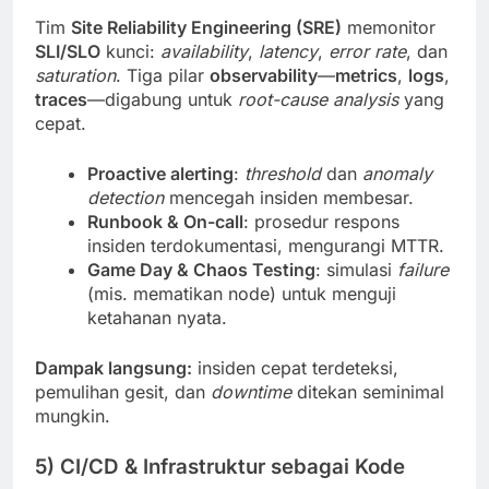
Tim
Site Reliability Engineering (SRE)
memonitor
SLI/SLO
kunci:
availability
,
latency
,
error rate
, dan
saturation
. Tiga pilar
observability
—
metrics
,
logs
,
traces
—digabung untuk
root-cause analysis
yang
cepat.
Proactive alerting
:
threshold
dan
anomaly
detection
mencegah insiden membesar.
Runbook & On-call
: prosedur respons
insiden terdokumentasi, mengurangi MTTR.
Game Day & Chaos Testing
: simulasi
failure
(mis. mematikan node) untuk menguji
ketahanan nyata.
Dampak langsung:
insiden cepat terdeteksi,
pemulihan gesit, dan
downtime
ditekan seminimal
mungkin.
5) CI/CD & Infrastruktur sebagai Kode