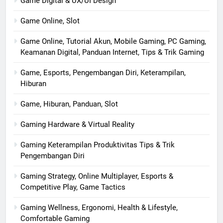
Game Digital & UX/UI Design
Game Online, Slot
Game Online, Tutorial Akun, Mobile Gaming, PC Gaming,
Keamanan Digital, Panduan Internet, Tips & Trik Gaming
Game, Esports, Pengembangan Diri, Keterampilan,
Hiburan
Game, Hiburan, Panduan, Slot
Gaming Hardware & Virtual Reality
Gaming Keterampilan Produktivitas Tips & Trik
Pengembangan Diri
Gaming Strategy, Online Multiplayer, Esports &
Competitive Play, Game Tactics
Gaming Wellness, Ergonomi, Health & Lifestyle,
Comfortable Gaming