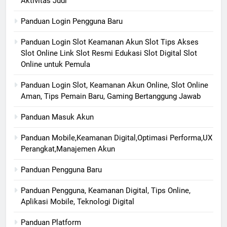
Aktivitas Judi
Panduan Login Pengguna Baru
Panduan Login Slot Keamanan Akun Slot Tips Akses
Slot Online Link Slot Resmi Edukasi Slot Digital Slot
Online untuk Pemula
Panduan Login Slot, Keamanan Akun Online, Slot Online
Aman, Tips Pemain Baru, Gaming Bertanggung Jawab
Panduan Masuk Akun
Panduan Mobile,Keamanan Digital,Optimasi Performa,UX
Perangkat,Manajemen Akun
Panduan Pengguna Baru
Panduan Pengguna, Keamanan Digital, Tips Online,
Aplikasi Mobile, Teknologi Digital
Panduan Platform