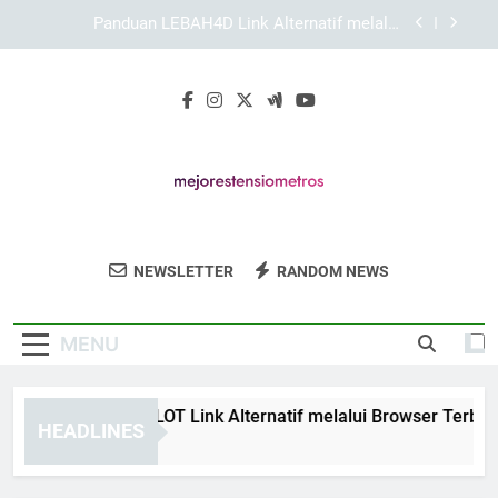
Skip
Panduan Menggunakan KAYA787 Alternatif
to
melalui Browser Desktop
content
Cara Memastikan Perangkat Tetap Optimal saat
Login KAYA787
Panduan EDWINSLOT Link Alternatif melalui
Browser Terbaru untuk Akses Lebih Stabil
Panduan LEBAH4D Link Alternatif melalui
Browser Terbaru untuk Akses Lebih Stabil
Panduan Menggunakan KAYA787 Alternatif
melalui Browser Desktop
Mejores
Temukan Alat Pengukur Tekanan Darah
Cara Memastikan Perangkat Tetap Optimal saat
NEWSLETTER
RANDOM NEWS
Tensiometros
Login KAYA787
Terbaik Dengan Panduan Dari Mejores
Tensiometros.
MENU
nduan EDWINSLOT Link Alternatif melalui Browser Terbaru unt
HEADLINES
Weeks Ago