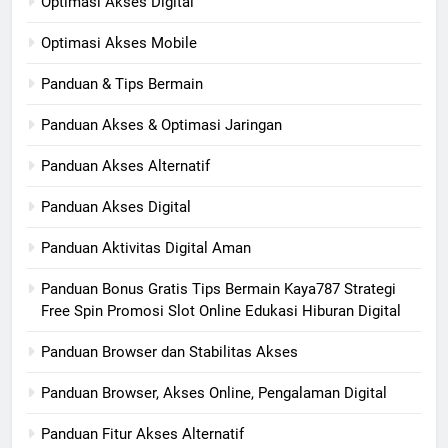
Optimasi Akses Digital
Optimasi Akses Mobile
Panduan & Tips Bermain
Panduan Akses & Optimasi Jaringan
Panduan Akses Alternatif
Panduan Akses Digital
Panduan Aktivitas Digital Aman
Panduan Bonus Gratis Tips Bermain Kaya787 Strategi
Free Spin Promosi Slot Online Edukasi Hiburan Digital
Panduan Browser dan Stabilitas Akses
Panduan Browser, Akses Online, Pengalaman Digital
Panduan Fitur Akses Alternatif