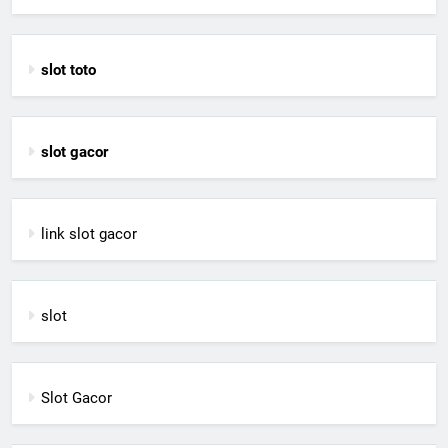
slot toto
slot gacor
link slot gacor
slot
Slot Gacor