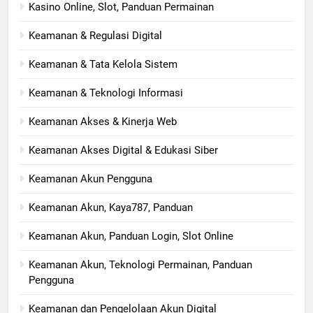
Kasino Online, Slot, Panduan Permainan
Keamanan & Regulasi Digital
Keamanan & Tata Kelola Sistem
Keamanan & Teknologi Informasi
Keamanan Akses & Kinerja Web
Keamanan Akses Digital & Edukasi Siber
Keamanan Akun Pengguna
Keamanan Akun, Kaya787, Panduan
Keamanan Akun, Panduan Login, Slot Online
Keamanan Akun, Teknologi Permainan, Panduan
Pengguna
Keamanan dan Pengelolaan Akun Digital