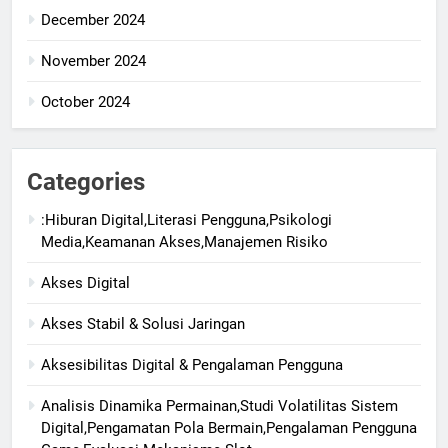
December 2024
November 2024
October 2024
Categories
:Hiburan Digital,Literasi Pengguna,Psikologi
Media,Keamanan Akses,Manajemen Risiko
Akses Digital
Akses Stabil & Solusi Jaringan
Aksesibilitas Digital & Pengalaman Pengguna
Analisis Dinamika Permainan,Studi Volatilitas Sistem
Digital,Pengamatan Pola Bermain,Pengalaman Pengguna