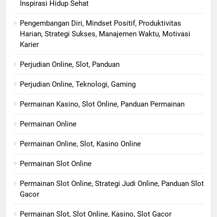
Inspirasi Hidup Sehat
Pengembangan Diri, Mindset Positif, Produktivitas
Harian, Strategi Sukses, Manajemen Waktu, Motivasi
Karier
Perjudian Online, Slot, Panduan
Perjudian Online, Teknologi, Gaming
Permainan Kasino, Slot Online, Panduan Permainan
Permainan Online
Permainan Online, Slot, Kasino Online
Permainan Slot Online
Permainan Slot Online, Strategi Judi Online, Panduan Slot
Gacor
Permainan Slot, Slot Online, Kasino, Slot Gacor