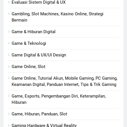
Evaluasi Sistem Digital & UX
Gambling, Slot Machines, Kasino Online, Strategi
Bermain
Game & Hiburan Digital
Game & Teknologi
Game Digital & UX/UI Design
Game Online, Slot
Game Online, Tutorial Akun, Mobile Gaming, PC Gaming,
Keamanan Digital, Panduan Internet, Tips & Trik Gaming
Game, Esports, Pengembangan Diri, Keterampilan,
Hiburan
Game, Hiburan, Panduan, Slot
Gaming Hardware & Virtual Reality