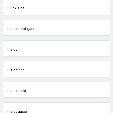
link slot
situs slot gacor
slot
slot 777
situs slot
slot gacor