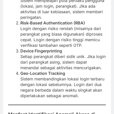
Sistem mempelajari pola perilaku pengguna
(lokasi, jam login, perangkat). Jika ada
aktivitas di luar kebiasaan, sistem memberi
peringatan.
Risk-Based Authentication (RBA)
Login dengan risiko rendah (misalnya dari
perangkat yang biasa digunakan) diproses
cepat. Login dengan risiko tinggi memicu
verifikasi tambahan seperti OTP.
Device Fingerprinting
Setiap perangkat diberi sidik unik. Jika login
dari perangkat asing, sistem dapat
menandai sebagai aktivitas mencurigakan.
Geo-Location Tracking
Sistem membandingkan lokasi login terbaru
dengan lokasi sebelumnya. Login dari dua
negara berbeda dalam waktu singkat akan
diperlakukan sebagai anomali.