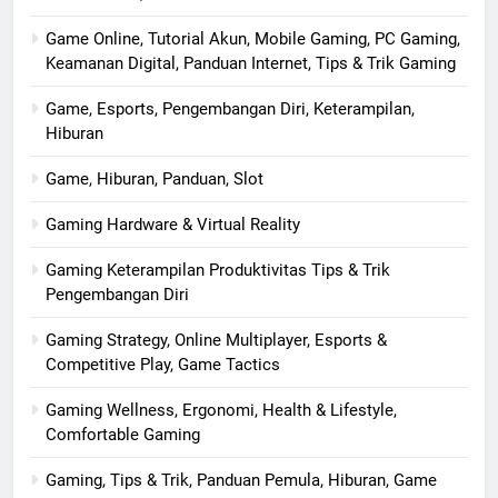
Game Online, Tutorial Akun, Mobile Gaming, PC Gaming,
Keamanan Digital, Panduan Internet, Tips & Trik Gaming
Game, Esports, Pengembangan Diri, Keterampilan,
Hiburan
Game, Hiburan, Panduan, Slot
Gaming Hardware & Virtual Reality
Gaming Keterampilan Produktivitas Tips & Trik
Pengembangan Diri
Gaming Strategy, Online Multiplayer, Esports &
Competitive Play, Game Tactics
Gaming Wellness, Ergonomi, Health & Lifestyle,
Comfortable Gaming
Gaming, Tips & Trik, Panduan Pemula, Hiburan, Game