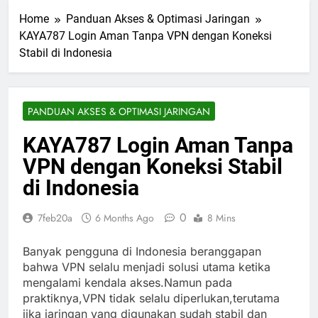
Home
Panduan Akses & Optimasi Jaringan
KAYA787 Login Aman Tanpa VPN dengan Koneksi
Stabil di Indonesia
PANDUAN AKSES & OPTIMASI JARINGAN
KAYA787 Login Aman Tanpa
VPN dengan Koneksi Stabil
di Indonesia
0
7feb20a
6 Months Ago
8 Mins
Banyak pengguna di Indonesia beranggapan
bahwa VPN selalu menjadi solusi utama ketika
mengalami kendala akses.Namun pada
praktiknya,VPN tidak selalu diperlukan,terutama
jika jaringan yang digunakan sudah stabil dan