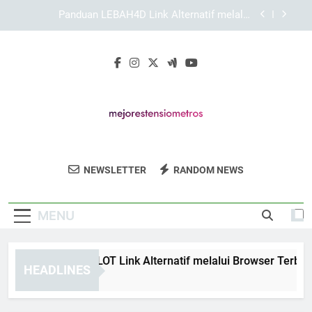
Skip
Panduan Menggunakan KAYA787 Alternatif
to
melalui Browser Desktop
content
Cara Memastikan Perangkat Tetap Optimal saat
Login KAYA787
Panduan EDWINSLOT Link Alternatif melalui
Browser Terbaru untuk Akses Lebih Stabil
Panduan LEBAH4D Link Alternatif melalui
Browser Terbaru untuk Akses Lebih Stabil
Panduan Menggunakan KAYA787 Alternatif
melalui Browser Desktop
Mejores
Temukan Alat Pengukur Tekanan Darah
Cara Memastikan Perangkat Tetap Optimal saat
NEWSLETTER
RANDOM NEWS
Tensiometros
Login KAYA787
Terbaik Dengan Panduan Dari Mejores
Tensiometros.
MENU
nduan EDWINSLOT Link Alternatif melalui Browser Terbaru unt
HEADLINES
Weeks Ago