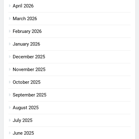
April 2026
March 2026
February 2026
January 2026
December 2025
November 2025
October 2025
September 2025
August 2025
July 2025
June 2025