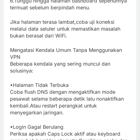
6.Tunggu hingga halaman dashboard sepenuhnya
termuat sebelum berpindah menu.
Jika halaman terasa lambat,coba uji koneksi
melalui data seluler untuk memastikan masalah
bukan berasal dari WiFi.
Mengatasi Kendala Umum Tanpa Menggunakan
VPN
Beberapa kendala yang sering muncul dan
solusinya:
•Halaman Tidak Terbuka
Coba flush DNS dengan mengaktifkan mode
pesawat selama beberapa detik lalu nonaktifkan
kembali.Atau restart perangkat untuk
menyegarkan jaringan.
•Login Gagal Berulang
Periksa apakah Caps Lock aktif atau keyboard