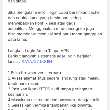
dan stabil.
Jika mengalami error login,coba bersihkan cache
dan cookie lama yang tersimpan sering
menyebabkan konflik sesi atau gagal
autentikasi.Menggunakan mode incognito juga
bisa membantu memulai sesi baru tanpa gangguan
data lama.
Langkah Login Aman Tanpa VPN
Berikut langkah sistematis agar login berjalan
lancar:
KAYA787 LOGIN
1.Buka browser versi terbaru.
2.Akses alamat situs secara langsung atau melalui
bookmark resmi.
3.Pastikan ikon HTTPS aktif tanpa peringatan
keamanan.
4.Masukkan username dan password dengan teliti.
5.Selesaikan verifikasi tambahan jika diminta.