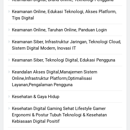
Keamanan Online, Edukasi Teknologi, Akses Platform,
Tips Digital
Keamanan Online, Taruhan Online, Panduan Login
Keamanan Siber, Infrastruktur Jaringan, Teknologi Cloud,
Sistem Digital Modern, Inovasi IT
Keamanan Siber, Teknologi Digital, Edukasi Pengguna
Keandalan Akses Digital,Manajemen Sistem
Online,Infrastruktur Platform,Optimalisasi
Layanan,Pengalaman Pengguna
Kesehatan & Gaya Hidup
Kesehatan Digital Gaming Sehat Lifestyle Gamer
Ergonomi & Postur Tubuh Teknologi & Kesehatan
Kebiasaan Digital Positif