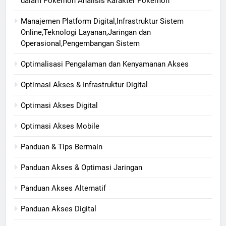
dalam Pokémon Analisis Karakter Pokémon
Manajemen Platform Digital,Infrastruktur Sistem
Online,Teknologi Layanan,Jaringan dan
Operasional,Pengembangan Sistem
Optimalisasi Pengalaman dan Kenyamanan Akses
Optimasi Akses & Infrastruktur Digital
Optimasi Akses Digital
Optimasi Akses Mobile
Panduan & Tips Bermain
Panduan Akses & Optimasi Jaringan
Panduan Akses Alternatif
Panduan Akses Digital