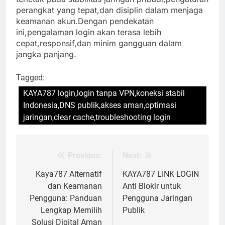
perangkat yang tepat,dan disiplin dalam menjaga
keamanan akun.Dengan pendekatan
ini,pengalaman login akan terasa lebih
cepat,responsif,dan minim gangguan dalam
jangka panjang.
Tagged:
KAYA787 login,login tanpa VPN,koneksi stabil
Indonesia,DNS publik,akses aman,optimasi
jaringan,clear cache,troubleshooting login
Previous:
Next:
Post
navigation
Kaya787 Alternatif
KAYA787 LINK LOGIN
dan Keamanan
Anti Blokir untuk
Pengguna: Panduan
Pengguna Jaringan
Lengkap Memilih
Publik
Solusi Digital Aman