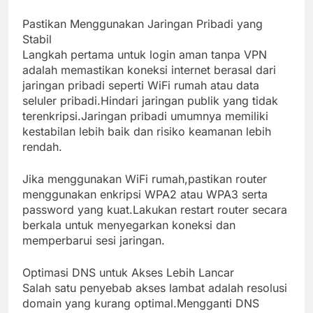
Pastikan Menggunakan Jaringan Pribadi yang
Stabil
Langkah pertama untuk login aman tanpa VPN
adalah memastikan koneksi internet berasal dari
jaringan pribadi seperti WiFi rumah atau data
seluler pribadi.Hindari jaringan publik yang tidak
terenkripsi.Jaringan pribadi umumnya memiliki
kestabilan lebih baik dan risiko keamanan lebih
rendah.
Jika menggunakan WiFi rumah,pastikan router
menggunakan enkripsi WPA2 atau WPA3 serta
password yang kuat.Lakukan restart router secara
berkala untuk menyegarkan koneksi dan
memperbarui sesi jaringan.
Optimasi DNS untuk Akses Lebih Lancar
Salah satu penyebab akses lambat adalah resolusi
domain yang kurang optimal.Mengganti DNS