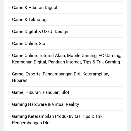
Game & Hiburan Digital
Game & Teknologi
Game Digital & UX/UI Design
Game Online, Slot
Game Online, Tutorial Akun, Mobile Gaming, PC Gaming,
Keamanan Digital, Panduan Internet, Tips & Trik Gaming
Game, Esports, Pengembangan Diri, Keterampilan,
Hiburan
Game, Hiburan, Panduan, Slot
Gaming Hardware & Virtual Reality
Gaming Keterampilan Produktivitas Tips & Trik
Pengembangan Diri