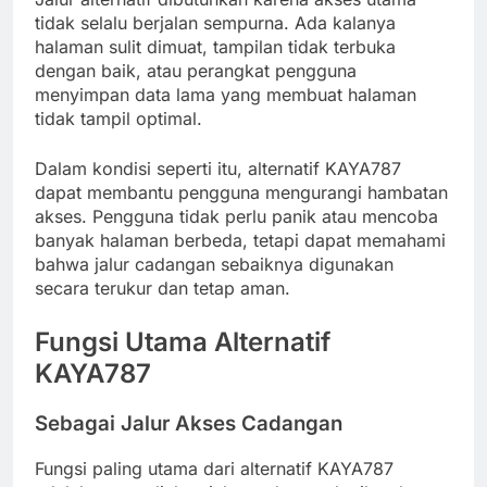
tidak selalu berjalan sempurna. Ada kalanya
halaman sulit dimuat, tampilan tidak terbuka
dengan baik, atau perangkat pengguna
menyimpan data lama yang membuat halaman
tidak tampil optimal.
Dalam kondisi seperti itu, alternatif KAYA787
dapat membantu pengguna mengurangi hambatan
akses. Pengguna tidak perlu panik atau mencoba
banyak halaman berbeda, tetapi dapat memahami
bahwa jalur cadangan sebaiknya digunakan
secara terukur dan tetap aman.
Fungsi Utama Alternatif
KAYA787
Sebagai Jalur Akses Cadangan
Fungsi paling utama dari alternatif KAYA787