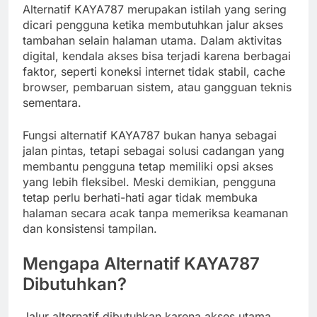
Alternatif KAYA787 merupakan istilah yang sering
dicari pengguna ketika membutuhkan jalur akses
tambahan selain halaman utama. Dalam aktivitas
digital, kendala akses bisa terjadi karena berbagai
faktor, seperti koneksi internet tidak stabil, cache
browser, pembaruan sistem, atau gangguan teknis
sementara.
Fungsi alternatif KAYA787 bukan hanya sebagai
jalan pintas, tetapi sebagai solusi cadangan yang
membantu pengguna tetap memiliki opsi akses
yang lebih fleksibel. Meski demikian, pengguna
tetap perlu berhati-hati agar tidak membuka
halaman secara acak tanpa memeriksa keamanan
dan konsistensi tampilan.
Mengapa Alternatif KAYA787
Dibutuhkan?
Jalur alternatif dibutuhkan karena akses utama