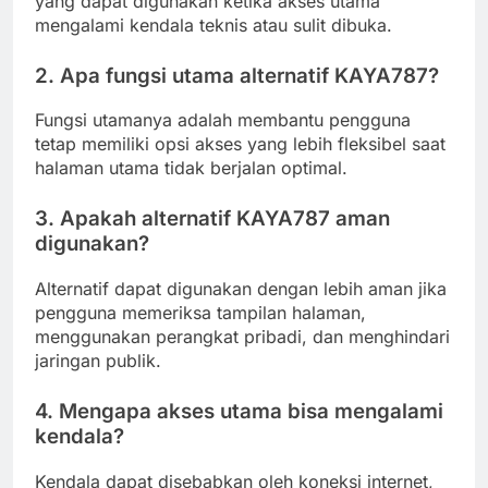
yang dapat digunakan ketika akses utama
mengalami kendala teknis atau sulit dibuka.
2. Apa fungsi utama alternatif KAYA787?
Fungsi utamanya adalah membantu pengguna
tetap memiliki opsi akses yang lebih fleksibel saat
halaman utama tidak berjalan optimal.
3. Apakah alternatif KAYA787 aman
digunakan?
Alternatif dapat digunakan dengan lebih aman jika
pengguna memeriksa tampilan halaman,
menggunakan perangkat pribadi, dan menghindari
jaringan publik.
4. Mengapa akses utama bisa mengalami
kendala?
Kendala dapat disebabkan oleh koneksi internet,