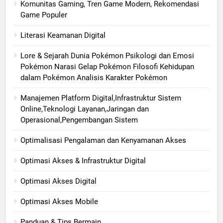
Komunitas Gaming, Tren Game Modern, Rekomendasi
Game Populer
Literasi Keamanan Digital
Lore & Sejarah Dunia Pokémon Psikologi dan Emosi
Pokémon Narasi Gelap Pokémon Filosofi Kehidupan
dalam Pokémon Analisis Karakter Pokémon
Manajemen Platform Digital,Infrastruktur Sistem
Online,Teknologi Layanan,Jaringan dan
Operasional,Pengembangan Sistem
Optimalisasi Pengalaman dan Kenyamanan Akses
Optimasi Akses & Infrastruktur Digital
Optimasi Akses Digital
Optimasi Akses Mobile
Panduan & Tips Bermain