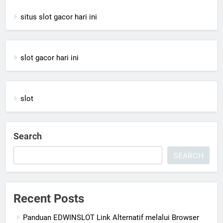
situs slot gacor hari ini
slot gacor hari ini
slot
Search
SEARCH
Recent Posts
Panduan EDWINSLOT Link Alternatif melalui Browser