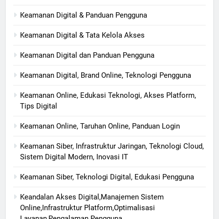
Keamanan Digital & Panduan Pengguna
Keamanan Digital & Tata Kelola Akses
Keamanan Digital dan Panduan Pengguna
Keamanan Digital, Brand Online, Teknologi Pengguna
Keamanan Online, Edukasi Teknologi, Akses Platform,
Tips Digital
Keamanan Online, Taruhan Online, Panduan Login
Keamanan Siber, Infrastruktur Jaringan, Teknologi Cloud,
Sistem Digital Modern, Inovasi IT
Keamanan Siber, Teknologi Digital, Edukasi Pengguna
Keandalan Akses Digital,Manajemen Sistem
Online,Infrastruktur Platform,Optimalisasi
Layanan,Pengalaman Pengguna