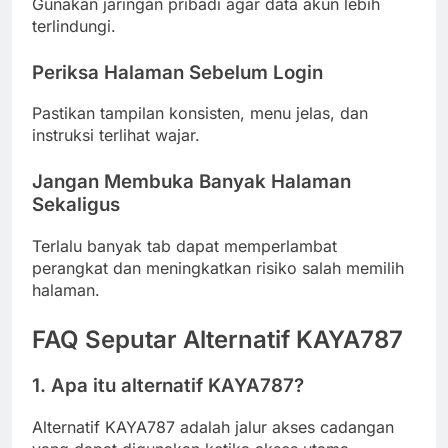
Gunakan jaringan pribadi agar data akun lebih
terlindungi.
Periksa Halaman Sebelum Login
Pastikan tampilan konsisten, menu jelas, dan
instruksi terlihat wajar.
Jangan Membuka Banyak Halaman
Sekaligus
Terlalu banyak tab dapat memperlambat
perangkat dan meningkatkan risiko salah memilih
halaman.
FAQ Seputar Alternatif KAYA787
1. Apa itu alternatif KAYA787?
Alternatif KAYA787 adalah jalur akses cadangan