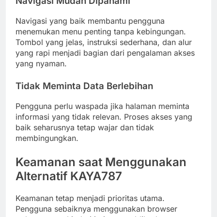
Navigasi Mudah Dipahami
Navigasi yang baik membantu pengguna
menemukan menu penting tanpa kebingungan.
Tombol yang jelas, instruksi sederhana, dan alur
yang rapi menjadi bagian dari pengalaman akses
yang nyaman.
Tidak Meminta Data Berlebihan
Pengguna perlu waspada jika halaman meminta
informasi yang tidak relevan. Proses akses yang
baik seharusnya tetap wajar dan tidak
membingungkan.
Keamanan saat Menggunakan
Alternatif KAYA787
Keamanan tetap menjadi prioritas utama.
Pengguna sebaiknya menggunakan browser