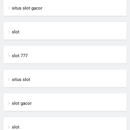
situs slot gacor
slot
slot 777
situs slot
slot gacor
slot