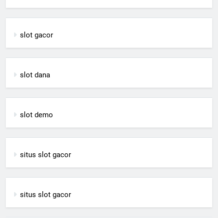
slot gacor
slot dana
slot demo
situs slot gacor
situs slot gacor