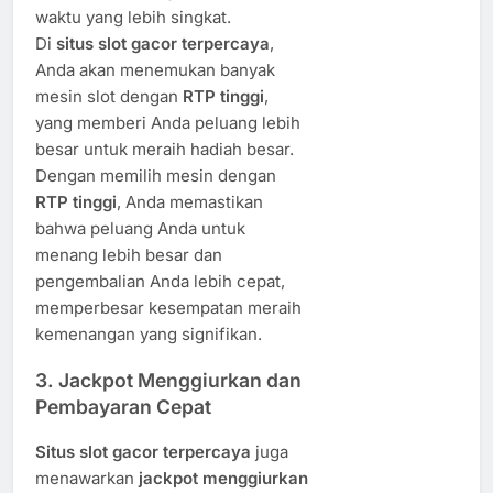
waktu yang lebih singkat.
Di
situs slot gacor terpercaya
,
Anda akan menemukan banyak
mesin slot dengan
RTP tinggi
,
yang memberi Anda peluang lebih
besar untuk meraih hadiah besar.
Dengan memilih mesin dengan
RTP tinggi
, Anda memastikan
bahwa peluang Anda untuk
menang lebih besar dan
pengembalian Anda lebih cepat,
memperbesar kesempatan meraih
kemenangan yang signifikan.
3.
Jackpot Menggiurkan dan
Pembayaran Cepat
Situs slot gacor terpercaya
juga
menawarkan
jackpot menggiurkan