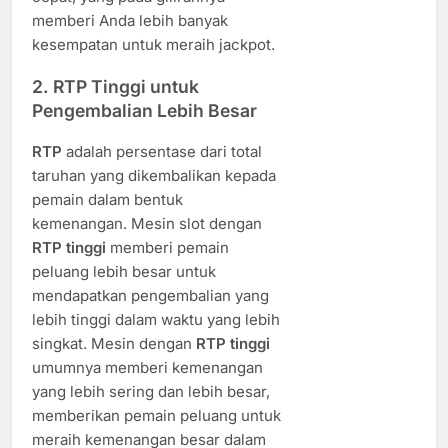
memberi Anda lebih banyak
kesempatan untuk meraih jackpot.
2.
RTP Tinggi untuk
Pengembalian Lebih Besar
RTP
adalah persentase dari total
taruhan yang dikembalikan kepada
pemain dalam bentuk
kemenangan. Mesin slot dengan
RTP tinggi
memberi pemain
peluang lebih besar untuk
mendapatkan pengembalian yang
lebih tinggi dalam waktu yang lebih
singkat. Mesin dengan
RTP tinggi
umumnya memberi kemenangan
yang lebih sering dan lebih besar,
memberikan pemain peluang untuk
meraih kemenangan besar dalam