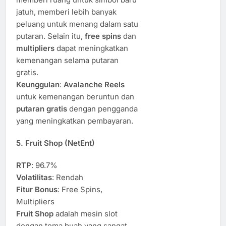
jatuh, memberi lebih banyak
peluang untuk menang dalam satu
putaran. Selain itu,
free spins
dan
multipliers
dapat meningkatkan
kemenangan selama putaran
gratis.
Keunggulan
:
Avalanche Reels
untuk kemenangan beruntun dan
putaran gratis
dengan pengganda
yang meningkatkan pembayaran.
5.
Fruit Shop (NetEnt)
RTP
: 96.7%
Volatilitas
: Rendah
Fitur Bonus
: Free Spins,
Multipliers
Fruit Shop
adalah mesin slot
dengan tema buah yang sangat