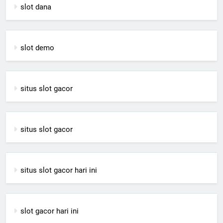
slot dana
slot demo
situs slot gacor
situs slot gacor
situs slot gacor hari ini
slot gacor hari ini