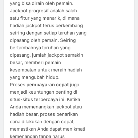
yang bisa diraih oleh pemain.
Jackpot progresif adalah salah
satu fitur yang menarik, di mana
hadiah jackpot terus berkembang
seiring dengan setiap taruhan yang
dipasang oleh pemain. Seiring
bertambahnya taruhan yang
dipasang, jumlah jackpot semakin
besar, memberi pemain
kesempatan untuk meraih hadiah
yang mengubah hidup.
Proses
pembayaran cepat
juga
menjadi keuntungan penting di
situs-situs terpercaya ini. Ketika
Anda memenangkan jackpot atau
hadiah besar, proses penarikan
dana dilakukan dengan cepat,
memastikan Anda dapat menikmati
kemenangan tanpa harus