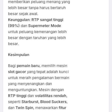
memberikan peluang menang yang
lebih besar tanpa harus bertaruh
besar sejak awal.
Keunggulan
:
RTP sangat tinggi
(99%)
dan
Supermeter Mode
untuk peluang kemenangan lebih
besar dengan taruhan yang lebih
besar.
Kesimpulan
Bagi
pemain baru
, memilih mesin
slot gacor
yang tepat adalah kunci
untuk meraih pengalaman bermain
yang menyenangkan dan
menguntungkan. Mesin dengan
RTP tinggi
dan
volatilitas rendah
,
seperti
Starburst
,
Blood Suckers
,
dan
Twin Spin
, menawarkan
fitur