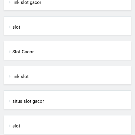
link slot gacor
slot
Slot Gacor
link slot
situs slot gacor
slot