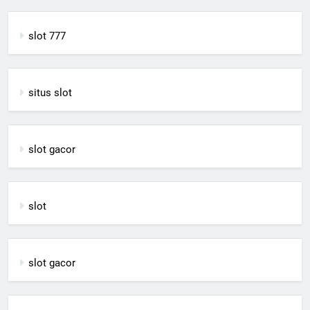
slot 777
situs slot
slot gacor
slot
slot gacor