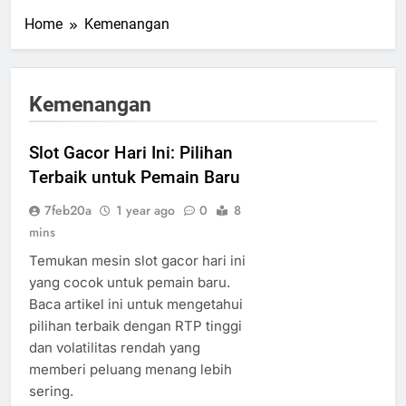
Home
Kemenangan
Kemenangan
Slot Gacor Hari Ini: Pilihan
Terbaik untuk Pemain Baru
7feb20a
1 year ago
0
8
mins
Temukan mesin slot gacor hari ini
yang cocok untuk pemain baru.
Baca artikel ini untuk mengetahui
pilihan terbaik dengan RTP tinggi
dan volatilitas rendah yang
memberi peluang menang lebih
sering.