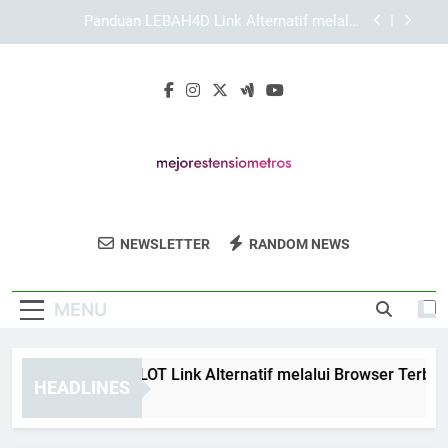
Skip
Panduan Menggunakan KAYA787 Alternatif
to
melalui Browser Desktop
content
Cara Memastikan Perangkat Tetap Optimal saat
Login KAYA787
Panduan EDWINSLOT Link Alternatif melalui
Browser Terbaru untuk Akses Lebih Stabil
Panduan LEBAH4D Link Alternatif melalui
Browser Terbaru untuk Akses Lebih Stabil
Panduan Menggunakan KAYA787 Alternatif
melalui Browser Desktop
Mejores
Temukan Alat Pengukur Tekanan Darah
Cara Memastikan Perangkat Tetap Optimal saat
NEWSLETTER
RANDOM NEWS
Tensiometros
Login KAYA787
Terbaik Dengan Panduan Dari Mejores
Tensiometros.
MENU
nduan EDWINSLOT Link Alternatif melalui Browser Terbaru unt
HEADLINES
Weeks Ago