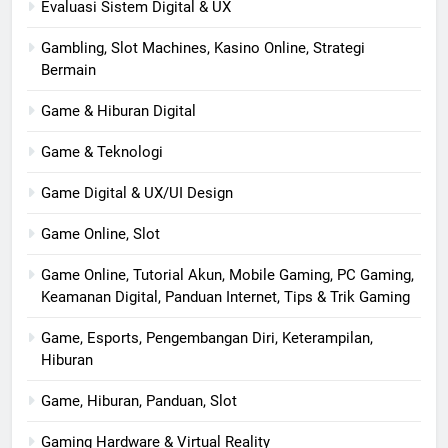
Evaluasi Sistem Digital & UX
Gambling, Slot Machines, Kasino Online, Strategi
Bermain
Game & Hiburan Digital
Game & Teknologi
Game Digital & UX/UI Design
Game Online, Slot
Game Online, Tutorial Akun, Mobile Gaming, PC Gaming,
Keamanan Digital, Panduan Internet, Tips & Trik Gaming
Game, Esports, Pengembangan Diri, Keterampilan,
Hiburan
Game, Hiburan, Panduan, Slot
Gaming Hardware & Virtual Reality