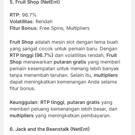
5.
Fruit Shop (NetEnt)
RTP
: 96.7%
Volatilitas
: Rendah
Fitur Bonus
: Free Spins, Multipliers
Fruit Shop
adalah mesin slot dengan tema buah
yang sangat cocok untuk pemain baru. Dengan
RTP tinggi (96.7%)
dan volatilitas rendah,
Fruit
Shop
menawarkan
putaran gratis
yang memberi
pemain kesempatan untuk menang lebih banyak
tanpa menambah taruhan. Selain itu,
multipliers
dapat meningkatkan kemenangan Anda selama
fitur bonus.
Keunggulan
:
RTP tinggi
,
putaran gratis
yang
memberi peluang kemenangan lebih besar, dan
multipliers
yang meningkatkan pembayaran.
6.
Jack and the Beanstalk (NetEnt)