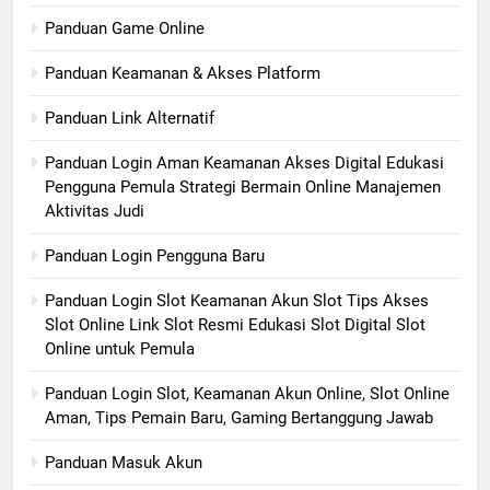
Panduan Game Online
Panduan Keamanan & Akses Platform
Panduan Link Alternatif
Panduan Login Aman Keamanan Akses Digital Edukasi
Pengguna Pemula Strategi Bermain Online Manajemen
Aktivitas Judi
Panduan Login Pengguna Baru
Panduan Login Slot Keamanan Akun Slot Tips Akses
Slot Online Link Slot Resmi Edukasi Slot Digital Slot
Online untuk Pemula
Panduan Login Slot, Keamanan Akun Online, Slot Online
Aman, Tips Pemain Baru, Gaming Bertanggung Jawab
Panduan Masuk Akun