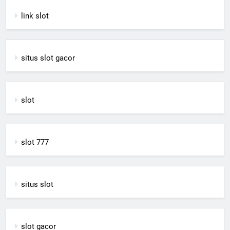
link slot
situs slot gacor
slot
slot 777
situs slot
slot gacor