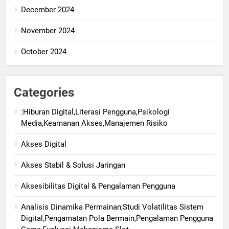
December 2024
November 2024
October 2024
Categories
:Hiburan Digital,Literasi Pengguna,Psikologi
Media,Keamanan Akses,Manajemen Risiko
Akses Digital
Akses Stabil & Solusi Jaringan
Aksesibilitas Digital & Pengalaman Pengguna
Analisis Dinamika Permainan,Studi Volatilitas Sistem
Digital,Pengamatan Pola Bermain,Pengalaman Pengguna