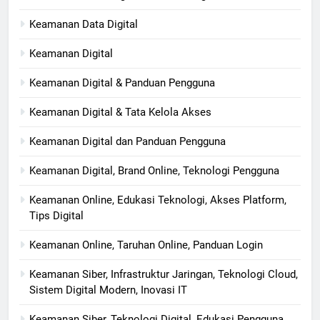
Keamanan Data Digital
Keamanan Digital
Keamanan Digital & Panduan Pengguna
Keamanan Digital & Tata Kelola Akses
Keamanan Digital dan Panduan Pengguna
Keamanan Digital, Brand Online, Teknologi Pengguna
Keamanan Online, Edukasi Teknologi, Akses Platform,
Tips Digital
Keamanan Online, Taruhan Online, Panduan Login
Keamanan Siber, Infrastruktur Jaringan, Teknologi Cloud,
Sistem Digital Modern, Inovasi IT
Keamanan Siber, Teknologi Digital, Edukasi Pengguna