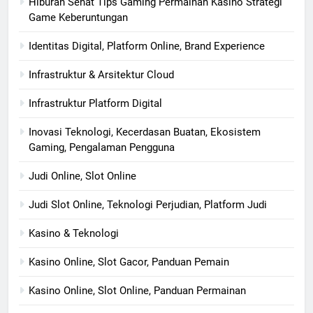
Hiburan Sehat Tips Gaming Permainan Kasino Strategi
Game Keberuntungan
Identitas Digital, Platform Online, Brand Experience
Infrastruktur & Arsitektur Cloud
Infrastruktur Platform Digital
Inovasi Teknologi, Kecerdasan Buatan, Ekosistem
Gaming, Pengalaman Pengguna
Judi Online, Slot Online
Judi Slot Online, Teknologi Perjudian, Platform Judi
Kasino & Teknologi
Kasino Online, Slot Gacor, Panduan Pemain
Kasino Online, Slot Online, Panduan Permainan