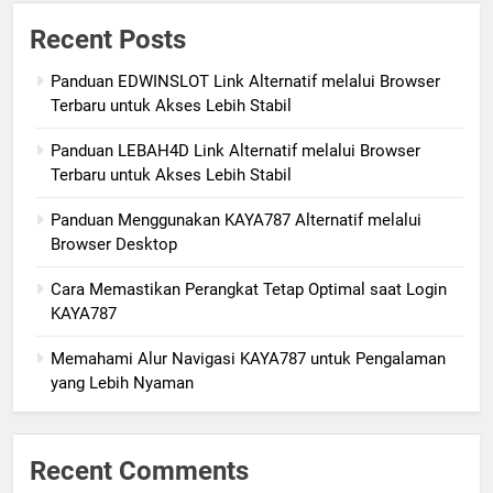
Recent Posts
Panduan EDWINSLOT Link Alternatif melalui Browser
Terbaru untuk Akses Lebih Stabil
Panduan LEBAH4D Link Alternatif melalui Browser
Terbaru untuk Akses Lebih Stabil
Panduan Menggunakan KAYA787 Alternatif melalui
Browser Desktop
Cara Memastikan Perangkat Tetap Optimal saat Login
KAYA787
Memahami Alur Navigasi KAYA787 untuk Pengalaman
yang Lebih Nyaman
Recent Comments