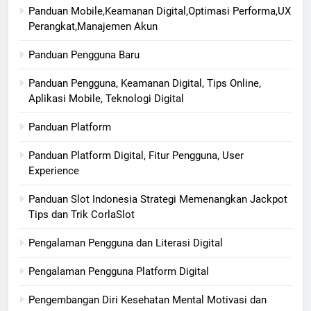
Panduan Mobile,Keamanan Digital,Optimasi Performa,UX
Perangkat,Manajemen Akun
Panduan Pengguna Baru
Panduan Pengguna, Keamanan Digital, Tips Online,
Aplikasi Mobile, Teknologi Digital
Panduan Platform
Panduan Platform Digital, Fitur Pengguna, User
Experience
Panduan Slot Indonesia Strategi Memenangkan Jackpot
Tips dan Trik CorlaSlot
Pengalaman Pengguna dan Literasi Digital
Pengalaman Pengguna Platform Digital
Pengembangan Diri Kesehatan Mental Motivasi dan