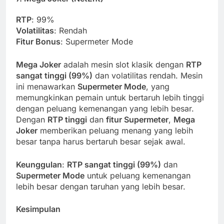
RTP
: 99%
Volatilitas
: Rendah
Fitur Bonus
: Supermeter Mode
Mega Joker
adalah mesin slot klasik dengan
RTP
sangat tinggi (99%)
dan volatilitas rendah. Mesin
ini menawarkan
Supermeter Mode
, yang
memungkinkan pemain untuk bertaruh lebih tinggi
dengan peluang kemenangan yang lebih besar.
Dengan
RTP tinggi
dan
fitur Supermeter
,
Mega
Joker
memberikan peluang menang yang lebih
besar tanpa harus bertaruh besar sejak awal.
Keunggulan
:
RTP sangat tinggi (99%)
dan
Supermeter Mode
untuk peluang kemenangan
lebih besar dengan taruhan yang lebih besar.
Kesimpulan