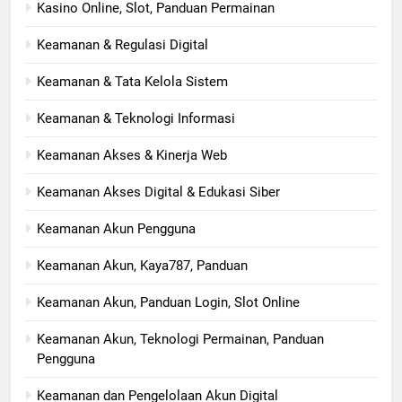
Kasino Online, Slot, Panduan Permainan
Keamanan & Regulasi Digital
Keamanan & Tata Kelola Sistem
Keamanan & Teknologi Informasi
Keamanan Akses & Kinerja Web
Keamanan Akses Digital & Edukasi Siber
Keamanan Akun Pengguna
Keamanan Akun, Kaya787, Panduan
Keamanan Akun, Panduan Login, Slot Online
Keamanan Akun, Teknologi Permainan, Panduan
Pengguna
Keamanan dan Pengelolaan Akun Digital