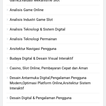
Game,Evaluasi Mekanisme Slot
Analisis Game Online
Analisis Industri Game Slot
Analisis Teknologi & Sistem Digital
Analisis Teknologi Permainan
Arsitektur Navigasi Pengguna
Budaya Digital & Desain Visual Interaktif
Casino, Slot Online, Pembayaran Cepat dan Aman
Desain Antarmuka Digital,Pengalaman Pengguna
Modern,Optimasi Platform Online,Arsitektur Sistem
Interaktif
Desain Digital & Pengalaman Pengguna