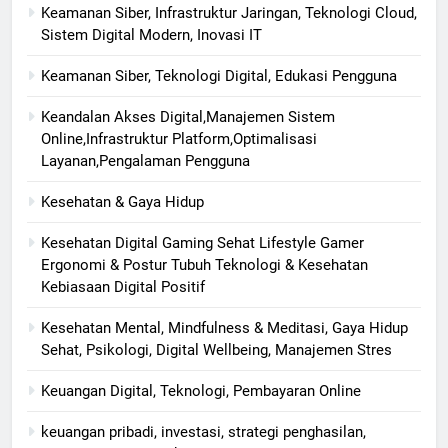
Keamanan Siber, Infrastruktur Jaringan, Teknologi Cloud,
Sistem Digital Modern, Inovasi IT
Keamanan Siber, Teknologi Digital, Edukasi Pengguna
Keandalan Akses Digital,Manajemen Sistem
Online,Infrastruktur Platform,Optimalisasi
Layanan,Pengalaman Pengguna
Kesehatan & Gaya Hidup
Kesehatan Digital Gaming Sehat Lifestyle Gamer
Ergonomi & Postur Tubuh Teknologi & Kesehatan
Kebiasaan Digital Positif
Kesehatan Mental, Mindfulness & Meditasi, Gaya Hidup
Sehat, Psikologi, Digital Wellbeing, Manajemen Stres
Keuangan Digital, Teknologi, Pembayaran Online
keuangan pribadi, investasi, strategi penghasilan,