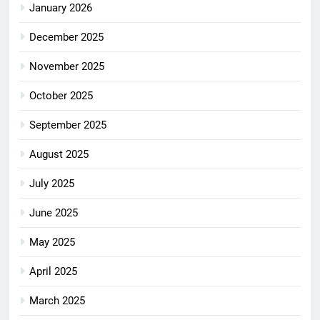
January 2026
December 2025
November 2025
October 2025
September 2025
August 2025
July 2025
June 2025
May 2025
April 2025
March 2025