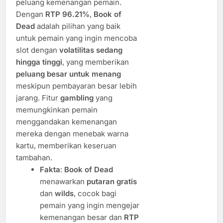
peluang kemenangan pemain.
Dengan
RTP 96.21%
,
Book of
Dead
adalah pilihan yang baik
untuk pemain yang ingin mencoba
slot dengan
volatilitas sedang
hingga tinggi
, yang memberikan
peluang besar untuk menang
meskipun pembayaran besar lebih
jarang. Fitur
gambling
yang
memungkinkan pemain
menggandakan kemenangan
mereka dengan menebak warna
kartu, memberikan keseruan
tambahan.
Fakta
:
Book of Dead
menawarkan
putaran gratis
dan
wilds
, cocok bagi
pemain yang ingin mengejar
kemenangan besar dan
RTP