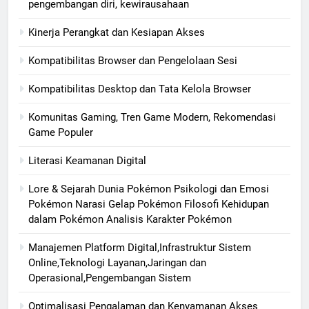
pengembangan diri, kewirausahaan
Kinerja Perangkat dan Kesiapan Akses
Kompatibilitas Browser dan Pengelolaan Sesi
Kompatibilitas Desktop dan Tata Kelola Browser
Komunitas Gaming, Tren Game Modern, Rekomendasi
Game Populer
Literasi Keamanan Digital
Lore & Sejarah Dunia Pokémon Psikologi dan Emosi
Pokémon Narasi Gelap Pokémon Filosofi Kehidupan
dalam Pokémon Analisis Karakter Pokémon
Manajemen Platform Digital,Infrastruktur Sistem
Online,Teknologi Layanan,Jaringan dan
Operasional,Pengembangan Sistem
Optimalisasi Pengalaman dan Kenyamanan Akses