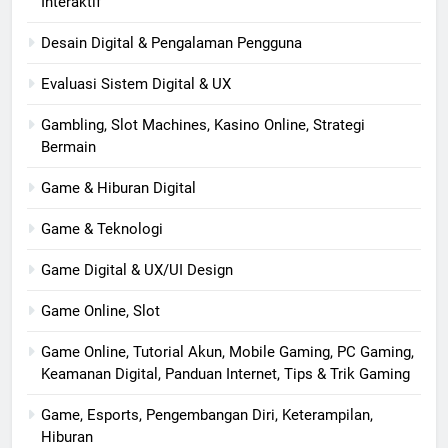
Interaktif
Desain Digital & Pengalaman Pengguna
Evaluasi Sistem Digital & UX
Gambling, Slot Machines, Kasino Online, Strategi
Bermain
Game & Hiburan Digital
Game & Teknologi
Game Digital & UX/UI Design
Game Online, Slot
Game Online, Tutorial Akun, Mobile Gaming, PC Gaming,
Keamanan Digital, Panduan Internet, Tips & Trik Gaming
Game, Esports, Pengembangan Diri, Keterampilan,
Hiburan