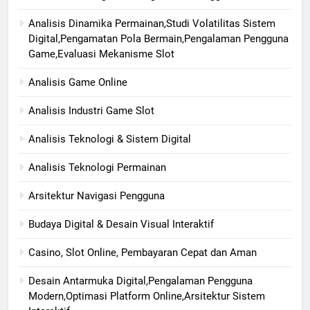
Analisis Dinamika Permainan,Studi Volatilitas Sistem
Digital,Pengamatan Pola Bermain,Pengalaman Pengguna
Game,Evaluasi Mekanisme Slot
Analisis Game Online
Analisis Industri Game Slot
Analisis Teknologi & Sistem Digital
Analisis Teknologi Permainan
Arsitektur Navigasi Pengguna
Budaya Digital & Desain Visual Interaktif
Casino, Slot Online, Pembayaran Cepat dan Aman
Desain Antarmuka Digital,Pengalaman Pengguna
Modern,Optimasi Platform Online,Arsitektur Sistem