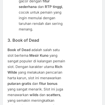
gacor dengan
fitur
sederhana
dan
RTP tinggi
,
cocok untuk pemain yang
ingin memulai dengan
taruhan rendah dan sering
menang.
3.
Book of Dead
Book of Dead
adalah salah satu
slot bertema
Mesir Kuno
yang
sangat populer di kalangan pemain
slot. Dengan karakter utama
Rich
Wilde
yang melakukan pencarian
harta karun, slot ini menawarkan
putaran gratis
dan
fitur bonus
yang sangat menarik. Slot ini juga
menawarkan
wilds
dan
scatters
,
yang semakin meningkatkan