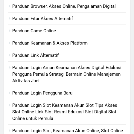
Panduan Browser, Akses Online, Pengalaman Digital
Panduan Fitur Akses Alternatif
Panduan Game Online
Panduan Keamanan & Akses Platform
Panduan Link Alternatif
Panduan Login Aman Keamanan Akses Digital Edukasi
Pengguna Pemula Strategi Bermain Online Manajemen
Aktivitas Judi
Panduan Login Pengguna Baru
Panduan Login Slot Keamanan Akun Slot Tips Akses
Slot Online Link Slot Resmi Edukasi Slot Digital Slot
Online untuk Pemula
Panduan Login Slot, Keamanan Akun Online, Slot Online