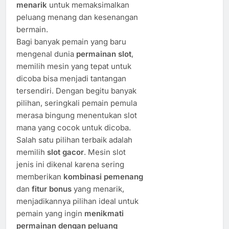
menarik
untuk memaksimalkan
peluang menang dan kesenangan
bermain.
Bagi banyak pemain yang baru
mengenal dunia
permainan slot
,
memilih mesin yang tepat untuk
dicoba bisa menjadi tantangan
tersendiri. Dengan begitu banyak
pilihan, seringkali pemain pemula
merasa bingung menentukan slot
mana yang cocok untuk dicoba.
Salah satu pilihan terbaik adalah
memilih
slot gacor
. Mesin slot
jenis ini dikenal karena sering
memberikan
kombinasi pemenang
dan
fitur bonus
yang menarik,
menjadikannya pilihan ideal untuk
pemain yang ingin
menikmati
permainan dengan peluang