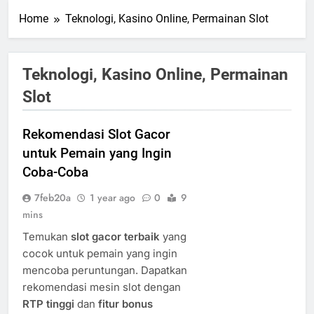
Home
Teknologi, Kasino Online, Permainan Slot
Teknologi, Kasino Online, Permainan
Slot
Rekomendasi Slot Gacor
untuk Pemain yang Ingin
Coba-Coba
7feb20a
1 year ago
0
9
mins
Temukan
slot gacor terbaik
yang
cocok untuk pemain yang ingin
mencoba peruntungan. Dapatkan
rekomendasi mesin slot dengan
RTP tinggi
dan
fitur bonus