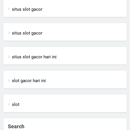
situs slot gacor
situs slot gacor
situs slot gacor hari ini
slot gacor hari ini
slot
Search