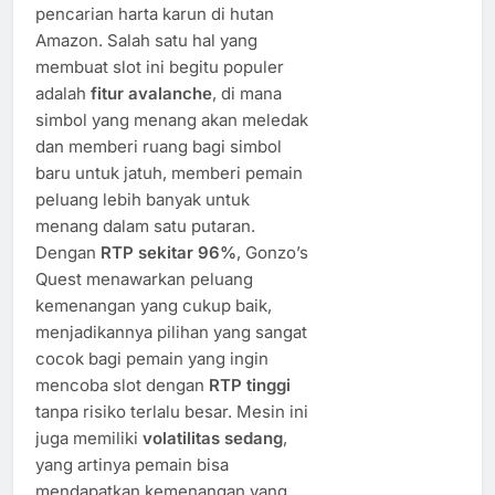
pencarian harta karun di hutan
Amazon. Salah satu hal yang
membuat slot ini begitu populer
adalah
fitur avalanche
, di mana
simbol yang menang akan meledak
dan memberi ruang bagi simbol
baru untuk jatuh, memberi pemain
peluang lebih banyak untuk
menang dalam satu putaran.
Dengan
RTP sekitar 96%
, Gonzo’s
Quest menawarkan peluang
kemenangan yang cukup baik,
menjadikannya pilihan yang sangat
cocok bagi pemain yang ingin
mencoba slot dengan
RTP tinggi
tanpa risiko terlalu besar. Mesin ini
juga memiliki
volatilitas sedang
,
yang artinya pemain bisa
mendapatkan kemenangan yang