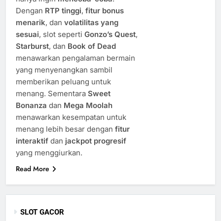
Dengan
RTP tinggi
,
fitur bonus
menarik
, dan
volatilitas yang
sesuai
, slot seperti
Gonzo’s Quest
,
Starburst
, dan
Book of Dead
menawarkan pengalaman bermain
yang menyenangkan sambil
memberikan peluang untuk
menang. Sementara
Sweet
Bonanza
dan
Mega Moolah
menawarkan kesempatan untuk
menang lebih besar dengan
fitur
interaktif
dan
jackpot progresif
yang menggiurkan.
Read More
SLOT GACOR