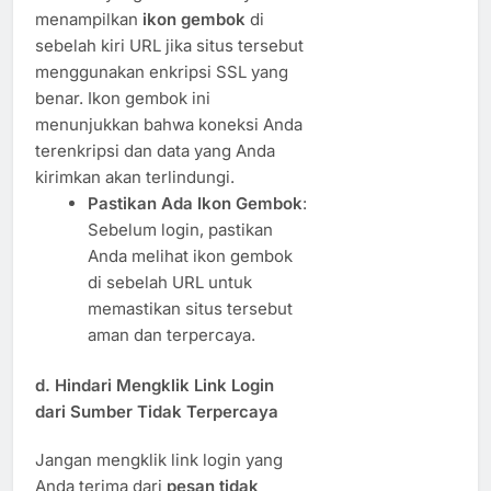
menampilkan
ikon gembok
di
sebelah kiri URL jika situs tersebut
menggunakan enkripsi SSL yang
benar. Ikon gembok ini
menunjukkan bahwa koneksi Anda
terenkripsi dan data yang Anda
kirimkan akan terlindungi.
Pastikan Ada Ikon Gembok
:
Sebelum login, pastikan
Anda melihat ikon gembok
di sebelah URL untuk
memastikan situs tersebut
aman dan terpercaya.
d.
Hindari Mengklik Link Login
dari Sumber Tidak Terpercaya
Jangan mengklik link login yang
Anda terima dari
pesan tidak