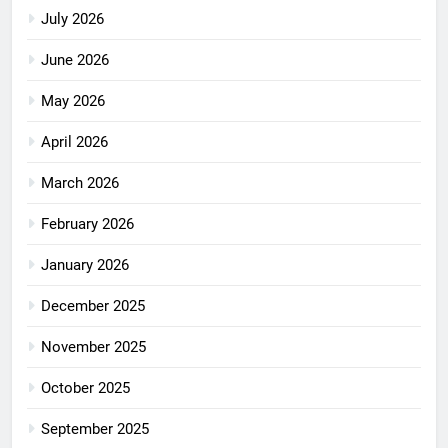
July 2026
June 2026
May 2026
April 2026
March 2026
February 2026
January 2026
December 2025
November 2025
October 2025
September 2025