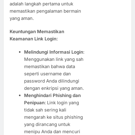
adalah langkah pertama untuk
memastikan pengalaman bermain
yang aman.
Keuntungan Memastikan
Keamanan Link Login:
Melindungi Informasi Login
:
Menggunakan link yang sah
memastikan bahwa data
seperti username dan
password Anda dilindungi
dengan enkripsi yang aman.
Menghindari Phishing dan
Penipuan
: Link login yang
tidak sah sering kali
mengarah ke situs phishing
yang dirancang untuk
menipu Anda dan mencuri