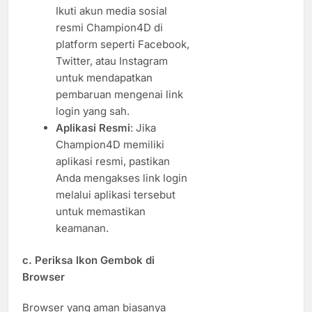
Ikuti akun media sosial
resmi Champion4D di
platform seperti Facebook,
Twitter, atau Instagram
untuk mendapatkan
pembaruan mengenai link
login yang sah.
Aplikasi Resmi
: Jika
Champion4D memiliki
aplikasi resmi, pastikan
Anda mengakses link login
melalui aplikasi tersebut
untuk memastikan
keamanan.
c.
Periksa Ikon Gembok di
Browser
Browser yang aman biasanya