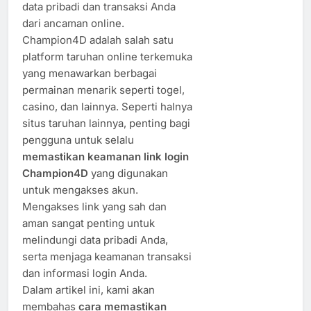
data pribadi dan transaksi Anda
dari ancaman online.
Champion4D adalah salah satu
platform taruhan online terkemuka
yang menawarkan berbagai
permainan menarik seperti togel,
casino, dan lainnya. Seperti halnya
situs taruhan lainnya, penting bagi
pengguna untuk selalu
memastikan keamanan link login
Champion4D
yang digunakan
untuk mengakses akun.
Mengakses link yang sah dan
aman sangat penting untuk
melindungi data pribadi Anda,
serta menjaga keamanan transaksi
dan informasi login Anda.
Dalam artikel ini, kami akan
membahas
cara memastikan