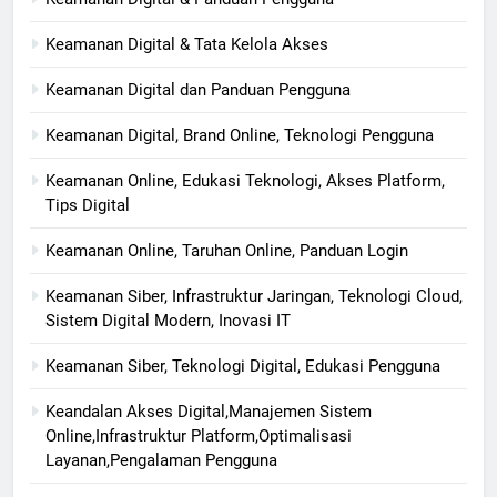
Keamanan Digital & Tata Kelola Akses
Keamanan Digital dan Panduan Pengguna
Keamanan Digital, Brand Online, Teknologi Pengguna
Keamanan Online, Edukasi Teknologi, Akses Platform,
Tips Digital
Keamanan Online, Taruhan Online, Panduan Login
Keamanan Siber, Infrastruktur Jaringan, Teknologi Cloud,
Sistem Digital Modern, Inovasi IT
Keamanan Siber, Teknologi Digital, Edukasi Pengguna
Keandalan Akses Digital,Manajemen Sistem
Online,Infrastruktur Platform,Optimalisasi
Layanan,Pengalaman Pengguna