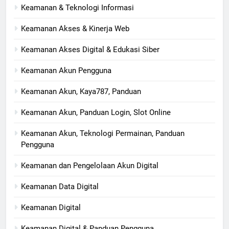
Keamanan & Teknologi Informasi
Keamanan Akses & Kinerja Web
Keamanan Akses Digital & Edukasi Siber
Keamanan Akun Pengguna
Keamanan Akun, Kaya787, Panduan
Keamanan Akun, Panduan Login, Slot Online
Keamanan Akun, Teknologi Permainan, Panduan
Pengguna
Keamanan dan Pengelolaan Akun Digital
Keamanan Data Digital
Keamanan Digital
Keamanan Digital & Panduan Pengguna