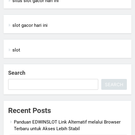
situs slot gacor hari ini
slot gacor hari ini
slot
Search
SEARCH
Recent Posts
Panduan EDWINSLOT Link Alternatif melalui Browser
Terbaru untuk Akses Lebih Stabil