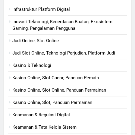
Infrastruktur Platform Digital
Inovasi Teknologi, Kecerdasan Buatan, Ekosistem
Gaming, Pengalaman Pengguna
Judi Online, Slot Online
Judi Slot Online, Teknologi Perjudian, Platform Judi
Kasino & Teknologi
Kasino Online, Slot Gacor, Panduan Pemain
Kasino Online, Slot Online, Panduan Permainan
Kasino Online, Slot, Panduan Permainan
Keamanan & Regulasi Digital
Keamanan & Tata Kelola Sistem