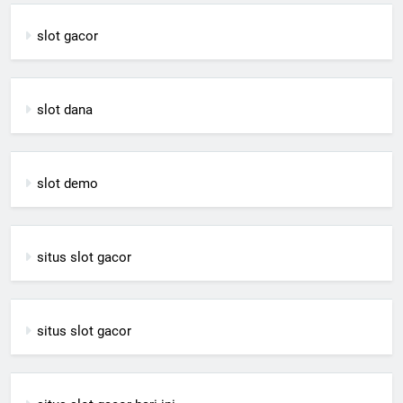
slot gacor
slot dana
slot demo
situs slot gacor
situs slot gacor