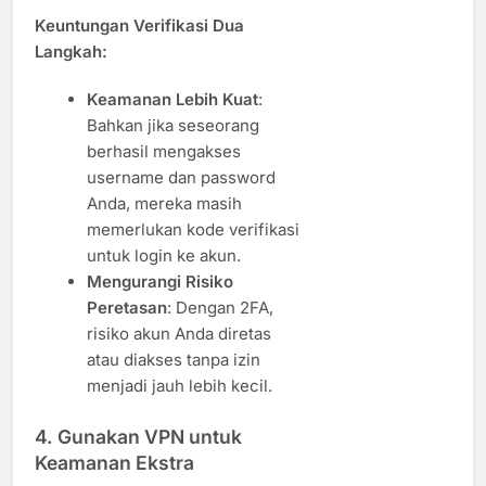
Keuntungan Verifikasi Dua
Langkah:
Keamanan Lebih Kuat
:
Bahkan jika seseorang
berhasil mengakses
username dan password
Anda, mereka masih
memerlukan kode verifikasi
untuk login ke akun.
Mengurangi Risiko
Peretasan
: Dengan 2FA,
risiko akun Anda diretas
atau diakses tanpa izin
menjadi jauh lebih kecil.
4.
Gunakan VPN untuk
Keamanan Ekstra