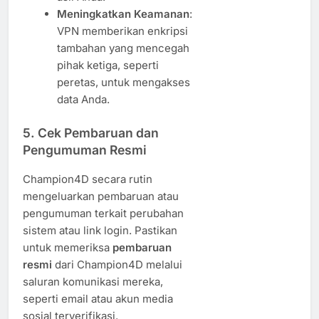
Meningkatkan Keamanan
:
VPN memberikan enkripsi
tambahan yang mencegah
pihak ketiga, seperti
peretas, untuk mengakses
data Anda.
5.
Cek Pembaruan dan
Pengumuman Resmi
Champion4D secara rutin
mengeluarkan pembaruan atau
pengumuman terkait perubahan
sistem atau link login. Pastikan
untuk memeriksa
pembaruan
resmi
dari Champion4D melalui
saluran komunikasi mereka,
seperti email atau akun media
sosial terverifikasi.