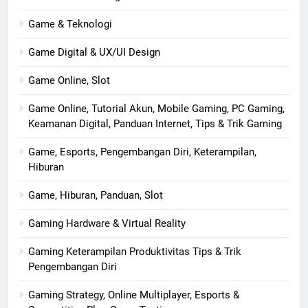
Game & Teknologi
Game Digital & UX/UI Design
Game Online, Slot
Game Online, Tutorial Akun, Mobile Gaming, PC Gaming,
Keamanan Digital, Panduan Internet, Tips & Trik Gaming
Game, Esports, Pengembangan Diri, Keterampilan,
Hiburan
Game, Hiburan, Panduan, Slot
Gaming Hardware & Virtual Reality
Gaming Keterampilan Produktivitas Tips & Trik
Pengembangan Diri
Gaming Strategy, Online Multiplayer, Esports &