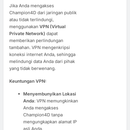
Jika Anda mengakses
Champion4D dari jaringan publik
atau tidak terlindungi,
menggunakan
VPN (Virtual
Private Network)
dapat
memberikan perlindungan
tambahan. VPN mengenkripsi
koneksi internet Anda, sehingga
melindungi data Anda dari pihak
yang tidak berwenang.
Keuntungan VPN:
Menyembunyikan Lokasi
Anda
: VPN memungkinkan
Anda mengakses
Champion4D tanpa
mengungkapkan alamat IP
asli Anda.