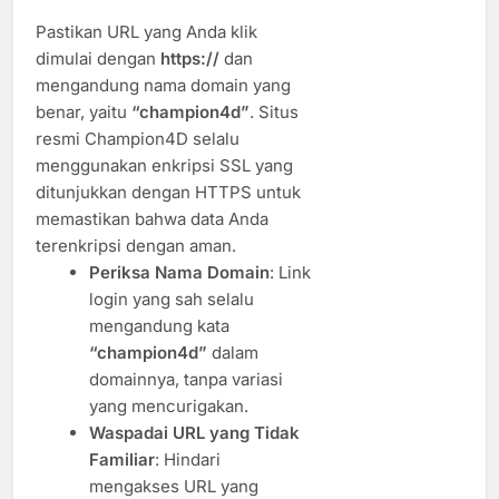
Pastikan URL yang Anda klik
dimulai dengan
https://
dan
mengandung nama domain yang
benar, yaitu
“champion4d”
. Situs
resmi Champion4D selalu
menggunakan enkripsi SSL yang
ditunjukkan dengan HTTPS untuk
memastikan bahwa data Anda
terenkripsi dengan aman.
Periksa Nama Domain
: Link
login yang sah selalu
mengandung kata
“champion4d”
dalam
domainnya, tanpa variasi
yang mencurigakan.
Waspadai URL yang Tidak
Familiar
: Hindari
mengakses URL yang