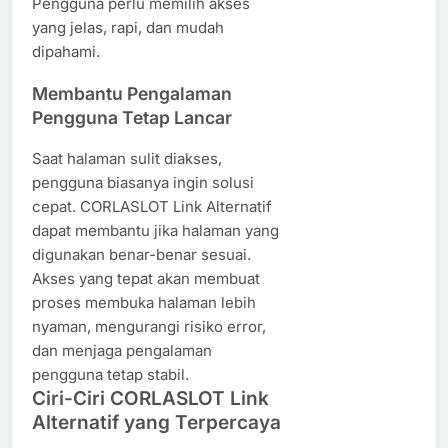
Pengguna perlu memilih akses
yang jelas, rapi, dan mudah
dipahami.
Membantu Pengalaman
Pengguna Tetap Lancar
Saat halaman sulit diakses,
pengguna biasanya ingin solusi
cepat. CORLASLOT Link Alternatif
dapat membantu jika halaman yang
digunakan benar-benar sesuai.
Akses yang tepat akan membuat
proses membuka halaman lebih
nyaman, mengurangi risiko error,
dan menjaga pengalaman
pengguna tetap stabil.
Ciri-Ciri CORLASLOT Link
Alternatif yang Terpercaya