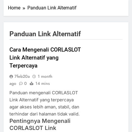
Home
Panduan Link Alternatif
Panduan Link Alternatif
Cara Mengenali CORLASLOT
Link Alternatif yang
Terpercaya
7feb20a
1 month
ago
0
14 mins
Panduan mengenali CORLASLOT
Link Alternatif yang terpercaya
agar akses lebih aman, stabil, dan
terhindar dari halaman tidak valid.
Pentingnya Mengenali
CORLASLOT Link