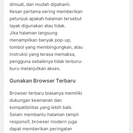
dimuat, dan mudah dipahami.
Kesan pertama sering memberikan
petunjuk apakah halaman tersebut
layak digunakan atau tidak.
Jika halaman langsung
menampilkan banyak pop-up,
tombol yang membingungkan, atau
instruksi yang terasa memaksa,
pengguna sebaiknya tidak terburu-
buru melanjutkan akses.
Gunakan Browser Terbaru
Browser terbaru biasanya memiliki
dukungan keamanan dan
kompatibilitas yang lebih baik.
Selain membantu halaman tampil
responsif, browser modern juga
dapat memberikan peringatan