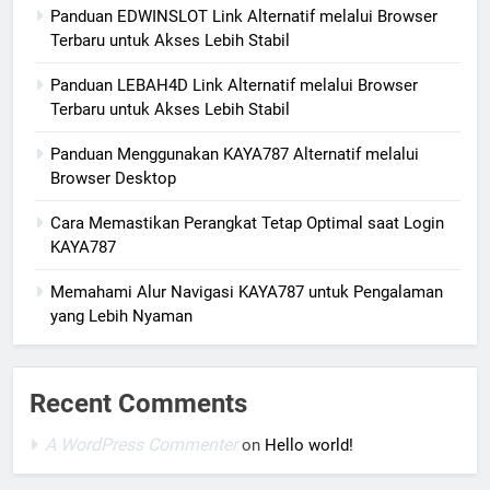
Panduan EDWINSLOT Link Alternatif melalui Browser
Terbaru untuk Akses Lebih Stabil
Panduan LEBAH4D Link Alternatif melalui Browser
Terbaru untuk Akses Lebih Stabil
Panduan Menggunakan KAYA787 Alternatif melalui
Browser Desktop
Cara Memastikan Perangkat Tetap Optimal saat Login
KAYA787
Memahami Alur Navigasi KAYA787 untuk Pengalaman
yang Lebih Nyaman
Recent Comments
A WordPress Commenter
on
Hello world!