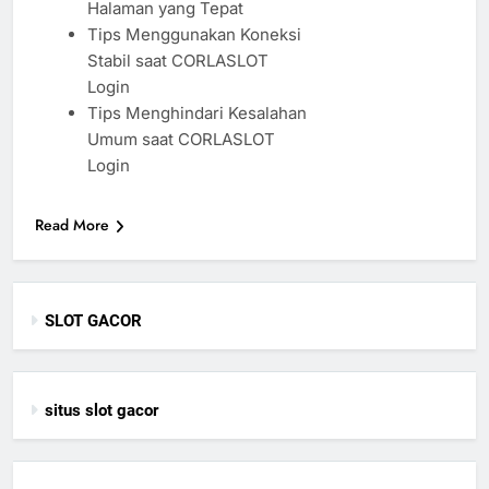
Halaman yang Tepat
Tips Menggunakan Koneksi
Stabil saat CORLASLOT
Login
Tips Menghindari Kesalahan
Umum saat CORLASLOT
Login
Read More
SLOT GACOR
situs slot gacor