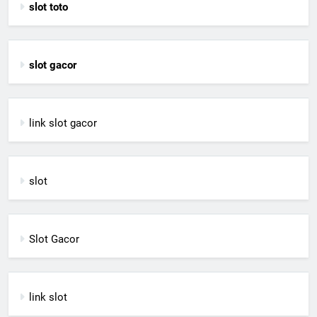
slot toto
slot gacor
link slot gacor
slot
Slot Gacor
link slot