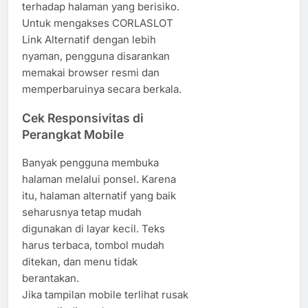
terhadap halaman yang berisiko.
Untuk mengakses CORLASLOT
Link Alternatif dengan lebih
nyaman, pengguna disarankan
memakai browser resmi dan
memperbaruinya secara berkala.
Cek Responsivitas di
Perangkat Mobile
Banyak pengguna membuka
halaman melalui ponsel. Karena
itu, halaman alternatif yang baik
seharusnya tetap mudah
digunakan di layar kecil. Teks
harus terbaca, tombol mudah
ditekan, dan menu tidak
berantakan.
Jika tampilan mobile terlihat rusak