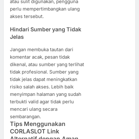
atau sulit digunakan, pengguna
perlu mempertimbangkan ulang
akses tersebut.
Hindari Sumber yang Tidak
Jelas
Jangan membuka tautan dari
komentar acak, pesan tidak
dikenal, atau sumber yang terlihat
tidak profesional. Sumber yang
tidak jelas dapat meningkatkan
risiko salah akses. Lebih baik
menyimpan halaman yang sudah
terbukti valid agar tidak perlu
mencari ulang secara
sembarangan.
Tips Menggunakan
CORLASLOT Link
Alternatif dengan Aman