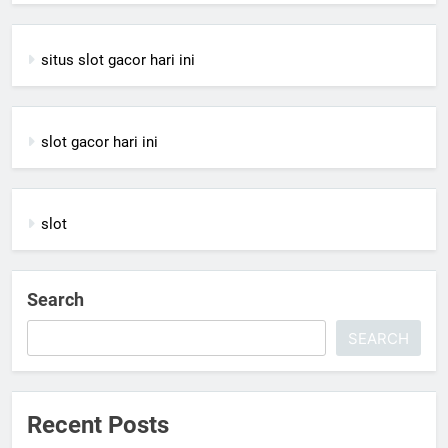
situs slot gacor hari ini
slot gacor hari ini
slot
Search
SEARCH
Recent Posts