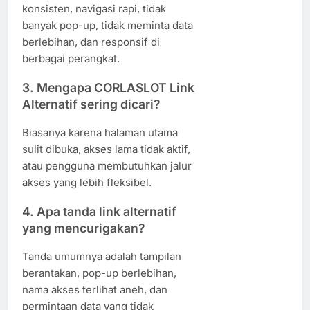
konsisten, navigasi rapi, tidak
banyak pop-up, tidak meminta data
berlebihan, dan responsif di
berbagai perangkat.
3. Mengapa CORLASLOT Link
Alternatif sering dicari?
Biasanya karena halaman utama
sulit dibuka, akses lama tidak aktif,
atau pengguna membutuhkan jalur
akses yang lebih fleksibel.
4. Apa tanda link alternatif
yang mencurigakan?
Tanda umumnya adalah tampilan
berantakan, pop-up berlebihan,
nama akses terlihat aneh, dan
permintaan data yang tidak