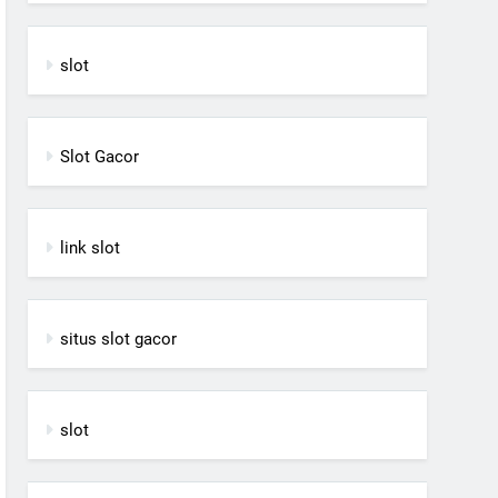
slot
Slot Gacor
link slot
situs slot gacor
slot