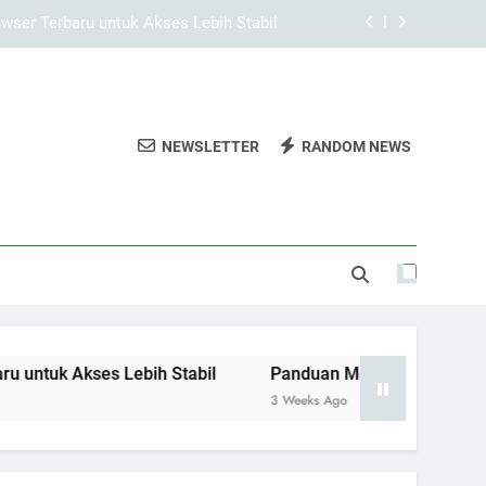
wser Terbaru untuk Akses Lebih Stabil
 Alternatif melalui Browser Desktop
at Tetap Optimal saat Login KAYA787
NEWSLETTER
RANDOM NEWS
wser Terbaru untuk Akses Lebih Stabil
wser Terbaru untuk Akses Lebih Stabil
ores Tensiometros.
 Alternatif melalui Browser Desktop
at Tetap Optimal saat Login KAYA787
es Lebih Stabil
Panduan Menggunakan KAYA787 Alterna
3 Weeks Ago