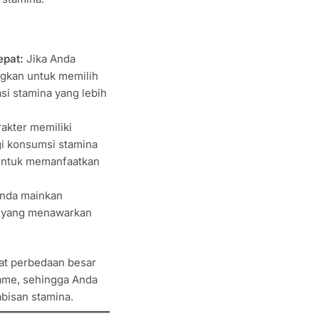
epat:
Jika Anda
ngkan untuk memilih
i stamina yang lebih
akter memiliki
i konsumsi stamina
untuk memanfaatkan
nda mainkan
s yang menawarkan
uat perbedaan besar
ame, sehingga Anda
abisan stamina.