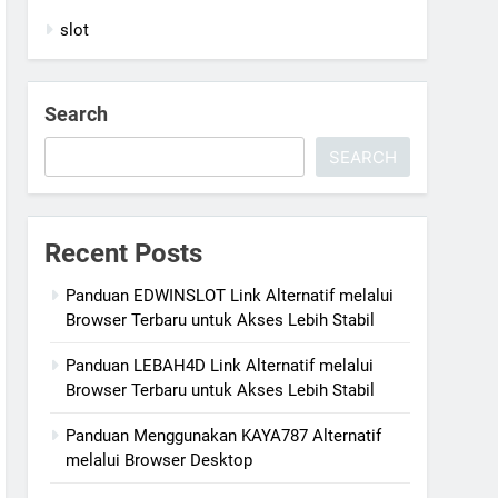
slot
Search
SEARCH
Recent Posts
Panduan EDWINSLOT Link Alternatif melalui
Browser Terbaru untuk Akses Lebih Stabil
Panduan LEBAH4D Link Alternatif melalui
Browser Terbaru untuk Akses Lebih Stabil
Panduan Menggunakan KAYA787 Alternatif
melalui Browser Desktop