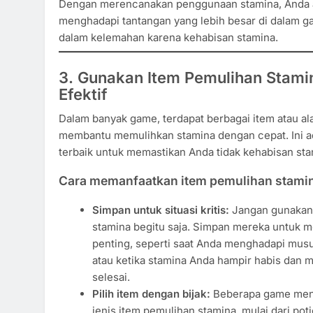
Dengan merencanakan penggunaan stamina, Anda a
menghadapi tantangan yang lebih besar di dalam g
dalam kelemahan karena kehabisan stamina.
3. Gunakan Item Pemulihan Stami
Efektif
Dalam banyak game, terdapat berbagai item atau al
membantu memulihkan stamina dengan cepat. Ini ad
terbaik untuk memastikan Anda tidak kehabisan sta
Cara memanfaatkan item pemulihan stami
Simpan untuk situasi kritis:
Jangan gunakan
stamina begitu saja. Simpan mereka untu
penting, seperti saat Anda menghadapi musu
atau ketika stamina Anda hampir habis dan mi
selesai.
Pilih item dengan bijak:
Beberapa game men
jenis item pemulihan stamina, mulai dari pot