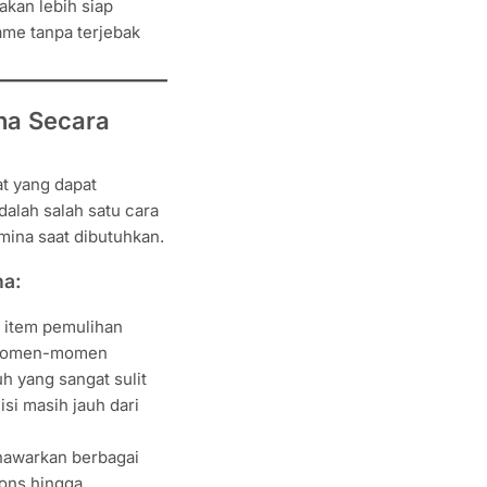
kan lebih siap
ame tanpa terjebak
na Secara
at yang dapat
alah salah satu cara
mina saat dibutuhkan.
na:
 item pemulihan
k momen-momen
h yang sangat sulit
si masih jauh dari
awarkan berbagai
ions hingga