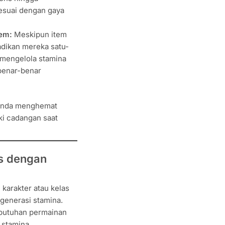
esuai dengan gaya
em:
Meskipun item
adikan mereka satu-
 mengelola stamina
 benar-benar
 Anda menghemat
ki cadangan saat
as dengan
arakter atau kelas
enerasi stamina.
ebutuhan permainan
 stamina.