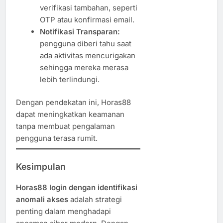
verifikasi tambahan, seperti
OTP atau konfirmasi email.
Notifikasi Transparan:
pengguna diberi tahu saat
ada aktivitas mencurigakan
sehingga mereka merasa
lebih terlindungi.
Dengan pendekatan ini, Horas88
dapat meningkatkan keamanan
tanpa membuat pengalaman
pengguna terasa rumit.
Kesimpulan
Horas88 login dengan identifikasi
anomali akses
adalah strategi
penting dalam menghadapi