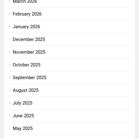
March 2026
February 2026
January 2026
December 2025
November 2025
October 2025
September 2025
August 2025
July 2025
June 2025
May 2025