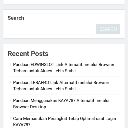
Search
SEARCH
Recent Posts
Panduan EDWINSLOT Link Alternatif melalui Browser
Terbaru untuk Akses Lebih Stabil
Panduan LEBAH4D Link Alternatif melalui Browser
Terbaru untuk Akses Lebih Stabil
Panduan Menggunakan KAYA787 Alternatif melalui
Browser Desktop
Cara Memastikan Perangkat Tetap Optimal saat Login
KAYA787