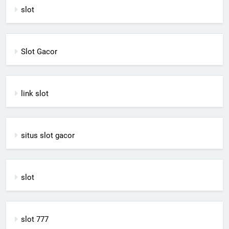
slot
Slot Gacor
link slot
situs slot gacor
slot
slot 777