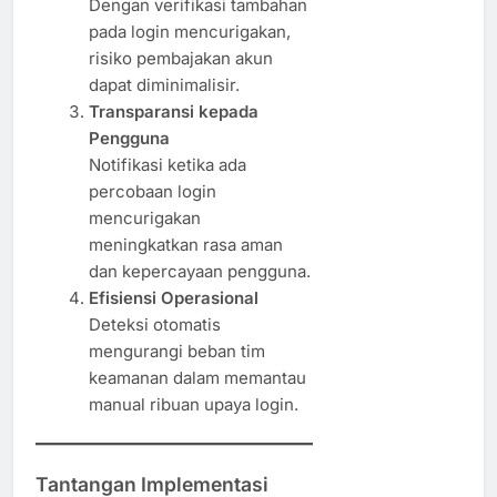
Dengan verifikasi tambahan
pada login mencurigakan,
risiko pembajakan akun
dapat diminimalisir.
Transparansi kepada
Pengguna
Notifikasi ketika ada
percobaan login
mencurigakan
meningkatkan rasa aman
dan kepercayaan pengguna.
Efisiensi Operasional
Deteksi otomatis
mengurangi beban tim
keamanan dalam memantau
manual ribuan upaya login.
Tantangan Implementasi