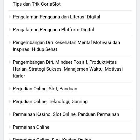
Tips dan Trik CorlaSlot
Pengalaman Pengguna dan Literasi Digital
Pengalaman Pengguna Platform Digital
Pengembangan Diri Kesehatan Mental Motivasi dan
Inspirasi Hidup Sehat
Pengembangan Diri, Mindset Positif, Produktivitas
Harian, Strategi Sukses, Manajemen Waktu, Motivasi
Karier
Perjudian Online, Slot, Panduan
Perjudian Online, Teknologi, Gaming
Permainan Kasino, Slot Online, Panduan Permainan
Permainan Online
Permainan Online, Slot, Kasino Online