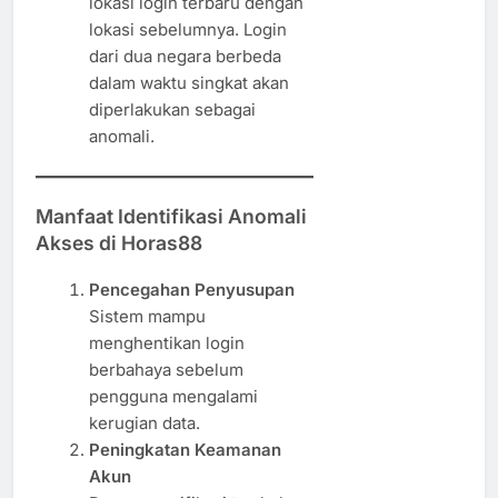
lokasi login terbaru dengan
lokasi sebelumnya. Login
dari dua negara berbeda
dalam waktu singkat akan
diperlakukan sebagai
anomali.
Manfaat Identifikasi Anomali
Akses di Horas88
Pencegahan Penyusupan
Sistem mampu
menghentikan login
berbahaya sebelum
pengguna mengalami
kerugian data.
Peningkatan Keamanan
Akun