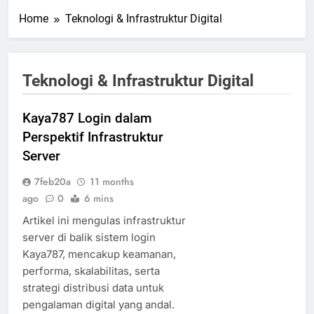
Home
Teknologi & Infrastruktur Digital
Teknologi & Infrastruktur Digital
Kaya787 Login dalam
Perspektif Infrastruktur
Server
7feb20a
11 months
ago
0
6 mins
Artikel ini mengulas infrastruktur
server di balik sistem login
Kaya787, mencakup keamanan,
performa, skalabilitas, serta
strategi distribusi data untuk
pengalaman digital yang andal.