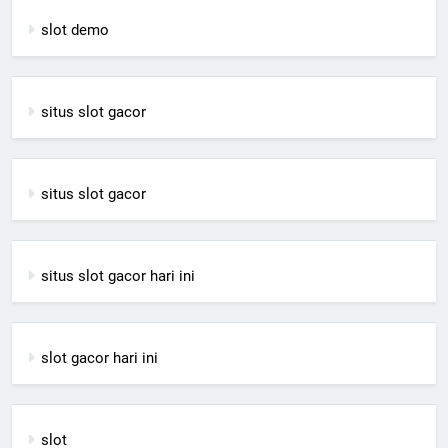
slot demo
situs slot gacor
situs slot gacor
situs slot gacor hari ini
slot gacor hari ini
slot