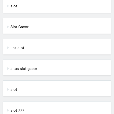
slot
Slot Gacor
link slot
situs slot gacor
slot
slot 777