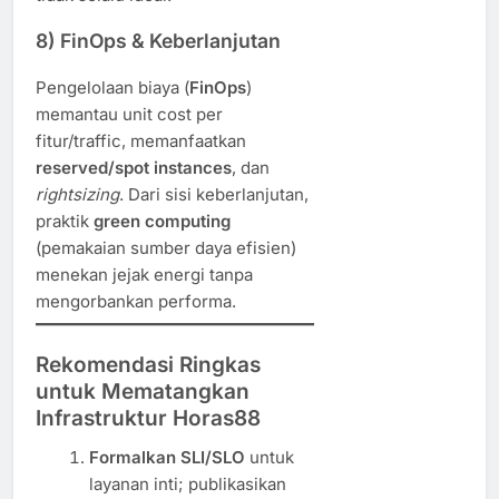
8) FinOps & Keberlanjutan
Pengelolaan biaya (
FinOps
)
memantau unit cost per
fitur/traffic, memanfaatkan
reserved/spot instances
, dan
rightsizing
. Dari sisi keberlanjutan,
praktik
green computing
(pemakaian sumber daya efisien)
menekan jejak energi tanpa
mengorbankan performa.
Rekomendasi Ringkas
untuk Mematangkan
Infrastruktur Horas88
Formalkan SLI/SLO
untuk
layanan inti; publikasikan