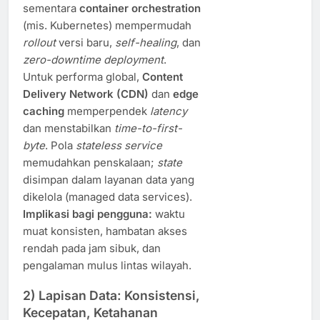
sementara
container orchestration
(mis. Kubernetes) mempermudah
rollout
versi baru,
self-healing
, dan
zero-downtime deployment
.
Untuk performa global,
Content
Delivery Network (CDN)
dan
edge
caching
memperpendek
latency
dan menstabilkan
time-to-first-
byte
. Pola
stateless service
memudahkan penskalaan;
state
disimpan dalam layanan data yang
dikelola (managed data services).
Implikasi bagi pengguna:
waktu
muat konsisten, hambatan akses
rendah pada jam sibuk, dan
pengalaman mulus lintas wilayah.
2) Lapisan Data: Konsistensi,
Kecepatan, Ketahanan