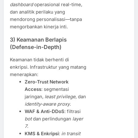
dashboard
operasional real-time,
dan analitik perilaku yang
mendorong personalisasi—tanpa
mengorbankan kinerja inti.
3) Keamanan Berlapis
(Defense-in-Depth)
Keamanan tidak berhenti di
enkripsi. Infrastruktur yang matang
menerapkan:
Zero-Trust Network
Access
: segmentasi
jaringan,
least privilege
, dan
identity-aware proxy
.
WAF & Anti-DDoS
: filtrasi
bot
dan perlindungan
layer
7
.
KMS & Enkripsi
:
in transit