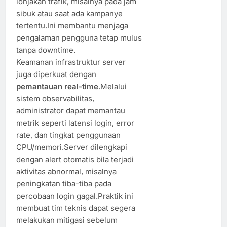
lonjakan trafik, misalnya pada jam
sibuk atau saat ada kampanye
tertentu.Ini membantu menjaga
pengalaman pengguna tetap mulus
tanpa downtime.
Keamanan infrastruktur server
juga diperkuat dengan
pemantauan real-time
.Melalui
sistem observabilitas,
administrator dapat memantau
metrik seperti latensi login, error
rate, dan tingkat penggunaan
CPU/memori.Server dilengkapi
dengan alert otomatis bila terjadi
aktivitas abnormal, misalnya
peningkatan tiba-tiba pada
percobaan login gagal.Praktik ini
membuat tim teknis dapat segera
melakukan mitigasi sebelum