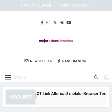
Skip
Panduan Menggunakan KAYA787 Alternatif
to
melalui Browser Desktop
content
Cara Memastikan Perangkat Tetap Optimal saat
Login KAYA787
Panduan EDWINSLOT Link Alternatif melalui
Browser Terbaru untuk Akses Lebih Stabil
Panduan LEBAH4D Link Alternatif melalui
Browser Terbaru untuk Akses Lebih Stabil
Panduan Menggunakan KAYA787 Alternatif
melalui Browser Desktop
Mejores
Temukan Alat Pengukur Tekanan Darah
Cara Memastikan Perangkat Tetap Optimal saat
NEWSLETTER
RANDOM NEWS
Tensiometros
Login KAYA787
Terbaik Dengan Panduan Dari Mejores
Tensiometros.
MENU
nduan EDWINSLOT Link Alternatif melalui Browser Terbaru unt
HEADLINES
Weeks Ago