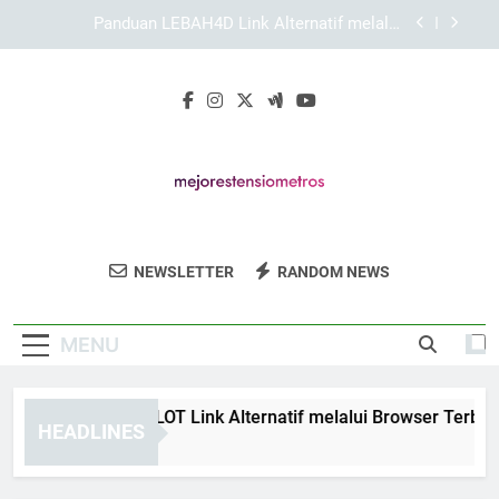
Skip
Panduan Menggunakan KAYA787 Alternatif
to
melalui Browser Desktop
content
Cara Memastikan Perangkat Tetap Optimal saat
Login KAYA787
Panduan EDWINSLOT Link Alternatif melalui
Browser Terbaru untuk Akses Lebih Stabil
Panduan LEBAH4D Link Alternatif melalui
Browser Terbaru untuk Akses Lebih Stabil
Panduan Menggunakan KAYA787 Alternatif
melalui Browser Desktop
Mejores
Temukan Alat Pengukur Tekanan Darah
Cara Memastikan Perangkat Tetap Optimal saat
NEWSLETTER
RANDOM NEWS
Tensiometros
Login KAYA787
Terbaik Dengan Panduan Dari Mejores
Tensiometros.
MENU
nduan EDWINSLOT Link Alternatif melalui Browser Terbaru unt
HEADLINES
Weeks Ago