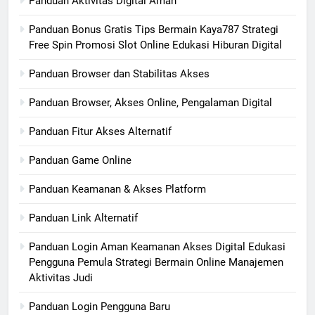
Panduan Aktivitas Digital Aman
Panduan Bonus Gratis Tips Bermain Kaya787 Strategi
Free Spin Promosi Slot Online Edukasi Hiburan Digital
Panduan Browser dan Stabilitas Akses
Panduan Browser, Akses Online, Pengalaman Digital
Panduan Fitur Akses Alternatif
Panduan Game Online
Panduan Keamanan & Akses Platform
Panduan Link Alternatif
Panduan Login Aman Keamanan Akses Digital Edukasi
Pengguna Pemula Strategi Bermain Online Manajemen
Aktivitas Judi
Panduan Login Pengguna Baru