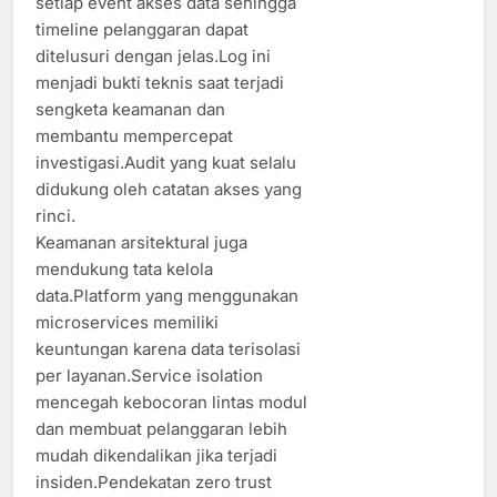
setiap event akses data sehingga
timeline pelanggaran dapat
ditelusuri dengan jelas.Log ini
menjadi bukti teknis saat terjadi
sengketa keamanan dan
membantu mempercepat
investigasi.Audit yang kuat selalu
didukung oleh catatan akses yang
rinci.
Keamanan arsitektural juga
mendukung tata kelola
data.Platform yang menggunakan
microservices memiliki
keuntungan karena data terisolasi
per layanan.Service isolation
mencegah kebocoran lintas modul
dan membuat pelanggaran lebih
mudah dikendalikan jika terjadi
insiden.Pendekatan zero trust