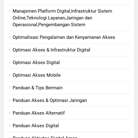
Manajemen Platform Digital,Infrastruktur Sistem
Online,Teknologi Layanan,Jaringan dan
Operasional,Pengembangan Sistem
Optimalisasi Pengalaman dan Kenyamanan Akses
Optimasi Akses & Infrastruktur Digital
Optimasi Akses Digital
Optimasi Akses Mobile
Panduan & Tips Bermain
Panduan Akses & Optimasi Jaringan
Panduan Akses Alternatif
Panduan Akses Digital