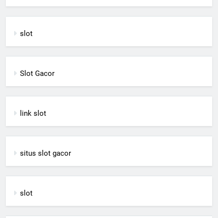
slot
Slot Gacor
link slot
situs slot gacor
slot