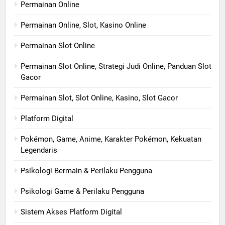
Permainan Online
Permainan Online, Slot, Kasino Online
Permainan Slot Online
Permainan Slot Online, Strategi Judi Online, Panduan Slot
Gacor
Permainan Slot, Slot Online, Kasino, Slot Gacor
Platform Digital
Pokémon, Game, Anime, Karakter Pokémon, Kekuatan
Legendaris
Psikologi Bermain & Perilaku Pengguna
Psikologi Game & Perilaku Pengguna
Sistem Akses Platform Digital