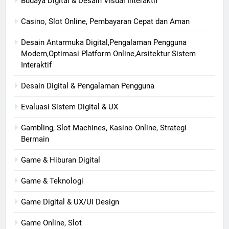
Budaya Digital & Desain Visual Interaktif
Casino, Slot Online, Pembayaran Cepat dan Aman
Desain Antarmuka Digital,Pengalaman Pengguna
Modern,Optimasi Platform Online,Arsitektur Sistem
Interaktif
Desain Digital & Pengalaman Pengguna
Evaluasi Sistem Digital & UX
Gambling, Slot Machines, Kasino Online, Strategi
Bermain
Game & Hiburan Digital
Game & Teknologi
Game Digital & UX/UI Design
Game Online, Slot