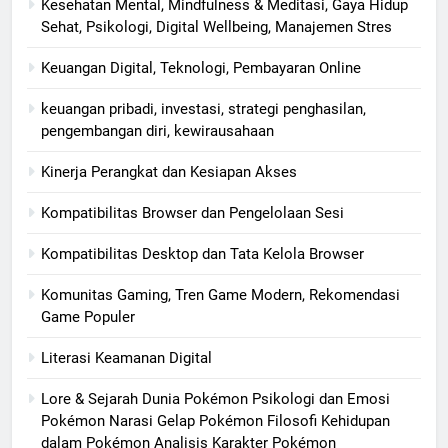
Kesehatan Mental, Mindfulness & Meditasi, Gaya Hidup
Sehat, Psikologi, Digital Wellbeing, Manajemen Stres
Keuangan Digital, Teknologi, Pembayaran Online
keuangan pribadi, investasi, strategi penghasilan,
pengembangan diri, kewirausahaan
Kinerja Perangkat dan Kesiapan Akses
Kompatibilitas Browser dan Pengelolaan Sesi
Kompatibilitas Desktop dan Tata Kelola Browser
Komunitas Gaming, Tren Game Modern, Rekomendasi
Game Populer
Literasi Keamanan Digital
Lore & Sejarah Dunia Pokémon Psikologi dan Emosi
Pokémon Narasi Gelap Pokémon Filosofi Kehidupan
dalam Pokémon Analisis Karakter Pokémon