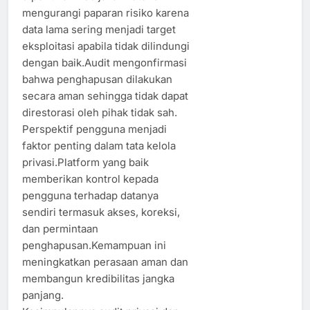
mengurangi paparan risiko karena
data lama sering menjadi target
eksploitasi apabila tidak dilindungi
dengan baik.Audit mengonfirmasi
bahwa penghapusan dilakukan
secara aman sehingga tidak dapat
direstorasi oleh pihak tidak sah.
Perspektif pengguna menjadi
faktor penting dalam tata kelola
privasi.Platform yang baik
memberikan kontrol kepada
pengguna terhadap datanya
sendiri termasuk akses, koreksi,
dan permintaan
penghapusan.Kemampuan ini
meningkatkan perasaan aman dan
membangun kredibilitas jangka
panjang.