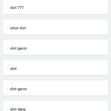
slot 777
situs slot
slot gacor
slot
slot gacor
slot dana