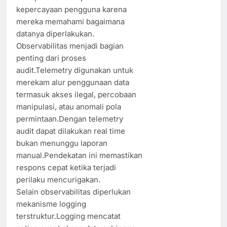
kepercayaan pengguna karena
mereka memahami bagaimana
datanya diperlakukan.
Observabilitas menjadi bagian
penting dari proses
audit.Telemetry digunakan untuk
merekam alur penggunaan data
termasuk akses ilegal, percobaan
manipulasi, atau anomali pola
permintaan.Dengan telemetry
audit dapat dilakukan real time
bukan menunggu laporan
manual.Pendekatan ini memastikan
respons cepat ketika terjadi
perilaku mencurigakan.
Selain observabilitas diperlukan
mekanisme logging
terstruktur.Logging mencatat