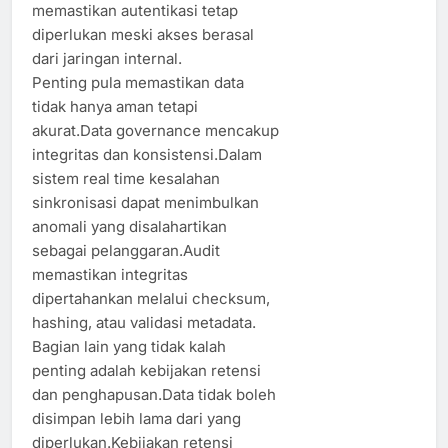
memastikan autentikasi tetap
diperlukan meski akses berasal
dari jaringan internal.
Penting pula memastikan data
tidak hanya aman tetapi
akurat.Data governance mencakup
integritas dan konsistensi.Dalam
sistem real time kesalahan
sinkronisasi dapat menimbulkan
anomali yang disalahartikan
sebagai pelanggaran.Audit
memastikan integritas
dipertahankan melalui checksum,
hashing, atau validasi metadata.
Bagian lain yang tidak kalah
penting adalah kebijakan retensi
dan penghapusan.Data tidak boleh
disimpan lebih lama dari yang
diperlukan.Kebijakan retensi