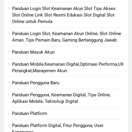
Panduan Login Slot Keamanan Akun Slot Tips Akses
Slot Online Link Slot Resmi Edukasi Slot Digital Slot
Online untuk Pemula
Panduan Login Slot, Keamanan Akun Online, Slot Online
Aman, Tips Pemain Baru, Gaming Bertanggung Jawab
Panduan Masuk Akun
Panduan Mobile,Keamanan Digital,Optimasi Performa,UX
Perangkat,Manajemen Akun
Panduan Pengguna Baru
Panduan Pengguna, Keamanan Digital, Tips Online,
Aplikasi Mobile, Teknologi Digital
Panduan Platform
Panduan Platform Digital, Fitur Pengguna, User