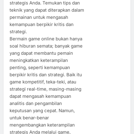
strategis Anda. Temukan tips dan
teknik yang dapat diterapkan dalam
permainan untuk mengasah
kemampuan berpikir kritis dan
strategi.
Bermain game online bukan hanya
soal hiburan semata; banyak game
yang dapat membantu pemain
meningkatkan keterampilan
penting, seperti kemampuan
berpikir kritis dan strategi. Baik itu
game kompetitif, teka-teki, atau
strategi real-time, masing-masing
dapat mengasah kemampuan
analitis dan pengambilan
keputusan yang cepat. Namun,
untuk benar-benar
mengembangkan keterampilan
strategis Anda melalui game,