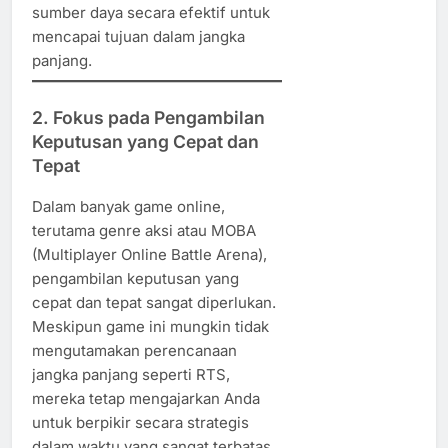
sumber daya secara efektif untuk
mencapai tujuan dalam jangka
panjang.
2.
Fokus pada Pengambilan
Keputusan yang Cepat dan
Tepat
Dalam banyak game online,
terutama genre aksi atau MOBA
(Multiplayer Online Battle Arena),
pengambilan keputusan yang
cepat dan tepat sangat diperlukan.
Meskipun game ini mungkin tidak
mengutamakan perencanaan
jangka panjang seperti RTS,
mereka tetap mengajarkan Anda
untuk berpikir secara strategis
dalam waktu yang sangat terbatas.