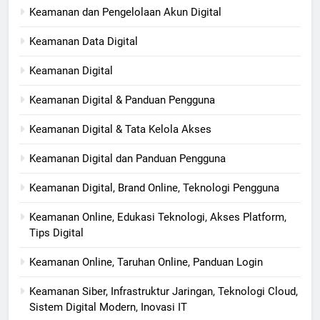
Keamanan dan Pengelolaan Akun Digital
Keamanan Data Digital
Keamanan Digital
Keamanan Digital & Panduan Pengguna
Keamanan Digital & Tata Kelola Akses
Keamanan Digital dan Panduan Pengguna
Keamanan Digital, Brand Online, Teknologi Pengguna
Keamanan Online, Edukasi Teknologi, Akses Platform,
Tips Digital
Keamanan Online, Taruhan Online, Panduan Login
Keamanan Siber, Infrastruktur Jaringan, Teknologi Cloud,
Sistem Digital Modern, Inovasi IT