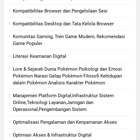
Kompatibilitas Browser dan Pengelolaan Sesi
Kompatibilitas Desktop dan Tata Kelola Browser
Komunitas Gaming, Tren Game Modern, Rekomendasi
Game Populer
Literasi Keamanan Digital
Lore & Sejarah Dunia Pokémon Psikologi dan Emosi
Pokémon Narasi Gelap Pokémon Filosofi Kehidupan
dalam Pokémon Analisis Karakter Pokémon
Manajemen Platform Digital,Infrastruktur Sistem
Online,Teknologi Layanan,Jaringan dan
Operasional,Pengembangan Sistem
Optimalisasi Pengalaman dan Kenyamanan Akses
Optimasi Akses & Infrastruktur Digital