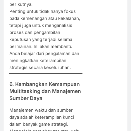
berikutnya.
Penting untuk tidak hanya fokus
pada kemenangan atau kekalahan,
tetapi juga untuk menganalisis
proses dan pengambilan
keputusan yang terjadi selama
permainan. Ini akan membantu
Anda belajar dari pengalaman dan
meningkatkan keterampilan
strategis secara keseluruhan.
6.
Kembangkan Kemampuan
Multitasking dan Manajemen
Sumber Daya
Manajemen waktu dan sumber
daya adalah keterampilan kunci
dalam banyak game strategi.