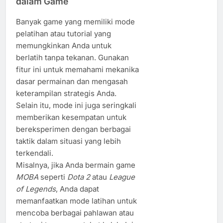
dalam Game
Banyak game yang memiliki mode
pelatihan atau tutorial yang
memungkinkan Anda untuk
berlatih tanpa tekanan. Gunakan
fitur ini untuk memahami mekanika
dasar permainan dan mengasah
keterampilan strategis Anda.
Selain itu, mode ini juga seringkali
memberikan kesempatan untuk
bereksperimen dengan berbagai
taktik dalam situasi yang lebih
terkendali.
Misalnya, jika Anda bermain game
MOBA
seperti
Dota 2
atau
League
of Legends
, Anda dapat
memanfaatkan mode latihan untuk
mencoba berbagai pahlawan atau