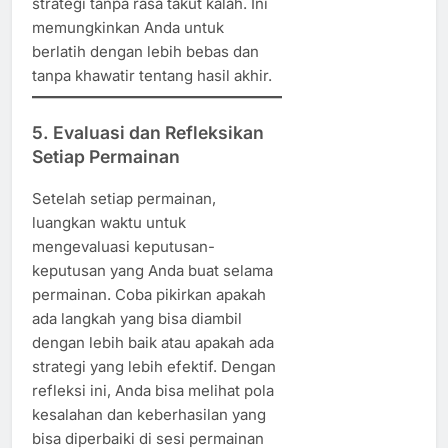
strategi tanpa rasa takut kalah. Ini
memungkinkan Anda untuk
berlatih dengan lebih bebas dan
tanpa khawatir tentang hasil akhir.
5.
Evaluasi dan Refleksikan
Setiap Permainan
Setelah setiap permainan,
luangkan waktu untuk
mengevaluasi keputusan-
keputusan yang Anda buat selama
permainan. Coba pikirkan apakah
ada langkah yang bisa diambil
dengan lebih baik atau apakah ada
strategi yang lebih efektif. Dengan
refleksi ini, Anda bisa melihat pola
kesalahan dan keberhasilan yang
bisa diperbaiki di sesi permainan