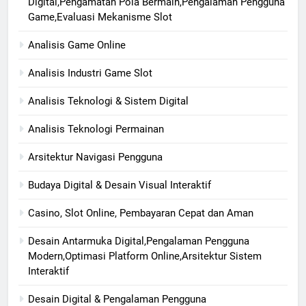
Digital,Pengamatan Pola Bermain,Pengalaman Pengguna
Game,Evaluasi Mekanisme Slot
Analisis Game Online
Analisis Industri Game Slot
Analisis Teknologi & Sistem Digital
Analisis Teknologi Permainan
Arsitektur Navigasi Pengguna
Budaya Digital & Desain Visual Interaktif
Casino, Slot Online, Pembayaran Cepat dan Aman
Desain Antarmuka Digital,Pengalaman Pengguna
Modern,Optimasi Platform Online,Arsitektur Sistem
Interaktif
Desain Digital & Pengalaman Pengguna