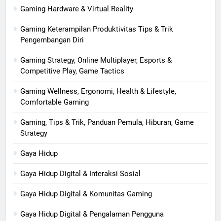
Gaming Hardware & Virtual Reality
Gaming Keterampilan Produktivitas Tips & Trik
Pengembangan Diri
Gaming Strategy, Online Multiplayer, Esports &
Competitive Play, Game Tactics
Gaming Wellness, Ergonomi, Health & Lifestyle,
Comfortable Gaming
Gaming, Tips & Trik, Panduan Pemula, Hiburan, Game
Strategy
Gaya Hidup
Gaya Hidup Digital & Interaksi Sosial
Gaya Hidup Digital & Komunitas Gaming
Gaya Hidup Digital & Pengalaman Pengguna