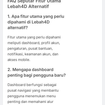
FAQ Seputar Fitur Utama
Lebah4D Alternatif
1. Apa fitur utama yang perlu
dipahami di Lebah4D
alternatif?
Fitur utama yang perlu dipahami
meliputi dashboard, profil akun,
pengaturan, pusat bantuan,
notifikasi, keamanan akun, dan
akses mobile.
2. Mengapa dashboard
penting bagi pengguna baru?
Dashboard berfungsi sebagai
pusat navigasi yang membantu
pengguna menemukan menu
penting dan memahami alur