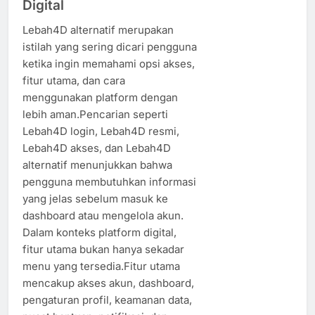
Digital
Lebah4D alternatif merupakan
istilah yang sering dicari pengguna
ketika ingin memahami opsi akses,
fitur utama, dan cara
menggunakan platform dengan
lebih aman.Pencarian seperti
Lebah4D login, Lebah4D resmi,
Lebah4D akses, dan Lebah4D
alternatif menunjukkan bahwa
pengguna membutuhkan informasi
yang jelas sebelum masuk ke
dashboard atau mengelola akun.
Dalam konteks platform digital,
fitur utama bukan hanya sekadar
menu yang tersedia.Fitur utama
mencakup akses akun, dashboard,
pengaturan profil, keamanan data,