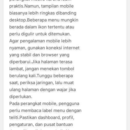
praktis.Namun, tampilan mobile
biasanya lebih ringkas dibanding
desktop.Beberapa menu mungkin
berada dalam ikon tertentu atau
perlu digulir untuk ditemukan.
Agar pengalaman mobile lebih
nyaman, gunakan koneksi internet
yang stabil dan browser yang
diperbarui.Jika halaman terasa
lambat, jangan menekan tombol
berulang kali.Tunggu beberapa
saat, periksa jaringan, lalu muat
ulang halaman dengan wajar jika
diperlukan.
Pada perangkat mobile, pengguna
perlu membaca label menu dengan
teliti.Pastikan dashboard, profil,
pengaturan, dan pusat bantuan