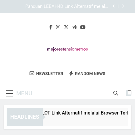
Skip
Panduan Menggunakan KAYA787 Alternatif
to
melalui Browser Desktop
content
Cara Memastikan Perangkat Tetap Optimal saat
Login KAYA787
Panduan EDWINSLOT Link Alternatif melalui
Browser Terbaru untuk Akses Lebih Stabil
Panduan LEBAH4D Link Alternatif melalui
Browser Terbaru untuk Akses Lebih Stabil
Panduan Menggunakan KAYA787 Alternatif
melalui Browser Desktop
Mejores
Temukan Alat Pengukur Tekanan Darah
Cara Memastikan Perangkat Tetap Optimal saat
NEWSLETTER
RANDOM NEWS
Tensiometros
Login KAYA787
Terbaik Dengan Panduan Dari Mejores
Tensiometros.
MENU
nduan EDWINSLOT Link Alternatif melalui Browser Terbaru unt
HEADLINES
Weeks Ago