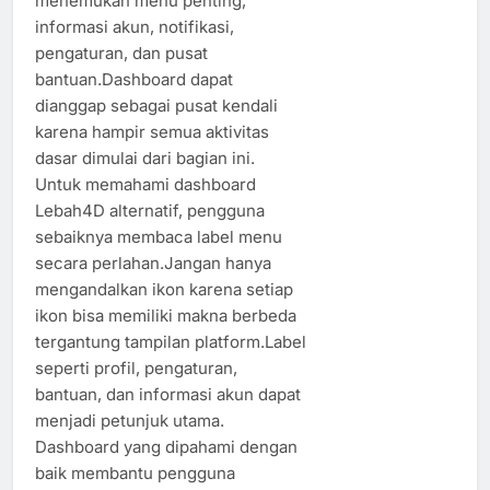
menemukan menu penting,
informasi akun, notifikasi,
pengaturan, dan pusat
bantuan.Dashboard dapat
dianggap sebagai pusat kendali
karena hampir semua aktivitas
dasar dimulai dari bagian ini.
Untuk memahami dashboard
Lebah4D alternatif, pengguna
sebaiknya membaca label menu
secara perlahan.Jangan hanya
mengandalkan ikon karena setiap
ikon bisa memiliki makna berbeda
tergantung tampilan platform.Label
seperti profil, pengaturan,
bantuan, dan informasi akun dapat
menjadi petunjuk utama.
Dashboard yang dipahami dengan
baik membantu pengguna