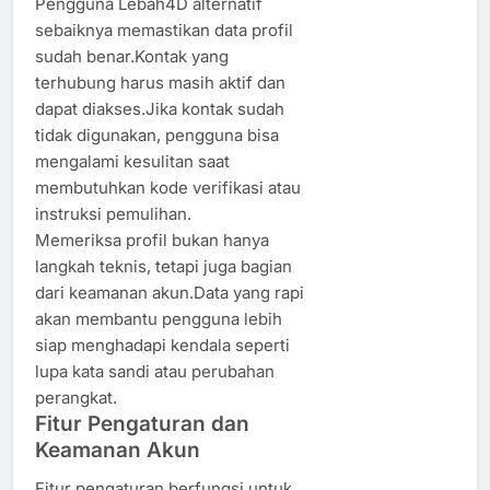
Pengguna Lebah4D alternatif
sebaiknya memastikan data profil
sudah benar.Kontak yang
terhubung harus masih aktif dan
dapat diakses.Jika kontak sudah
tidak digunakan, pengguna bisa
mengalami kesulitan saat
membutuhkan kode verifikasi atau
instruksi pemulihan.
Memeriksa profil bukan hanya
langkah teknis, tetapi juga bagian
dari keamanan akun.Data yang rapi
akan membantu pengguna lebih
siap menghadapi kendala seperti
lupa kata sandi atau perubahan
perangkat.
Fitur Pengaturan dan
Keamanan Akun
Fitur pengaturan berfungsi untuk