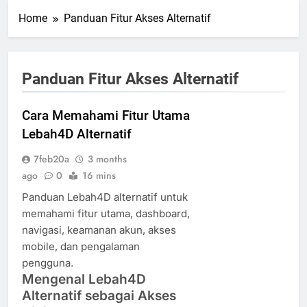
Home
Panduan Fitur Akses Alternatif
Panduan Fitur Akses Alternatif
Cara Memahami Fitur Utama
Lebah4D Alternatif
7feb20a
3 months
ago
0
16 mins
Panduan Lebah4D alternatif untuk
memahami fitur utama, dashboard,
navigasi, keamanan akun, akses
mobile, dan pengalaman
pengguna.
Mengenal Lebah4D
Alternatif sebagai Akses