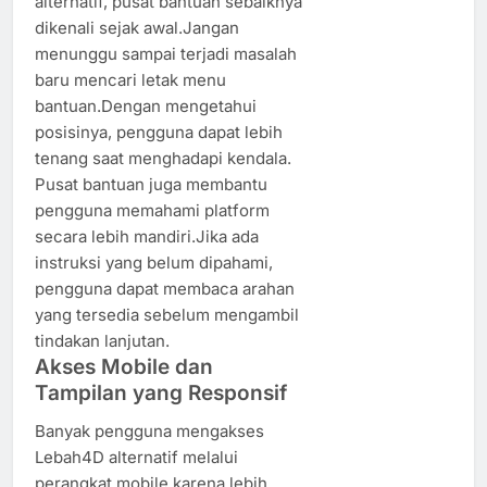
alternatif, pusat bantuan sebaiknya
dikenali sejak awal.Jangan
menunggu sampai terjadi masalah
baru mencari letak menu
bantuan.Dengan mengetahui
posisinya, pengguna dapat lebih
tenang saat menghadapi kendala.
Pusat bantuan juga membantu
pengguna memahami platform
secara lebih mandiri.Jika ada
instruksi yang belum dipahami,
pengguna dapat membaca arahan
yang tersedia sebelum mengambil
tindakan lanjutan.
Akses Mobile dan
Tampilan yang Responsif
Banyak pengguna mengakses
Lebah4D alternatif melalui
perangkat mobile karena lebih