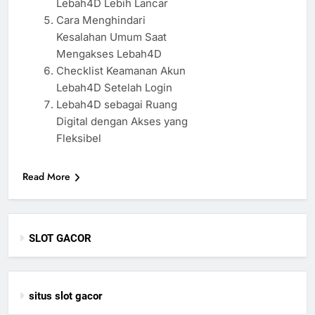
Lebah4D Lebih Lancar
Cara Menghindari
Kesalahan Umum Saat
Mengakses Lebah4D
Checklist Keamanan Akun
Lebah4D Setelah Login
Lebah4D sebagai Ruang
Digital dengan Akses yang
Fleksibel
Read More
SLOT GACOR
situs slot gacor