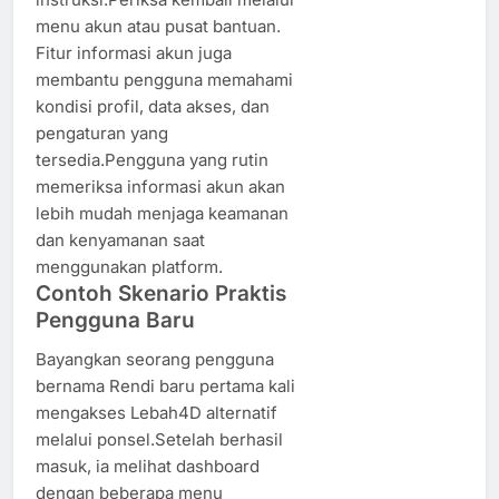
menu akun atau pusat bantuan.
Fitur informasi akun juga
membantu pengguna memahami
kondisi profil, data akses, dan
pengaturan yang
tersedia.Pengguna yang rutin
memeriksa informasi akun akan
lebih mudah menjaga keamanan
dan kenyamanan saat
menggunakan platform.
Contoh Skenario Praktis
Pengguna Baru
Bayangkan seorang pengguna
bernama Rendi baru pertama kali
mengakses Lebah4D alternatif
melalui ponsel.Setelah berhasil
masuk, ia melihat dashboard
dengan beberapa menu