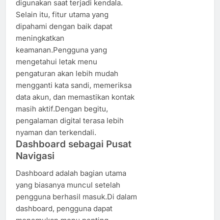
digunakan saat terjadi kendala.
Selain itu, fitur utama yang
dipahami dengan baik dapat
meningkatkan
keamanan.Pengguna yang
mengetahui letak menu
pengaturan akan lebih mudah
mengganti kata sandi, memeriksa
data akun, dan memastikan kontak
masih aktif.Dengan begitu,
pengalaman digital terasa lebih
nyaman dan terkendali.
Dashboard sebagai Pusat
Navigasi
Dashboard adalah bagian utama
yang biasanya muncul setelah
pengguna berhasil masuk.Di dalam
dashboard, pengguna dapat