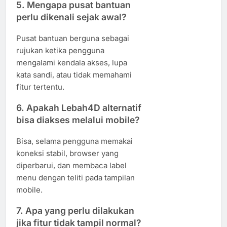
5. Mengapa pusat bantuan
perlu dikenali sejak awal?
Pusat bantuan berguna sebagai
rujukan ketika pengguna
mengalami kendala akses, lupa
kata sandi, atau tidak memahami
fitur tertentu.
6. Apakah Lebah4D alternatif
bisa diakses melalui mobile?
Bisa, selama pengguna memakai
koneksi stabil, browser yang
diperbarui, dan membaca label
menu dengan teliti pada tampilan
mobile.
7. Apa yang perlu dilakukan
jika fitur tidak tampil normal?