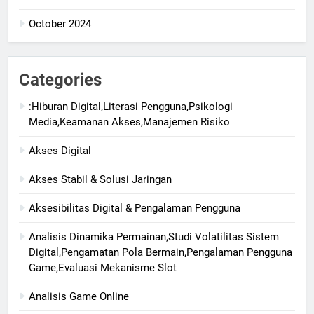
October 2024
Categories
:Hiburan Digital,Literasi Pengguna,Psikologi
Media,Keamanan Akses,Manajemen Risiko
Akses Digital
Akses Stabil & Solusi Jaringan
Aksesibilitas Digital & Pengalaman Pengguna
Analisis Dinamika Permainan,Studi Volatilitas Sistem
Digital,Pengamatan Pola Bermain,Pengalaman Pengguna
Game,Evaluasi Mekanisme Slot
Analisis Game Online