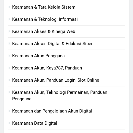
Keamanan & Tata Kelola Sistem
Keamanan & Teknologi Informasi
Keamanan Akses & Kinerja Web
Keamanan Akses Digital & Edukasi Siber
Keamanan Akun Pengguna
Keamanan Akun, Kaya787, Panduan
Keamanan Akun, Panduan Login, Slot Online
Keamanan Akun, Teknologi Permainan, Panduan
Pengguna
Keamanan dan Pengelolaan Akun Digital
Keamanan Data Digital