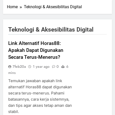
Home
Teknologi & Aksesibilitas Digital
Teknologi & Aksesibilitas Digital
Link Alternatif Horas88:
Apakah Dapat Digunakan
Secara Terus-Menerus?
7feb20a
1 year ago
0
6
mins
Temukan jawaban apakah link
alternatif Horas88 dapat digunakan
secara terus-menerus. Pahami
batasannya, cara kerja sistemnya,
dan tips agar akses tetap aman dan
stabil.