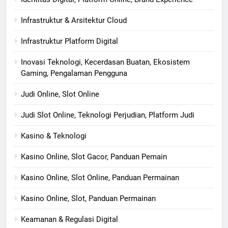
Infrastruktur & Arsitektur Cloud
Infrastruktur Platform Digital
Inovasi Teknologi, Kecerdasan Buatan, Ekosistem
Gaming, Pengalaman Pengguna
Judi Online, Slot Online
Judi Slot Online, Teknologi Perjudian, Platform Judi
Kasino & Teknologi
Kasino Online, Slot Gacor, Panduan Pemain
Kasino Online, Slot Online, Panduan Permainan
Kasino Online, Slot, Panduan Permainan
Keamanan & Regulasi Digital