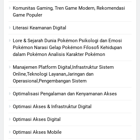
Komunitas Gaming, Tren Game Modern, Rekomendasi
Game Populer
Literasi Keamanan Digital
Lore & Sejarah Dunia Pokémon Psikologi dan Emosi
Pokémon Narasi Gelap Pokémon Filosofi Kehidupan
dalam Pokémon Analisis Karakter Pokémon
Manajemen Platform Digital,Infrastruktur Sistem
Online,Teknologi Layanan,Jaringan dan
Operasional,Pengembangan Sistem
Optimalisasi Pengalaman dan Kenyamanan Akses
Optimasi Akses & Infrastruktur Digital
Optimasi Akses Digital
Optimasi Akses Mobile