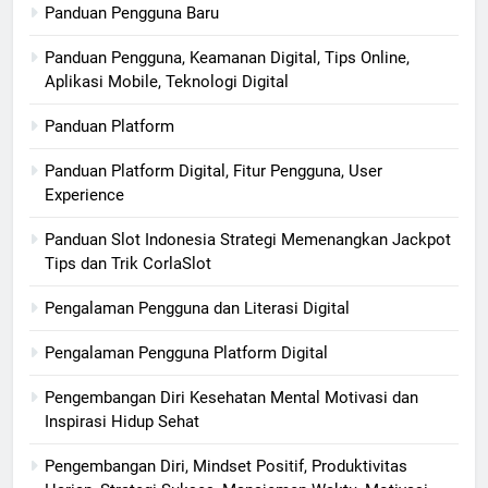
Panduan Pengguna Baru
Panduan Pengguna, Keamanan Digital, Tips Online,
Aplikasi Mobile, Teknologi Digital
Panduan Platform
Panduan Platform Digital, Fitur Pengguna, User
Experience
Panduan Slot Indonesia Strategi Memenangkan Jackpot
Tips dan Trik CorlaSlot
Pengalaman Pengguna dan Literasi Digital
Pengalaman Pengguna Platform Digital
Pengembangan Diri Kesehatan Mental Motivasi dan
Inspirasi Hidup Sehat
Pengembangan Diri, Mindset Positif, Produktivitas