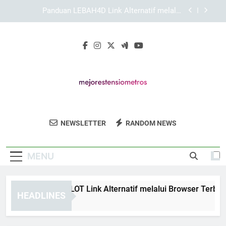
Skip
Panduan Menggunakan KAYA787 Alternatif
to
melalui Browser Desktop
content
Cara Memastikan Perangkat Tetap Optimal saat
Login KAYA787
Panduan EDWINSLOT Link Alternatif melalui
Browser Terbaru untuk Akses Lebih Stabil
Panduan LEBAH4D Link Alternatif melalui
Browser Terbaru untuk Akses Lebih Stabil
Panduan Menggunakan KAYA787 Alternatif
melalui Browser Desktop
Mejores
Temukan Alat Pengukur Tekanan Darah
Cara Memastikan Perangkat Tetap Optimal saat
NEWSLETTER
RANDOM NEWS
Tensiometros
Login KAYA787
Terbaik Dengan Panduan Dari Mejores
Tensiometros.
MENU
nduan EDWINSLOT Link Alternatif melalui Browser Terbaru unt
HEADLINES
Weeks Ago