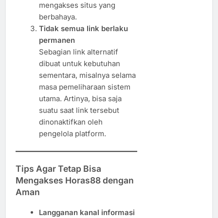
mengakses situs yang
berbahaya.
Tidak semua link berlaku
permanen
Sebagian link alternatif
dibuat untuk kebutuhan
sementara, misalnya selama
masa pemeliharaan sistem
utama. Artinya, bisa saja
suatu saat link tersebut
dinonaktifkan oleh
pengelola platform.
Tips Agar Tetap Bisa
Mengakses Horas88 dengan
Aman
Langganan kanal informasi