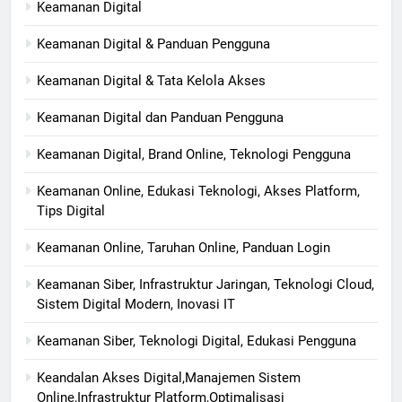
Keamanan Digital
Keamanan Digital & Panduan Pengguna
Keamanan Digital & Tata Kelola Akses
Keamanan Digital dan Panduan Pengguna
Keamanan Digital, Brand Online, Teknologi Pengguna
Keamanan Online, Edukasi Teknologi, Akses Platform,
Tips Digital
Keamanan Online, Taruhan Online, Panduan Login
Keamanan Siber, Infrastruktur Jaringan, Teknologi Cloud,
Sistem Digital Modern, Inovasi IT
Keamanan Siber, Teknologi Digital, Edukasi Pengguna
Keandalan Akses Digital,Manajemen Sistem
Online,Infrastruktur Platform,Optimalisasi