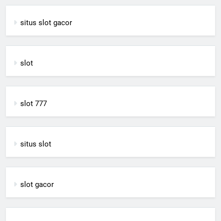
situs slot gacor
slot
slot 777
situs slot
slot gacor