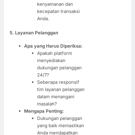
kenyamanan dan
kecepatan transaksi
Anda.
5. Layanan Pelanggan
Apa yang Harus Diperiksa:
Apakah platform
menyediakan
dukungan pelanggan
24/7?
Seberapa responsif
tim layanan pelanggan
dalam menangani
masalah?
Mengapa Penting:
Dukungan pelanggan
yang baik memastikan
Anda mendapatkan