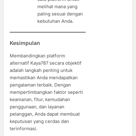
melihat mana yang
paling sesuai dengan
kebutuhan Anda.
Kesimpulan
Membandingkan platform
alternatif Kaya787 secara objektif
adalah langkah penting untuk
memastikan Anda mendapatkan
pengalaman terbaik. Dengan
mempertimbangkan faktor seperti
keamanan, fitur, kemudahan
penggunaan, dan layanan
pelanggan, Anda dapat membuat
keputusan yang cerdas dan
terinformasi.