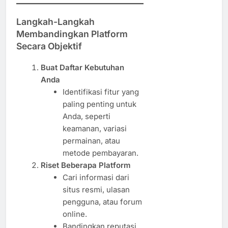
Langkah-Langkah
Membandingkan Platform
Secara Objektif
Buat Daftar Kebutuhan
Anda
Identifikasi fitur yang
paling penting untuk
Anda, seperti
keamanan, variasi
permainan, atau
metode pembayaran.
Riset Beberapa Platform
Cari informasi dari
situs resmi, ulasan
pengguna, atau forum
online.
Bandingkan reputasi