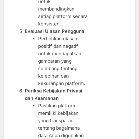
untuk
membandingkan
setiap platform secara
konsisten.
Evaluasi Ulasan Pengguna
Perhatikan ulasan
positif dan negatif
untuk mendapatkan
gambaran yang
seimbang tentang
kelebihan dan
kekurangan platform.
Periksa Kebijakan Privasi
dan Keamanan
Pastikan platform
memiliki kebijakan
yang transparan
tentang bagaimana
data Anda digunakan