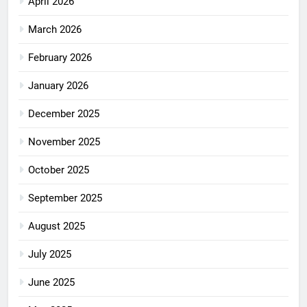
April 2026
March 2026
February 2026
January 2026
December 2025
November 2025
October 2025
September 2025
August 2025
July 2025
June 2025