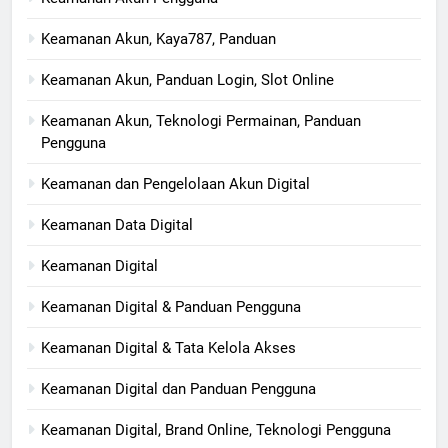
Keamanan Akun, Kaya787, Panduan
Keamanan Akun, Panduan Login, Slot Online
Keamanan Akun, Teknologi Permainan, Panduan
Pengguna
Keamanan dan Pengelolaan Akun Digital
Keamanan Data Digital
Keamanan Digital
Keamanan Digital & Panduan Pengguna
Keamanan Digital & Tata Kelola Akses
Keamanan Digital dan Panduan Pengguna
Keamanan Digital, Brand Online, Teknologi Pengguna