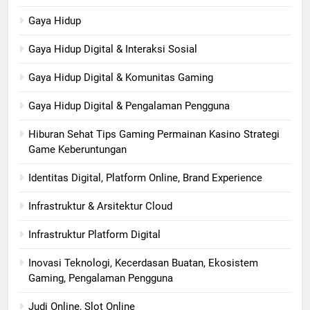
Gaya Hidup
Gaya Hidup Digital & Interaksi Sosial
Gaya Hidup Digital & Komunitas Gaming
Gaya Hidup Digital & Pengalaman Pengguna
Hiburan Sehat Tips Gaming Permainan Kasino Strategi
Game Keberuntungan
Identitas Digital, Platform Online, Brand Experience
Infrastruktur & Arsitektur Cloud
Infrastruktur Platform Digital
Inovasi Teknologi, Kecerdasan Buatan, Ekosistem
Gaming, Pengalaman Pengguna
Judi Online, Slot Online