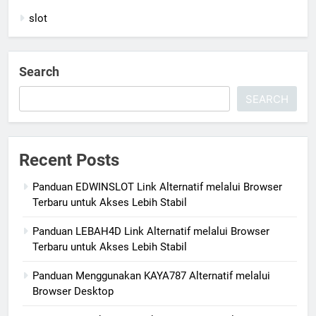
slot
Search
SEARCH
Recent Posts
Panduan EDWINSLOT Link Alternatif melalui Browser
Terbaru untuk Akses Lebih Stabil
Panduan LEBAH4D Link Alternatif melalui Browser
Terbaru untuk Akses Lebih Stabil
Panduan Menggunakan KAYA787 Alternatif melalui
Browser Desktop