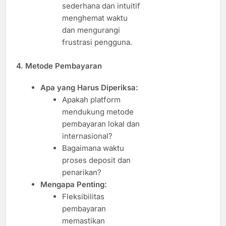
sederhana dan intuitif
menghemat waktu
dan mengurangi
frustrasi pengguna.
4. Metode Pembayaran
Apa yang Harus Diperiksa:
Apakah platform
mendukung metode
pembayaran lokal dan
internasional?
Bagaimana waktu
proses deposit dan
penarikan?
Mengapa Penting:
Fleksibilitas
pembayaran
memastikan