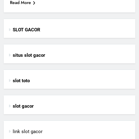
Read More
SLOT GACOR
situs slot gacor
slot toto
slot gacor
link slot gacor